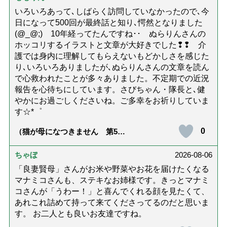
いろいろあって､しばらく訪問していなかったので､今
日になって500回が最終話と知り､愕然となりました
(@_@;) 10年経ってたんですね･･ ぬらりんさんの
ホッコリするイラストと文章が大好きでした❢❢ 介
護では身内に理解してもらえないもどかしさを感じた
り､いろいろありましたが､ぬらりんさんの文章を読ん
で心救われたことが多々ありました。不定期での近況
報告を心待ちにしています。さびちゃん・隊長と､健
やかにお過ごしくださいね。ご多幸をお祈りしていま
す☆*゜
0
（猫が母になつきません 第500
話「ありがとう」【最終話】）
ちゃぼ
2026-08-06
「良妻賢母」さんがお米や野菜やお花を届けたくなる
マナミコさんも、ステキなお姉様です。きっとマナミ
コさんが「うわー！」と喜んでくれる顔を見たくて、
あれこれ詰めて持って来てくださってるのだと思いま
す。 お二人とも良いお友達ですね。