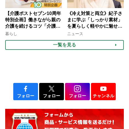
【介護ポストセブン10周年
《冷え対策と両立》紀子さ
特別企画】働きながら親の
まに学ぶ「しっかり素材」
介護を続けるコツ「介護は
を夏らしく軽やかに魅せる
10年以上続くことも…3つ
3つの着こなし法則
暮らし
ニュース
のフェーズに分けて考えて
一覧を見る
みよう」【社会福祉士解
説】
フォロー
フォロー
フォロー
チャンネル