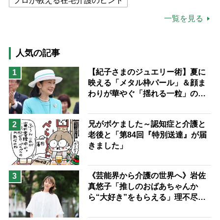
プロが教える在宅介護のヒント
公的介護保険制度
介護食
一覧を見る
高木ブー
ケアマネジャー
猫が母になつきません
人気の記事
息子の遠距離介護サバイバル術
【紀子さまのジュエリー術】夏に
1
映える「メタル枠パール」＆顔ま
兄がボケました
便利なサービス
わりが華やぐ「揺れる一粒」の使
予防法
い分け方
兄がボケました～認知症と介護と
2
老後と「第84回『特別送達』が届
きました」
《芸能界から介護の世界へ》岩佐
3
真悠子「推しのおばあちゃんか
ら“大好き”をもらえる」理不尽さ
も吹き飛ぶ“やりがい”、介護の現
場は「愛おしい」