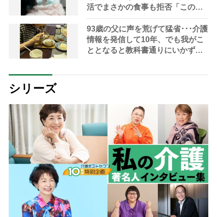
活でまさかの食事も拒否「この先
どうなる？」
93歳の父に声を荒げて猛省･･･介護
情報を発信して10年、でも我がこ
ととなると教科書通りにいかずに
ため息「感情と理性の狭間で右往
左往する現実」
シリーズ