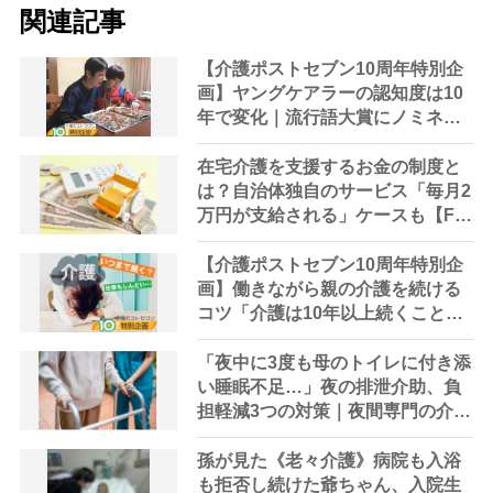
関連記事
【介護ポストセブン10周年特別企
画】ヤングケアラーの認知度は10
年で変化｜流行語大賞にノミネー
ト、法律にも明記されたが果たし
て現在は？
在宅介護を支援するお金の制度と
は？自治体独自のサービス「毎月2
万円が支給される」ケースも【FP
解説】
【介護ポストセブン10周年特別企
画】働きながら親の介護を続ける
コツ「介護は10年以上続くこと
も…3つのフェーズに分けて考えて
みよう」【社会福祉士解説】
「夜中に3度も母のトイレに付き添
い睡眠不足…」夜の排泄介助、負
担軽減3つの対策｜夜間専門の介護
対策やレスパイトケアなどケアマ
ネに相談を
孫が見た《老々介護》病院も入浴
も拒否し続けた爺ちゃん、入院生