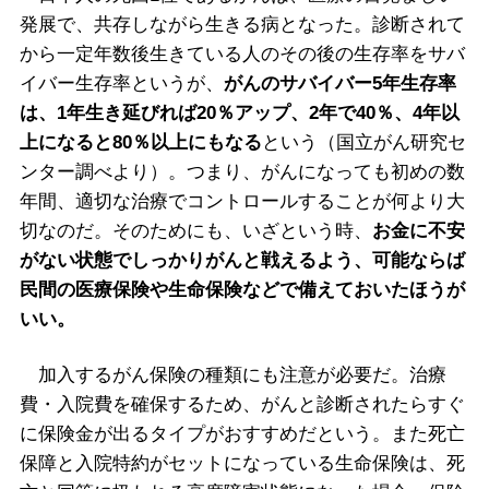
発展で、共存しながら生きる病となった。診断されて
から一定年数後生きている人のその後の生存率をサバ
イバー生存率というが、
がんのサバイバー5年生存率
は、1年生き延びれば20％アップ、2年で40％、4年以
上になると80％以上にもなる
という（国立がん研究セ
ンター調べより）。つまり、がんになっても初めの数
年間、適切な治療でコントロールすることが何より大
切なのだ。そのためにも、いざという時、
お金に不安
がない状態でしっかりがんと戦えるよう、可能ならば
民間の医療保険や生命保険などで備えておいたほうが
いい。
加入するがん保険の種類にも注意が必要だ。治療
費・入院費を確保するため、がんと診断されたらすぐ
に保険金が出るタイプがおすすめだという。また死亡
保障と入院特約がセットになっている生命保険は、死