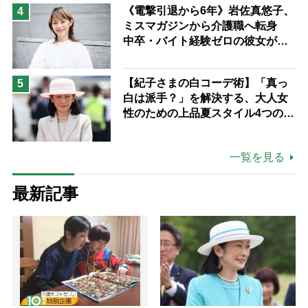
《電撃引退から6年》岩佐真悠子、
4
ミスマガジンから介護職へ転身
中卒・バイト経験ゼロの彼女が見
つけた“居場所”「社会の役に立ち
ながら自分らしくいられる」
【紀子さまの白コーデ術】「真っ
5
白は派手？」を解決する、大人女
性のための上品夏スタイル4つのコ
ツ
一覧を見る
最新記事