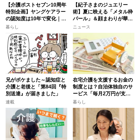
【介護ポストセブン10周年
【紀子さまのジュエリー
特別企画】ヤングケアラー
術】夏に映える「メタル枠
の認知度は10年で変化｜流
パール」＆顔まわりが華や
行語大賞にノミネート、法
ぐ「揺れる一粒」の使い分
暮らし
ニュース
律にも明記されたが果たし
け方
て現在は？
兄がボケました～認知症と
在宅介護を支援するお金の
介護と老後と「第84回『特
制度とは？自治体独自のサ
別送達』が届きました」
ービス「毎月2万円が支給
される」ケースも【FP解
連載
暮らし
説】