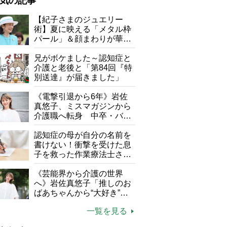
気の記事
が母になつきません
【紀子さまのジュエリー
術】夏に映える「メタル枠
子の遠距離介護サバイバル術
パール」＆顔まわりが華や
がボケました
便利なサービス
ぐ「揺れる一粒」の使い分
け方
兄がボケました～認知症と
防法
介護と老後と「第84回『特
別送達』が届きました」
《電撃引退から6年》岩佐
真悠子、ミスマガジンから
介護職へ転身 中卒・バイ
ト経験ゼロの彼女が見つけ
た“居場所”「社会の役に立
認知症の母が自分の名前を
ちながら自分らしくいられ
書けない！衝撃を受けた息
る」
子を救った作業療法士さん
の言葉
《芸能界から介護の世界
へ》岩佐真悠子「推しのお
ばあちゃんから“大好き”を
もらえる」理不尽さも吹き
一覧を見る
飛ぶ“やりがい”、介護の現
場は「愛おしい」