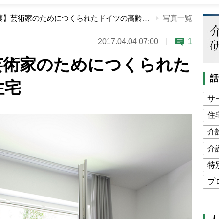
【世界の介護】芸術家のためにつくられたドイツの高齢者住宅
写真一覧
2017.04.04 07:00
1
芸術家のためにつくられた
話
住宅
サ
住
介
介
特
プ
公
高