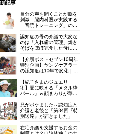
新記事
自分の声を聞くことが脳を
刺激！脳内科医が実践する
「音読トレーニング」の極
意
認知症の母の介護で大変な
のは「入れ歯の管理」焼き
そばをほぼ完食した母に息
子が血の気が引いた理由
【介護ポストセブン10周年
特別企画】ヤングケアラー
の認知度は10年で変化｜流
行語大賞にノミネート、法
リーでは一般の人も入れる展覧会も開催。ヴァイマル近辺で活躍するア
購入も可能
律にも明記されたが果たし
【紀子さまのジュエリー
て現在は？
術】夏に映える「メタル枠
パール」＆顔まわりが華や
ぐ「揺れる一粒」の使い分
け方
兄がボケました～認知症と
介護と老後と「第84回『特
別送達』が届きました」
在宅介護を支援するお金の
制度とは？自治体独自のサ