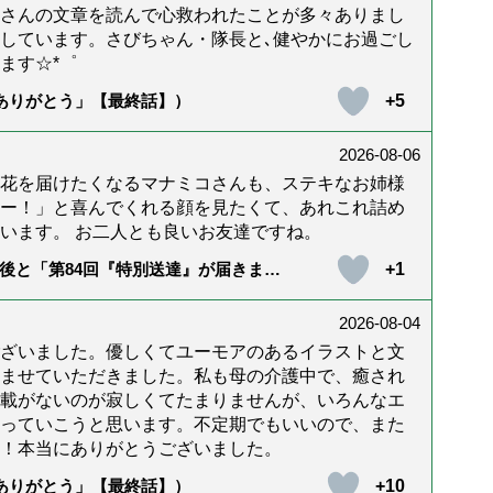
んさんの文章を読んで心救われたことが多々ありまし
しています。さびちゃん・隊長と､健やかにお過ごし
ます☆*゜
+5
「ありがとう」【最終話】）
2026-08-06
花を届けたくなるマナミコさんも、ステキなお姉様
ー！」と喜んでくれる顔を見たくて、あれこれ詰め
います。 お二人とも良いお友達ですね。
+1
後と「第84回『特別送達』が届きまし
2026-08-04
ざいました。優しくてユーモアのあるイラストと文
ませていただきました。私も母の介護中で、癒され
載がないのが寂しくてたまりませんが、いろんなエ
っていこうと思います。不定期でもいいので、また
！本当にありがとうございました。
+10
「ありがとう」【最終話】）