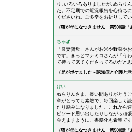
り､いろいろありましたが､ぬらり
た。不定期での近況報告を心待ちに
くださいね。ご多幸をお祈りしてい
（猫が母になつきません 第500話
ちゃぼ
「良妻賢母」さんがお米や野菜やお
です。きっとマナミコさんが「うわ
て持って来てくださってるのだと思
（兄がボケました～認知症と介護と老
た」）
けい
ぬらりんさま、長い間ありがとうご
章がとっても素敵で、毎回楽しく読
たり励みになりました。これから連
ピソード思い出したりしながら頑張
会えますように。書籍化も希望です
（猫が母になつきません 第500話