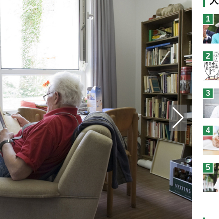
人
猫
1
息
兄
2
予
3
4
5