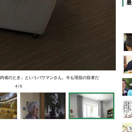
最
ギャラ
内省のとき」というバウマンさん。今も現役の役者だ
4
/
5