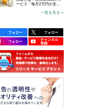
ービス「毎月2万円が支給
される」ケースも【FP解
一覧を見る
説】
フォロー
フォロー
チャンネル
フォロー
登録