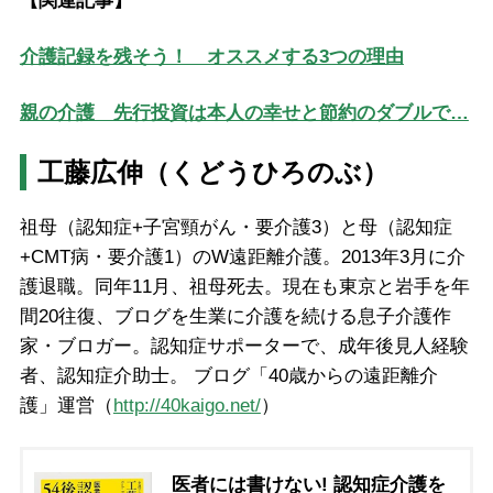
【関連記事】
介護記録を残そう！ オススメする3つの理由
親の介護 先行投資は本人の幸せと節約のダブルで…
工藤広伸（くどうひろのぶ）
祖母（認知症+子宮頸がん・要介護3）と母（認知症
+CMT病・要介護1）のW遠距離介護。2013年3月に介
護退職。同年11月、祖母死去。現在も東京と岩手を年
間20往復、ブログを生業に介護を続ける息子介護作
家・ブロガー。認知症サポーターで、成年後見人経験
者、認知症介助士。 ブログ「40歳からの遠距離介
護」運営（
http://40kaigo.net/
）
医者には書けない! 認知症介護を