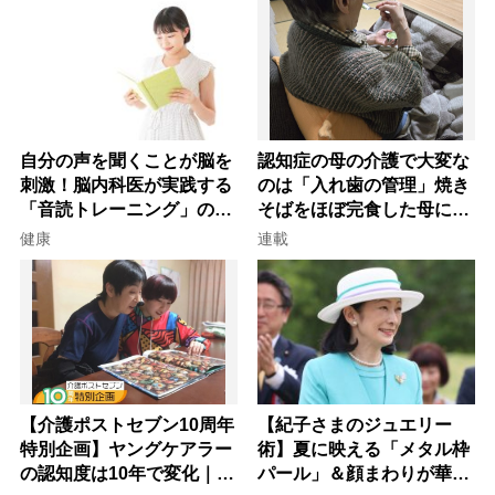
自分の声を聞くことが脳を
認知症の母の介護で大変な
刺激！脳内科医が実践する
のは「入れ歯の管理」焼き
「音読トレーニング」の極
そばをほぼ完食した母に息
意
子が血の気が引いた理由
健康
連載
【介護ポストセブン10周年
【紀子さまのジュエリー
特別企画】ヤングケアラー
術】夏に映える「メタル枠
の認知度は10年で変化｜流
パール」＆顔まわりが華や