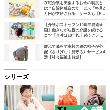
て現在は？
在宅介護を支援するお金の制度と
は？自治体独自のサービス「毎月2
万円が支給される」ケースも【FP
解説】
【介護ポストセブン10周年特別企
画】働きながら親の介護を続ける
コツ「介護は10年以上続くこと
も…3つのフェーズに分けて考えて
みよう」【社会福祉士解説】
離れて暮らす高齢の親の様子が心
配《さりげなく見守る》サービス4
選【社会福祉士解説】
シリーズ