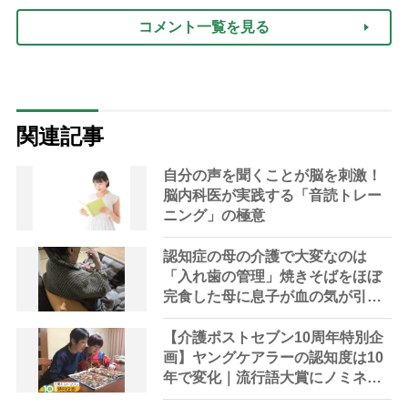
コメント一覧を見る
関連記事
自分の声を聞くことが脳を刺激！
脳内科医が実践する「音読トレー
ニング」の極意
認知症の母の介護で大変なのは
「入れ歯の管理」焼きそばをほぼ
完食した母に息子が血の気が引い
た理由
【介護ポストセブン10周年特別企
画】ヤングケアラーの認知度は10
年で変化｜流行語大賞にノミネー
ト、法律にも明記されたが果たし