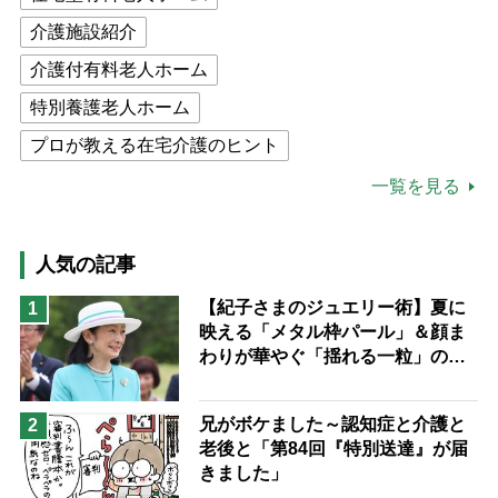
介護施設紹介
介護付有料老人ホーム
特別養護老人ホーム
プロが教える在宅介護のヒント
公的介護保険制度
介護食
一覧を見る
高木ブー
ケアマネジャー
猫が母になつきません
人気の記事
息子の遠距離介護サバイバル術
【紀子さまのジュエリー術】夏に
1
映える「メタル枠パール」＆顔ま
兄がボケました
便利なサービス
わりが華やぐ「揺れる一粒」の使
予防法
い分け方
兄がボケました～認知症と介護と
2
老後と「第84回『特別送達』が届
きました」