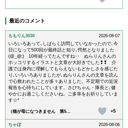
最近のコメント
ももりん3030
2026-08-07
いろいろあって､しばらく訪問していなかったので､今
日になって500回が最終話と知り､愕然となりました
(@_@;) 10年経ってたんですね･･ ぬらりんさんの
ホッコリするイラストと文章が大好きでした❢❢ 介
護では身内に理解してもらえないもどかしさを感じた
り､いろいろありましたが､ぬらりんさんの文章を読ん
で心救われたことが多々ありました。不定期での近況
報告を心待ちにしています。さびちゃん・隊長と､健
やかにお過ごしくださいね。ご多幸をお祈りしていま
す☆*゜
+5
（猫が母になつきません 第500
話「ありがとう」【最終話】）
ちゃぼ
2026-08-06