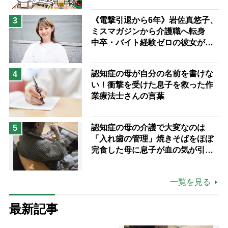
《電撃引退から6年》岩佐真悠子、
3
ミスマガジンから介護職へ転身
中卒・バイト経験ゼロの彼女が見
つけた“居場所”「社会の役に立ち
ながら自分らしくいられる」
認知症の母が自分の名前を書けな
4
い！衝撃を受けた息子を救った作
業療法士さんの言葉
認知症の母の介護で大変なのは
5
「入れ歯の管理」焼きそばをほぼ
完食した母に息子が血の気が引い
た理由
一覧を見る
最新記事