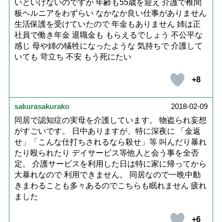
いといけないのですが 年齢も55歳を迎え 介護で椎間
板ヘルニアをわずらい なかなか良い仕事がありません
生活保護を受けていたので 年金もありません 姉は正
社員で働き年金 退職金も もらえるでしょう 不公平な
感じ 母や姉の犠牲になったような 気持ちで 介護して
いても 苛立ち 不安 もう死にたい
+8
sakurasakurako
2018-02-09
同居で認知症の実母を介護しています。 物盗られ妄想
がすごいです。 日中ありますが、特に深夜に 「金返
せ」「こんな仕打ちされるなら殺せ」等 叫んだり暴れ
たり殴られたり デイサービス等他人と会う事を全否
定。 介護サービスを利用した日は特に家に帰ってから
大暴れなので 利用できません。 同居なので一晩中動
きまわることも多々あるのでこちらも眠れません 疲れ
ました
+6