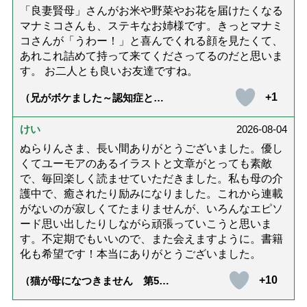
「良妻賢母」さんがお米や野菜やお花を届けたくなる
マナミコさんも、ステキなお姉様です。きっとマナミ
コさんが「うわー！」と喜んでくれる顔を見たくて、
あれこれ詰めて持って来てくださってるのだと思いま
す。 お二人とも良いお友達ですね。
+1
（兄がボケました～認知症と介
護と老後と「第84回『特別送
達』が届きました」）
けい
2026-08-04
ぬらりんさま、長い間ありがとうございました。優し
くてユーモアのあるイラストと文章がとっても素敵
で、毎回楽しく読ませていただきました。私も母の介
護中で、癒されたり励みになりました。これから連載
がないのが寂しくてたまりませんが、いろんなエピソ
ード思い出したりしながら頑張っていこうと思いま
す。不定期でもいいので、また会えますように。書籍
化も希望です！本当にありがとうございました。
+10
（猫が母になつきません 第500
話「ありがとう」【最終話】）