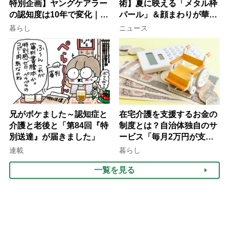
特別企画】ヤングケアラー
術】夏に映える「メタル枠
の認知度は10年で変化｜流
パール」＆顔まわりが華や
行語大賞にノミネート、法
ぐ「揺れる一粒」の使い分
暮らし
ニュース
律にも明記されたが果たし
け方
て現在は？
兄がボケました～認知症と
在宅介護を支援するお金の
介護と老後と「第84回『特
制度とは？自治体独自のサ
別送達』が届きました」
ービス「毎月2万円が支給
される」ケースも【FP解
連載
暮らし
説】
一覧を見る