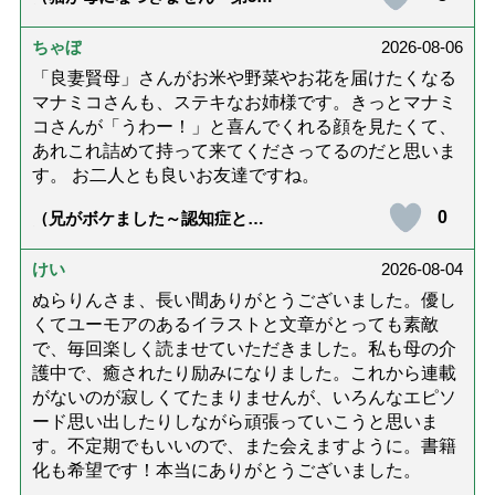
話「ありがとう」【最終話】）
ちゃぼ
2026-08-06
「良妻賢母」さんがお米や野菜やお花を届けたくなる
マナミコさんも、ステキなお姉様です。きっとマナミ
コさんが「うわー！」と喜んでくれる顔を見たくて、
あれこれ詰めて持って来てくださってるのだと思いま
す。 お二人とも良いお友達ですね。
0
（兄がボケました～認知症と介
護と老後と「第84回『特別送
達』が届きました」）
けい
2026-08-04
ぬらりんさま、長い間ありがとうございました。優し
くてユーモアのあるイラストと文章がとっても素敵
で、毎回楽しく読ませていただきました。私も母の介
護中で、癒されたり励みになりました。これから連載
がないのが寂しくてたまりませんが、いろんなエピソ
ード思い出したりしながら頑張っていこうと思いま
す。不定期でもいいので、また会えますように。書籍
化も希望です！本当にありがとうございました。