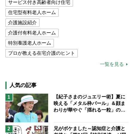
サービス付き高齢者向け住宅
住宅型有料老人ホーム
介護施設紹介
介護付有料老人ホーム
特別養護老人ホーム
プロが教える在宅介護のヒント
公的介護保険制度
介護食
一覧を見る
高木ブー
ケアマネジャー
猫が母になつきません
人気の記事
息子の遠距離介護サバイバル術
【紀子さまのジュエリー術】夏に
1
映える「メタル枠パール」＆顔ま
兄がボケました
便利なサービス
わりが華やぐ「揺れる一粒」の使
予防法
い分け方
兄がボケました～認知症と介護と
2