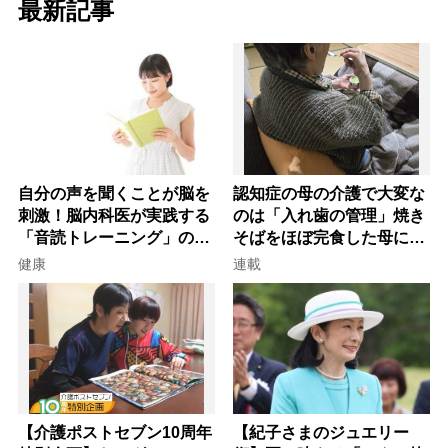
最新記事
自分の声を聞くことが脳を
認知症の母の介護で大変な
刺激！脳内科医が実践する
のは「入れ歯の管理」焼き
「音読トレーニング」の極
そばをほぼ完食した母に息
意
子が血の気が引いた理由
健康
連載
【介護ポストセブン10周年
【紀子さまのジュエリー