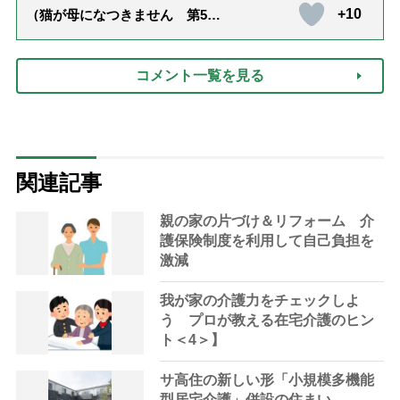
+10
（猫が母になつきません 第500
話「ありがとう」【最終話】）
コメント一覧を見る
関連記事
親の家の片づけ＆リフォーム 介
護保険制度を利用して自己負担を
激減
我が家の介護力をチェックしよ
う プロが教える在宅介護のヒン
ト＜4＞】
サ高住の新しい形「小規模多機能
型居宅介護」併設の住まい