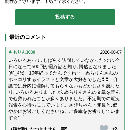
能性がございます。予めご了承ください。
最近のコメント
ももりん3030
2026-08-07
いろいろあって､しばらく訪問していなかったので､今
日になって500回が最終話と知り､愕然となりました
(@_@;) 10年経ってたんですね･･ ぬらりんさんの
ホッコリするイラストと文章が大好きでした❢❢ 介
護では身内に理解してもらえないもどかしさを感じた
り､いろいろありましたが､ぬらりんさんの文章を読ん
で心救われたことが多々ありました。不定期での近況
報告を心待ちにしています。さびちゃん・隊長と､健
やかにお過ごしくださいね。ご多幸をお祈りしていま
す☆*゜
+3
（猫が母になつきません 第500