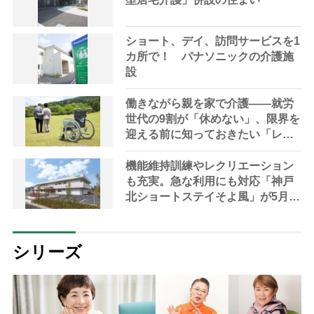
ショート、デイ、訪問サービスを1
カ所で！ パナソニックの介護施
設
働きながら親を家で介護――就労
世代の9割が「休めない」、限界を
迎える前に知っておきたい「レス
パイトケア」の選択肢
機能維持訓練やレクリエーション
も充実。急な利用にも対応「神戸
北ショートステイそよ風」が5月に
開設【神戸市・北区】
シリーズ