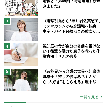
老後と「第84回『特別送達』が届
きました」
《電撃引退から6年》岩佐真悠子、
3
ミスマガジンから介護職へ転身
中卒・バイト経験ゼロの彼女が見
つけた“居場所”「社会の役に立ち
ながら自分らしくいられる」
認知症の母が自分の名前を書けな
4
い！衝撃を受けた息子を救った作
業療法士さんの言葉
《芸能界から介護の世界へ》岩佐
5
真悠子「推しのおばあちゃんか
ら“大好き”をもらえる」理不尽さ
も吹き飛ぶ“やりがい”、介護の現
場は「愛おしい」
一覧を見る