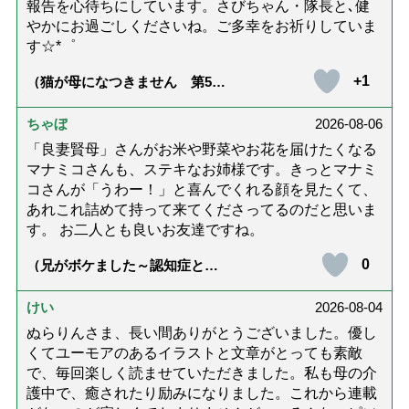
報告を心待ちにしています。さびちゃん・隊長と､健
やかにお過ごしくださいね。ご多幸をお祈りしていま
す☆*゜
+1
（猫が母になつきません 第500
話「ありがとう」【最終話】）
ちゃぼ
2026-08-06
「良妻賢母」さんがお米や野菜やお花を届けたくなる
マナミコさんも、ステキなお姉様です。きっとマナミ
コさんが「うわー！」と喜んでくれる顔を見たくて、
あれこれ詰めて持って来てくださってるのだと思いま
す。 お二人とも良いお友達ですね。
0
（兄がボケました～認知症と介
護と老後と「第84回『特別送
達』が届きました」）
けい
2026-08-04
ぬらりんさま、長い間ありがとうございました。優し
くてユーモアのあるイラストと文章がとっても素敵
で、毎回楽しく読ませていただきました。私も母の介
護中で、癒されたり励みになりました。これから連載