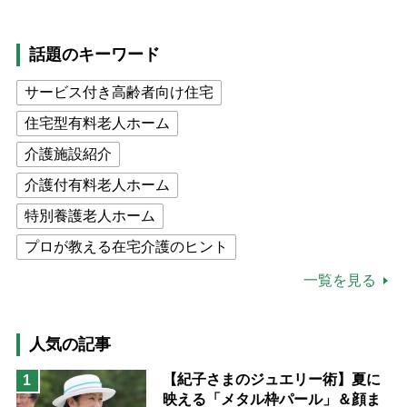
話題のキーワード
サービス付き高齢者向け住宅
住宅型有料老人ホーム
介護施設紹介
介護付有料老人ホーム
特別養護老人ホーム
プロが教える在宅介護のヒント
公的介護保険制度
介護食
一覧を見る
高木ブー
ケアマネジャー
猫が母になつきません
人気の記事
息子の遠距離介護サバイバル術
【紀子さまのジュエリー術】夏に
1
映える「メタル枠パール」＆顔ま
兄がボケました
便利なサービス