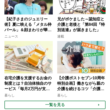
【紀子さまのジュエリー
兄がボケました～認知症と
術】夏に映える「メタル枠
介護と老後と「第84回『特
パール」＆顔まわりが華や
別送達』が届きました」
ぐ「揺れる一粒」の使い分
ニュース
連載
け方
在宅介護を支援するお金の
【介護ポストセブン10周年
制度とは？自治体独自のサ
特別企画】働きながら親の
ービス「毎月2万円が支給
介護を続けるコツ「介護は
される」ケースも【FP解
10年以上続くことも…3つ
暮らし
暮らし
説】
のフェーズに分けて考えて
一覧を見る
みよう」【社会福祉士解