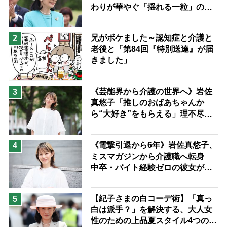
わりが華やぐ「揺れる一粒」の使
予防法
い分け方
兄がボケました～認知症と介護と
2
老後と「第84回『特別送達』が届
きました」
《芸能界から介護の世界へ》岩佐
3
真悠子「推しのおばあちゃんか
ら“大好き”をもらえる」理不尽さ
も吹き飛ぶ“やりがい”、介護の現
場は「愛おしい」
《電撃引退から6年》岩佐真悠子、
4
ミスマガジンから介護職へ転身
中卒・バイト経験ゼロの彼女が見
つけた“居場所”「社会の役に立ち
ながら自分らしくいられる」
【紀子さまの白コーデ術】「真っ
5
白は派手？」を解決する、大人女
性のための上品夏スタイル4つのコ