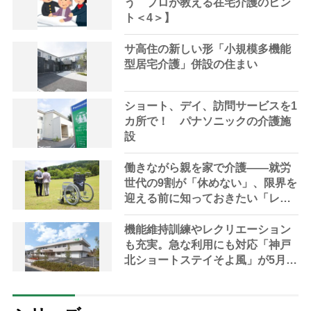
う プロが教える在宅介護のヒン
ト＜4＞】
サ高住の新しい形「小規模多機能
型居宅介護」併設の住まい
ショート、デイ、訪問サービスを1
カ所で！ パナソニックの介護施
設
働きながら親を家で介護――就労
世代の9割が「休めない」、限界を
迎える前に知っておきたい「レス
パイトケア」の選択肢
機能維持訓練やレクリエーション
も充実。急な利用にも対応「神戸
北ショートステイそよ風」が5月に
開設【神戸市・北区】