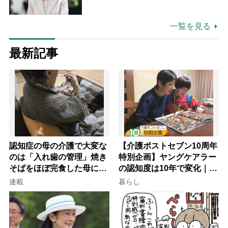
ツ
一覧を見る
最新記事
認知症の母の介護で大変な
【介護ポストセブン10周年
のは「入れ歯の管理」焼き
特別企画】ヤングケアラー
そばをほぼ完食した母に息
の認知度は10年で変化｜流
子が血の気が引いた理由
行語大賞にノミネート、法
連載
暮らし
律にも明記されたが果たし
て現在は？