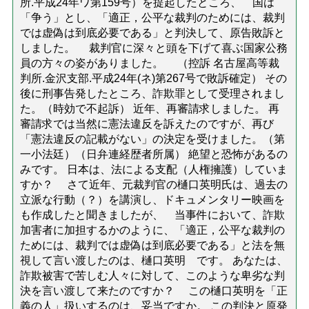
所.平成24年ワ第159号）を提起したところ、 国は
「争う」とし、「適正，公平な裁判のためには、裁判
では虚偽は到底必要である」と判決して、原告敗訴と
しました。 裁判官に深々と頭を下げて喜ぶ国家公務
員の方々の姿がありました。 （控訴 名古屋高等裁
判所.金沢支部.平成24年(ネ)第267号で敗訴確定） その
後に刑事告発したところ、詐欺罪として受理されまし
た。（時効で不起訴） 近年、再審請求しました。 再
審請求では当然に憲法違反を訴えたのですが、再び
「憲法違反の記載がない」の決定を受けました。（第
一小法廷）（日弁連経歴者所属） 絶望と恐怖があるの
みです。 日本は、法による支配（人権擁護）していま
すか？ さて近年、元裁判官の樋口英明氏は、過去の
立派な行動（？）を講演し、ドキュメンタリー映画を
も作成したと聞きましたが、 当事件において、詐欺
加害者に加担するかのように、「適正，公平な裁判の
ためには、裁判では虚偽は到底必要である」と法を無
視して言い渡したのは、樋口英明 です。 あなたは、
詐欺被害で苦しむ人々に対して、このような卑劣な判
決を言い渡して来たのですか？ この樋口英明を「正
義の人」扱いするのは、妥当ですか。 この判決と原発