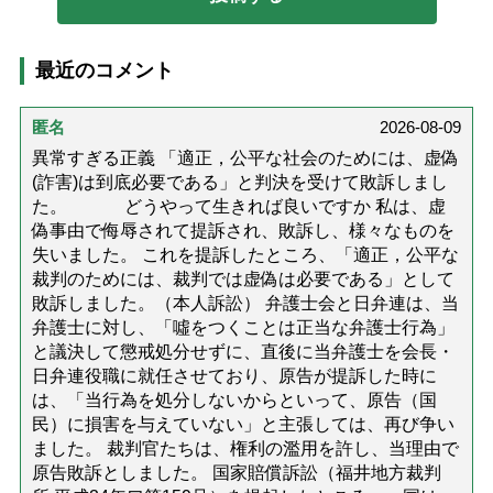
最近のコメント
匿名
2026-08-09
異常すぎる正義 「適正，公平な社会のためには、虚偽
(詐害)は到底必要である」と判決を受けて敗訴しまし
た。 どうやって生きれば良いですか 私は、虚
偽事由で侮辱されて提訴され、敗訴し、様々なものを
失いました。 これを提訴したところ、「適正，公平な
裁判のためには、裁判では虚偽は必要である」として
敗訴しました。（本人訴訟） 弁護士会と日弁連は、当
弁護士に対し、「噓をつくことは正当な弁護士行為」
と議決して懲戒処分せずに、直後に当弁護士を会長・
日弁連役職に就任させており、原告が提訴した時に
は、「当行為を処分しないからといって、原告（国
民）に損害を与えていない」と主張しては、再び争い
ました。 裁判官たちは、権利の濫用を許し、当理由で
原告敗訴としました。 国家賠償訴訟（福井地方裁判