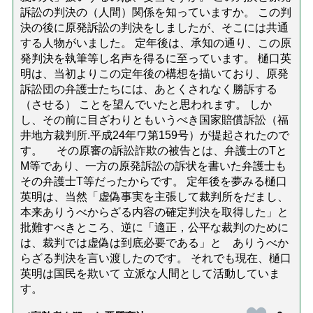
訴訟の判決の（人間）関係を知っていますか。 この判
決の後に原発訴訟の判決をしましたが、そこには共通
する人物がいました。 定年後は、承知の通り、この原
発判決を執筆等し名声を得るに至っています。 樋口英
明は、当初よりこの定年後の構想を描いており、原発
訴訟団の弁護士たちには、あとくされなく勝訴する
（させる） ことを望んでいたと思われます。 しか
し、その前に目ざわりともいうべき国家賠償訴訟（福
井地方裁判所.平成24年ワ第159号）が提起されたので
す。 その原審の訴訟詐欺の被告とは、弁護士のTと
M等であり、一方の原発訴訟の訴状を書いた弁護士も
その弁護士T等だったからです。 定年後を夢みる樋口
英明は、当然「虚偽事実を主張して裁判所をだまし、
本来ありうべからざる内容の確定判決を取得した」と
批難すべきところ、逆に「適正，公平な裁判のために
は、裁判では虚偽は到底必要である」と ありうべか
らざる判決を言い渡したのです。 それでも現在、樋口
英明は国民を欺いて 立派な人間として活動していま
す。