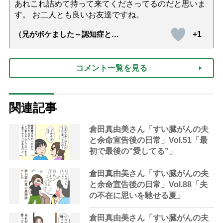
あれこれ詰めて持って来てくださってるのだと思いま
す。 お二人とも良いお友達ですね。
+1
（兄がボケました～認知症と介
護と老後と「第84回『特別送
達』が届きました」）
コメント一覧を見る
関連記事
倉田真由美さん「すい臓がんの夫
と余命宣告後の日常」Vol.51「最
初で最後の”愛してる”」
倉田真由美さん「すい臓がんの夫
と余命宣告後の日常」Vol.88「夫
の不在に思いを馳せる夏」
倉田真由美さん「すい臓がんの夫