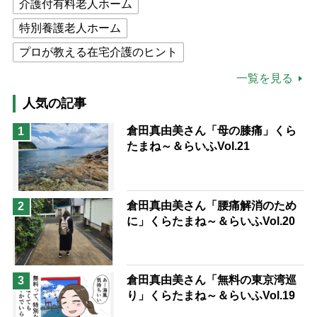
介護付有料老人ホーム
特別養護老人ホーム
プロが教える在宅介護のヒント
公的介護保険制度
介護食
一覧を見る
高木ブー
ケアマネジャー
人気の記事
猫が母になつきません
倉田真由美さん「母の膝痛」くら
1
たまね～＆らいふVol.21
息子の遠距離介護サバイバル術
兄がボケました
便利なサービス
予防法
倉田真由美さん「腰痛解消のため
2
に」くらたまね～＆らいふVol.20
倉田真由美さん「無料の東京湾巡
3
り」くらたまね～＆らいふVol.19