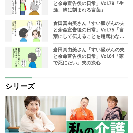
と余命宣告後の日常」Vol.79「生
涯、胸に刻まれる言葉」
倉田真由美さん「すい臓がんの夫
と余命宣告後の日常」Vol.75「言
葉にして伝えることを躊躇わない
で」
倉田真由美さん「すい臓がんの夫
と余命宣告後の日常」Vol.64「家
で死にたい」夫の決心
シリーズ