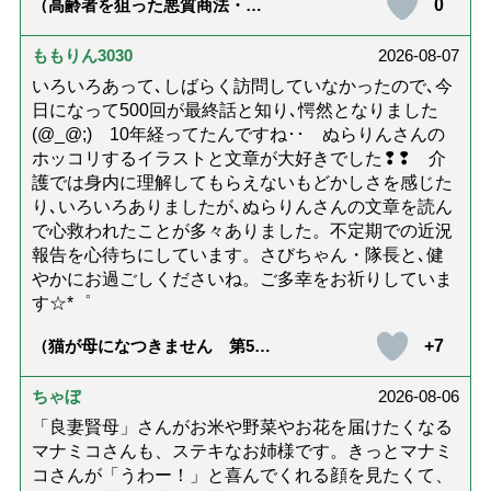
0
（高齢者を狙った悪質商法・訪
問詐欺の種類と実例9選｜騙され
ないための4つの対策「騙されや
すい人の特徴は？」【社会福祉
ももりん3030
2026-08-07
士解説】）
いろいろあって､しばらく訪問していなかったので､今
日になって500回が最終話と知り､愕然となりました
(@_@;) 10年経ってたんですね･･ ぬらりんさんの
ホッコリするイラストと文章が大好きでした❢❢ 介
護では身内に理解してもらえないもどかしさを感じた
り､いろいろありましたが､ぬらりんさんの文章を読ん
で心救われたことが多々ありました。不定期での近況
報告を心待ちにしています。さびちゃん・隊長と､健
やかにお過ごしくださいね。ご多幸をお祈りしていま
す☆*゜
+7
（猫が母になつきません 第500
話「ありがとう」【最終話】）
ちゃぼ
2026-08-06
「良妻賢母」さんがお米や野菜やお花を届けたくなる
マナミコさんも、ステキなお姉様です。きっとマナミ
コさんが「うわー！」と喜んでくれる顔を見たくて、