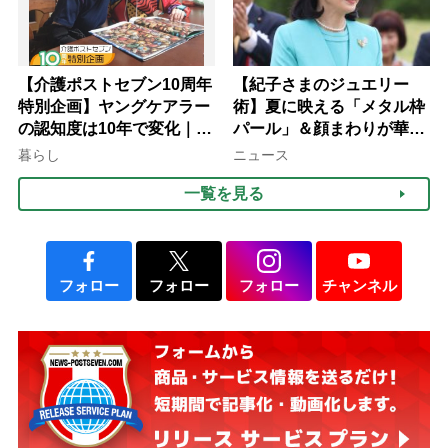
【介護ポストセブン10周年
【紀子さまのジュエリー
特別企画】ヤングケアラー
術】夏に映える「メタル枠
の認知度は10年で変化｜流
パール」＆顔まわりが華や
行語大賞にノミネート、法
ぐ「揺れる一粒」の使い分
暮らし
ニュース
律にも明記されたが果たし
け方
一覧を見る
て現在は？
フォロー
フォロー
フォロー
チャンネル