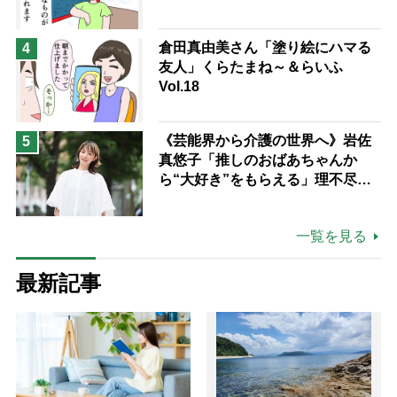
倉田真由美さん「塗り絵にハマる
4
友人」くらたまね～＆らいふ
Vol.18
《芸能界から介護の世界へ》岩佐
5
真悠子「推しのおばあちゃんか
ら“大好き”をもらえる」理不尽さ
も吹き飛ぶ“やりがい”、介護の現
場は「愛おしい」
一覧を見る
最新記事