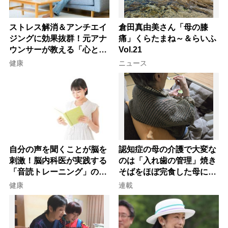
ストレス解消＆アンチエイ
倉田真由美さん「母の膝
ジングに効果抜群！元アナ
痛」くらたまね～＆らいふ
ウンサーが教える「心と体
Vol.21
を元気にする音読の習慣」
健康
ニュース
自分の声を聞くことが脳を
認知症の母の介護で大変な
刺激！脳内科医が実践する
のは「入れ歯の管理」焼き
「音読トレーニング」の極
そばをほぼ完食した母に息
意
子が血の気が引いた理由
健康
連載