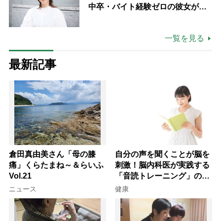
中卒・バイト経験ゼロの彼女が見
つけた“居場所”「社会の役に立ち
ながら自分らしくいられる」
一覧を見る
最新記事
倉田真由美さん「母の膝
自分の声を聞くことが脳を
痛」くらたまね～＆らいふ
刺激！脳内科医が実践する
Vol.21
「音読トレーニング」の極
意
ニュース
健康