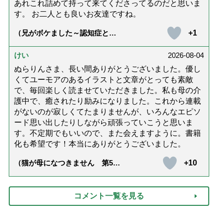
あれこれ詰めて持って来てくださってるのだと思いま
す。 お二人とも良いお友達ですね。
+1
（兄がボケました～認知症と介
護と老後と「第84回『特別送
達』が届きました」）
けい
2026-08-04
ぬらりんさま、長い間ありがとうございました。優し
くてユーモアのあるイラストと文章がとっても素敵
で、毎回楽しく読ませていただきました。私も母の介
護中で、癒されたり励みになりました。これから連載
がないのが寂しくてたまりませんが、いろんなエピソ
ード思い出したりしながら頑張っていこうと思いま
す。不定期でもいいので、また会えますように。書籍
化も希望です！本当にありがとうございました。
+10
（猫が母になつきません 第500
話「ありがとう」【最終話】）
コメント一覧を見る