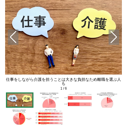
仕事をしながら介護を担うことは大きな負担なため離職を選ぶ人
ほ
も
1
/
6