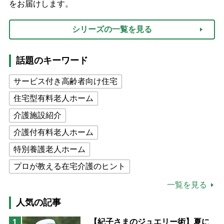
をお届けします。
シリーズの一覧を見る
話題のキーワード
サービス付き高齢者向け住宅
住宅型有料老人ホーム
介護施設紹介
介護付有料老人ホーム
特別養護老人ホーム
プロが教える在宅介護のヒント
公的介護保険制度
介護食
一覧を見る
高木ブー
ケアマネジャー
人気の記事
猫が母になつきません
【紀子さまのジュエリー術】夏に
1