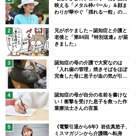
映える「メタル枠パール」＆顔ま
息子の遠距離介護サバイバル術
わりが華やぐ「揺れる一粒」の使
兄がボケました
便利なサービス
い分け方
予防法
兄がボケました～認知症と介護と
2
老後と「第84回『特別送達』が届
きました」
認知症の母の介護で大変なのは
3
「入れ歯の管理」焼きそばをほぼ
完食した母に息子が血の気が引い
た理由
認知症の母が自分の名前を書けな
4
い！衝撃を受けた息子を救った作
業療法士さんの言葉
《電撃引退から6年》岩佐真悠子、
5
ミスマガジンから介護職へ転身