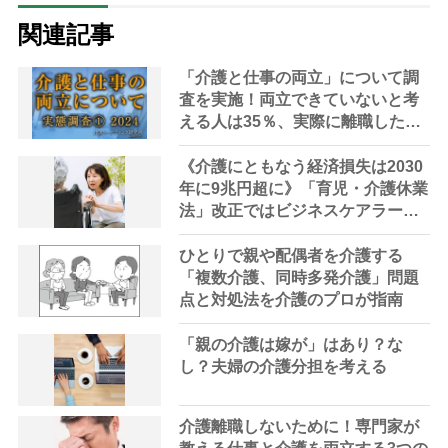
関連記事
「介護と仕事の両立」について調
査を実施！両立できていないと考
える人は35％、実際に離職した人
は2割にのぼる実態が明らかに
《介護にともなう経済損失は2030
年に9兆円超に》「育児・介護休業
法」改正ではビジネスケアラーは
救えない？ 変えるべきは親のそ
ばで尽くすことを“いい介護”とす
ひとりで親や配偶者を介護する
る昔ながらの介護観
「複数介護、同時多発介護」問題
点と対処法を介護のプロが指南
「親の介護は嫁が」はあり？な
し？夫婦の介護分担を考える
介護離職しないために！専門家が