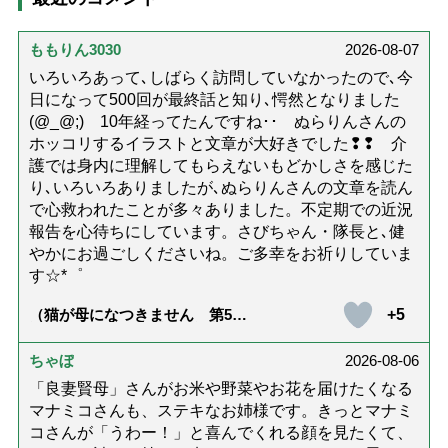
ももりん3030
2026-08-07
いろいろあって､しばらく訪問していなかったので､今
日になって500回が最終話と知り､愕然となりました
(@_@;) 10年経ってたんですね･･ ぬらりんさんの
ホッコリするイラストと文章が大好きでした❢❢ 介
護では身内に理解してもらえないもどかしさを感じた
り､いろいろありましたが､ぬらりんさんの文章を読ん
で心救われたことが多々ありました。不定期での近況
報告を心待ちにしています。さびちゃん・隊長と､健
やかにお過ごしくださいね。ご多幸をお祈りしていま
す☆*゜
+5
（猫が母になつきません 第500
話「ありがとう」【最終話】）
ちゃぼ
2026-08-06
「良妻賢母」さんがお米や野菜やお花を届けたくなる
マナミコさんも、ステキなお姉様です。きっとマナミ
コさんが「うわー！」と喜んでくれる顔を見たくて、