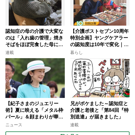
認知症の母の介護で大変な
【介護ポストセブン10周年
のは「入れ歯の管理」焼き
特別企画】ヤングケアラー
そばをほぼ完食した母に息
の認知度は10年で変化｜流
子が血の気が引いた理由
行語大賞にノミネート、法
連載
暮らし
律にも明記されたが果たし
て現在は？
【紀子さまのジュエリー
兄がボケました～認知症と
術】夏に映える「メタル枠
介護と老後と「第84回『特
パール」＆顔まわりが華や
別送達』が届きました」
ぐ「揺れる一粒」の使い分
ニュース
連載
け方