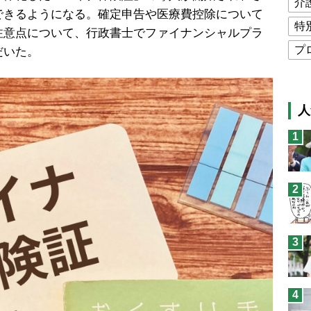
介
できるようになる。確定申告や医療費控除について
特
注意点について、行政書士でファイナンシャルプラ
プ
だいた。
公
高
人
猫
1
息
兄
2
予
3
4