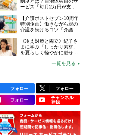
制度とは？自治体独自のサ
ービス「毎月2万円が支給
される」ケースも【FP解
説】
【介護ポストセブン10周年
特別企画】働きながら親の
介護を続けるコツ「介護は
10年以上続くことも…3つ
のフェーズに分けて考えて
《冷え対策と両立》紀子さ
みよう」【社会福祉士解
まに学ぶ「しっかり素材」
説】
を夏らしく軽やかに魅せる
3つの着こなし法則
一覧を見る
フォロー
フォロー
チャンネル
フォロー
登録