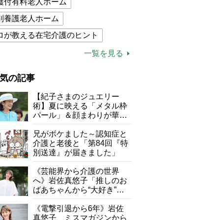
護付有料老人ホーム
別養護老人ホーム
ロが教える在宅介護のヒント
的介護保険制度
介護食
一覧を見る
木ブー
ケアマネジャー
気の記事
が母になつきません
【紀子さまのジュエリー
子の遠距離介護サバイバル術
術】夏に映える「メタル枠
パール」＆顔まわりが華や
がボケました
便利なサービス
ぐ「揺れる一粒」の使い分
け方
兄がボケました～認知症と
防法
介護と老後と「第84回『特
別送達』が届きました」
《芸能界から介護の世界
へ》岩佐真悠子「推しのお
ばあちゃんから“大好き”を
もらえる」理不尽さも吹き
飛ぶ“やりがい”、介護の現
《電撃引退から6年》岩佐
場は「愛おしい」
真悠子、ミスマガジンから