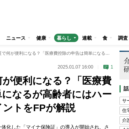
ニュース
健康
暮らし
連載
食
調査
マイナ保険証で何が便利になる？「医療費控除の申告は簡単になるが高齢者にはハードルも」注意ポイントをFPが解説
2025.01.07 16:00
1
何が便利になる？「医療費
話
単になるが高齢者にはハー
サ
ントをFPが解説
住
介
体化した「マイナ保険証」の導入が開始され、さ