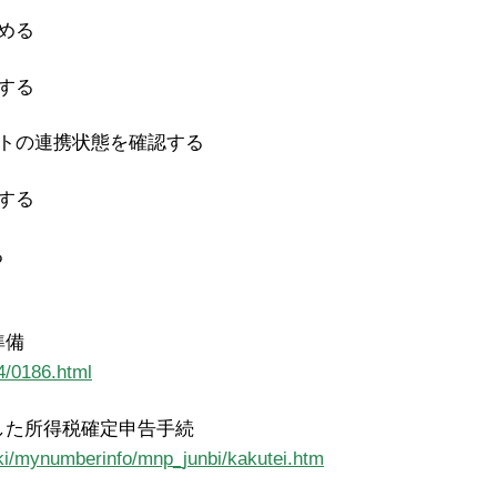
じめる
択する
イトの連携状態を確認する
携する
る
準備
4/0186.html
した所得税確定申告手続
uki/mynumberinfo/mnp_junbi/kakutei.htm