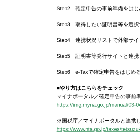
Step2 確定申告の事前準備をは
Step3 取得したい証明書等を選
Step4 連携状況リストで外部サ
Step5 証明書等発行サイトと連
Step6 e-Taxで確定申告をはじめ
■やり方はこちらをチェック
マイナポータル／確定申告の事前
https://img.myna.go.jp/manual/03-0
※国税庁／マイナポータルと連携
https://www.nta.go.jp/taxes/tetsuz