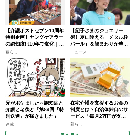
【介護ポストセブン10周年
【紀子さまのジュエリー
特別企画】ヤングケアラー
術】夏に映える「メタル枠
の認知度は10年で変化｜流
パール」＆顔まわりが華や
行語大賞にノミネート、法
ぐ「揺れる一粒」の使い分
暮らし
ニュース
律にも明記されたが果たし
け方
て現在は？
兄がボケました～認知症と
在宅介護を支援するお金の
介護と老後と「第84回『特
制度とは？自治体独自のサ
別送達』が届きました」
ービス「毎月2万円が支給
される」ケースも【FP解
連載
暮らし
説】