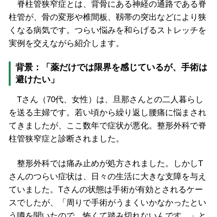
脊柱管狭窄症とは、背骨にある神経の通路である脊
柱管が、骨の変形や椎間板、靱帯の突出などにより狭
くなる病気です。つらい悩みを和らげるストレッチを
実例を交えながら紹介します。
背景：「薬だけでは限界を感じているが、手術は
避けたい」
Tさん（70代、女性）は、旦那さんとの二人暮らし
を送る主婦です。若い頃から繰り返し腰痛に悩まされ
てきましたが、ここ数年で症状が悪化。整形外科で脊
柱管狭窄症と診断されました。
整形外科では痛み止めが処方されました。しかしT
さんのつらい症状は、日々の生活に大きな支障を与え
ていました。Tさんの状態は手術が有効とされるケー
スでしたが、「周りで手術がうまくいかなかったとい
う噂を聞いたので、怖くて踏み切れないんです。」と