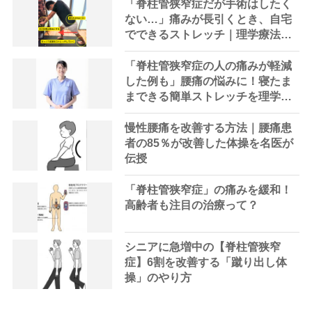
「脊柱管狭窄症だが手術はしたく
ない…」痛みが長引くとき、自宅
でできるストレッチ｜理学療法士
が写真でわかりやすく解説
「脊柱管狭窄症の人の痛みが軽減
した例も」腰痛の悩みに！寝たま
まできる簡単ストレッチを理学療
法士が紹介 改善実例と効果的な
やり方
慢性腰痛を改善する方法｜腰痛患
者の85％が改善した体操を名医が
伝授
「脊柱管狭窄症」の痛みを緩和！
高齢者も注目の治療って？
シニアに急増中の【脊柱管狭窄
症】6割を改善する「蹴り出し体
操」のやり方