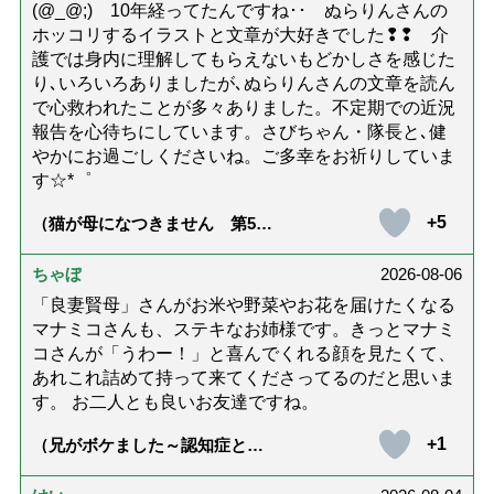
(@_@;) 10年経ってたんですね･･ ぬらりんさんの
ホッコリするイラストと文章が大好きでした❢❢ 介
護では身内に理解してもらえないもどかしさを感じた
り､いろいろありましたが､ぬらりんさんの文章を読ん
で心救われたことが多々ありました。不定期での近況
報告を心待ちにしています。さびちゃん・隊長と､健
やかにお過ごしくださいね。ご多幸をお祈りしていま
す☆*゜
+5
（猫が母になつきません 第500
話「ありがとう」【最終話】）
ちゃぼ
2026-08-06
「良妻賢母」さんがお米や野菜やお花を届けたくなる
マナミコさんも、ステキなお姉様です。きっとマナミ
コさんが「うわー！」と喜んでくれる顔を見たくて、
あれこれ詰めて持って来てくださってるのだと思いま
す。 お二人とも良いお友達ですね。
+1
（兄がボケました～認知症と介
護と老後と「第84回『特別送
達』が届きました」）