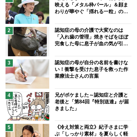
映える「メタル枠パール」＆顔ま
兄がボケました
便利なサービス
わりが華やぐ「揺れる一粒」の使
予防法
い分け方
認知症の母の介護で大変なのは
2
「入れ歯の管理」焼きそばをほぼ
完食した母に息子が血の気が引い
た理由
認知症の母が自分の名前を書けな
3
い！衝撃を受けた息子を救った作
業療法士さんの言葉
兄がボケました～認知症と介護と
4
老後と「第84回『特別送達』が届
きました」
《冷え対策と両立》紀子さまに学
5
ぶ「しっかり素材」を夏らしく軽