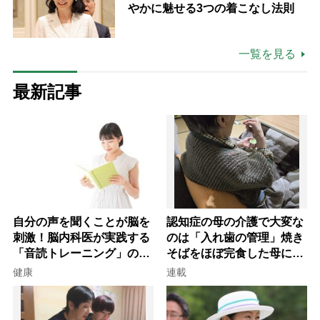
やかに魅せる3つの着こなし法則
一覧を見る
最新記事
自分の声を聞くことが脳を
認知症の母の介護で大変な
刺激！脳内科医が実践する
のは「入れ歯の管理」焼き
「音読トレーニング」の極
そばをほぼ完食した母に息
意
子が血の気が引いた理由
健康
連載