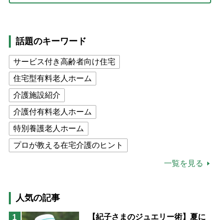
話題のキーワード
サービス付き高齢者向け住宅
住宅型有料老人ホーム
介護施設紹介
介護付有料老人ホーム
特別養護老人ホーム
プロが教える在宅介護のヒント
公的介護保険制度
介護食
一覧を見る
高木ブー
ケアマネジャー
猫が母になつきません
人気の記事
息子の遠距離介護サバイバル術
【紀子さまのジュエリー術】夏に
1