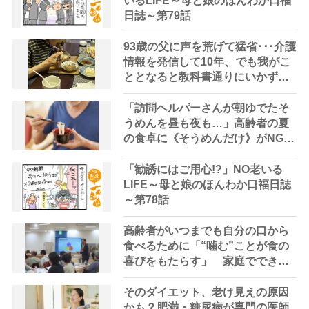
いるLIFE～母と娘のほんわか口福
日誌～第79話
93歳の父に声を荒げて猛省･･･介護
情報を発信して10年、でも我がこ
ととなると教科書通りにいかずに
ため息「感情と理性の狭間で右往
左往する現実」
「訪問ヘルパーさんが朝ゆでたそ
うめんを昼も夜も…」高齢者の夏
の食卓に《そうめんだけ》がNGな
理由とは？【管理栄養士が解説】
「勧誘にはご用心!?」NO老いる
LIFE～母と娘のほんわか口福日誌
～第78話
高齢者がいつまでも自分の口から
食べるために「“噛む”ことが食の
喜びをもたらす」 家庭でできる
持続可能な食支援を専門家が指南
そのダイエット、老け見えの原因
かも？肥満・糖尿病が専門の医師