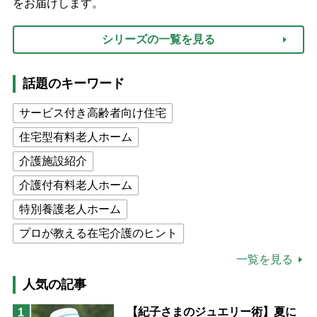
をお届けします。
シリーズの一覧を見る
話題のキーワード
サービス付き高齢者向け住宅
住宅型有料老人ホーム
介護施設紹介
介護付有料老人ホーム
特別養護老人ホーム
プロが教える在宅介護のヒント
公的介護保険制度
介護食
一覧を見る
高木ブー
ケアマネジャー
人気の記事
猫が母になつきません
【紀子さまのジュエリー術】夏に
1