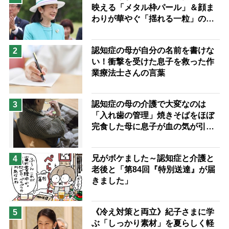
映える「メタル枠パール」＆顔ま
息子の遠距離介護サバイバル術
わりが華やぐ「揺れる一粒」の使
兄がボケました
便利なサービス
い分け方
予防法
認知症の母が自分の名前を書けな
2
い！衝撃を受けた息子を救った作
業療法士さんの言葉
認知症の母の介護で大変なのは
3
「入れ歯の管理」焼きそばをほぼ
完食した母に息子が血の気が引い
た理由
兄がボケました～認知症と介護と
4
老後と「第84回『特別送達』が届
きました」
《冷え対策と両立》紀子さまに学
5
ぶ「しっかり素材」を夏らしく軽