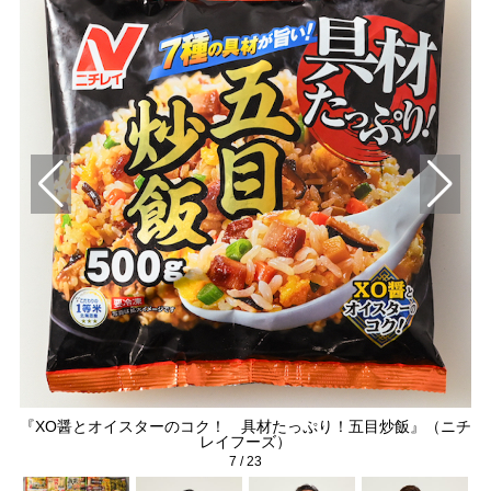
『XO醤とオイスターのコク！ 具材たっぷり！五目炒飯』（ニチ
）
レイフーズ）
7
/
23