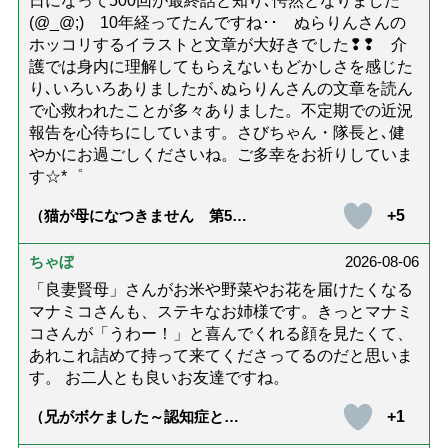
日になって500回が最終話と知り､愕然となりました
(@_@;) 10年経ってたんですね･･ ぬらりんさんの
ホッコリするイラストと文章が大好きでした❢❢ 介
護では身内に理解してもらえないもどかしさを感じた
り､いろいろありましたが､ぬらりんさんの文章を読ん
で心救われたことが多々ありました。不定期での近況
報告を心待ちにしています。さびちゃん・隊長と､健
やかにお過ごしくださいね。ご多幸をお祈りしていま
す☆*゜
+5
（猫が母になつきません 第500
話「ありがとう」【最終話】）
ちゃぼ
2026-08-06
「良妻賢母」さんがお米や野菜やお花を届けたくなる
マナミコさんも、ステキなお姉様です。きっとマナミ
コさんが「うわー！」と喜んでくれる顔を見たくて、
あれこれ詰めて持って来てくださってるのだと思いま
す。 お二人とも良いお友達ですね。
+1
（兄がボケました～認知症と介
護と老後と「第84回『特別送
達』が届きました」）