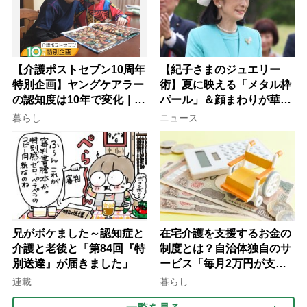
【介護ポストセブン10周年
【紀子さまのジュエリー
特別企画】ヤングケアラー
術】夏に映える「メタル枠
の認知度は10年で変化｜流
パール」＆顔まわりが華や
行語大賞にノミネート、法
ぐ「揺れる一粒」の使い分
暮らし
ニュース
律にも明記されたが果たし
け方
て現在は？
兄がボケました～認知症と
在宅介護を支援するお金の
介護と老後と「第84回『特
制度とは？自治体独自のサ
別送達』が届きました」
ービス「毎月2万円が支給
される」ケースも【FP解
連載
暮らし
説】