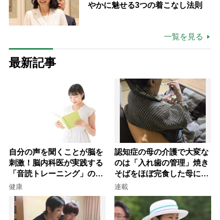
やかに魅せる3つの着こなし法則
一覧を見る
最新記事
自分の声を聞くことが脳を
認知症の母の介護で大変な
刺激！脳内科医が実践する
のは「入れ歯の管理」焼き
「音読トレーニング」の極
そばをほぼ完食した母に息
意
子が血の気が引いた理由
健康
連載