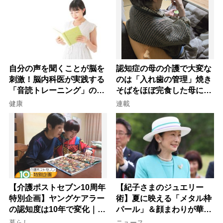
自分の声を聞くことが脳を
認知症の母の介護で大変な
刺激！脳内科医が実践する
のは「入れ歯の管理」焼き
「音読トレーニング」の極
そばをほぼ完食した母に息
意
子が血の気が引いた理由
健康
連載
【介護ポストセブン10周年
【紀子さまのジュエリー
特別企画】ヤングケアラー
術】夏に映える「メタル枠
の認知度は10年で変化｜流
パール」＆顔まわりが華や
行語大賞にノミネート、法
ぐ「揺れる一粒」の使い分
暮らし
ニュース