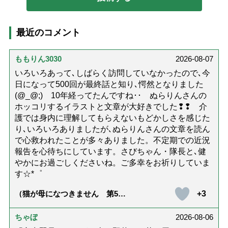
最近のコメント
ももりん3030
2026-08-07
いろいろあって､しばらく訪問していなかったので､今
日になって500回が最終話と知り､愕然となりました
(@_@;) 10年経ってたんですね･･ ぬらりんさんの
ホッコリするイラストと文章が大好きでした❢❢ 介
護では身内に理解してもらえないもどかしさを感じた
り､いろいろありましたが､ぬらりんさんの文章を読ん
で心救われたことが多々ありました。不定期での近況
報告を心待ちにしています。さびちゃん・隊長と､健
やかにお過ごしくださいね。ご多幸をお祈りしていま
す☆*゜
+3
（猫が母になつきません 第500
話「ありがとう」【最終話】）
ちゃぼ
2026-08-06