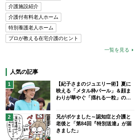
介護施設紹介
介護付有料老人ホーム
特別養護老人ホーム
プロが教える在宅介護のヒント
公的介護保険制度
介護食
一覧を見る
高木ブー
ケアマネジャー
猫が母になつきません
人気の記事
息子の遠距離介護サバイバル術
【紀子さまのジュエリー術】夏に
1
映える「メタル枠パール」＆顔ま
兄がボケました
便利なサービス
わりが華やぐ「揺れる一粒」の使
予防法
い分け方
兄がボケました～認知症と介護と
2
老後と「第84回『特別送達』が届
きました」