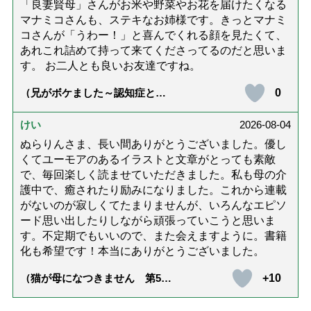
「良妻賢母」さんがお米や野菜やお花を届けたくなる
マナミコさんも、ステキなお姉様です。きっとマナミ
コさんが「うわー！」と喜んでくれる顔を見たくて、
あれこれ詰めて持って来てくださってるのだと思いま
す。 お二人とも良いお友達ですね。
0
（兄がボケました～認知症と介
護と老後と「第84回『特別送
達』が届きました」）
けい
2026-08-04
ぬらりんさま、長い間ありがとうございました。優し
くてユーモアのあるイラストと文章がとっても素敵
で、毎回楽しく読ませていただきました。私も母の介
護中で、癒されたり励みになりました。これから連載
がないのが寂しくてたまりませんが、いろんなエピソ
ード思い出したりしながら頑張っていこうと思いま
す。不定期でもいいので、また会えますように。書籍
化も希望です！本当にありがとうございました。
+10
（猫が母になつきません 第500
話「ありがとう」【最終話】）