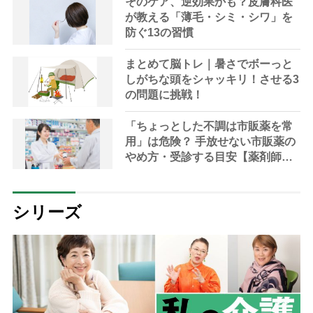
そのケア、逆効果かも？皮膚科医
が教える「薄毛・シミ・シワ」を
防ぐ13の習慣
まとめて脳トレ｜暑さでボーっと
しがちな頭をシャッキリ！させる3
の問題に挑戦！
「ちょっとした不調は市販薬を常
用」は危険？ 手放せない市販薬の
やめ方・受診する目安【薬剤師解
説】
シリーズ