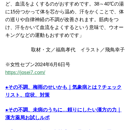
ど、血流をよくするのがおすすめです。38～40℃の湯
に15分つかって体を芯から温め、汗をかくことで、体
の巡りや自律神経の不調が改善されます。筋肉をつ
け、汗をかいて血流をよくするという意味で、ウオー
キングなどの運動もおすすめです」
取材・文／福島孝代 イラスト／飛鳥幸子
※女性セブン2024年6月6日号
https://josei7.com/
●その不調、梅雨のせいかも｜気象病とは？チェック
リスト、症状、対策
●その不調、未病のうちに…頼りにしたい漢方の力｜
漢方薬局お試しルポ