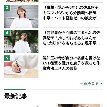
《電撃引退から6年》岩佐真悠子、
3
ミスマガジンから介護職へ転身
中卒・バイト経験ゼロの彼女が見
つけた“居場所”「社会の役に立ち
ながら自分らしくいられる」
《芸能界から介護の世界へ》岩佐
4
真悠子「推しのおばあちゃんか
ら“大好き”をもらえる」理不尽さ
も吹き飛ぶ“やりがい”、介護の現
場は「愛おしい」
認知症の母が自分の名前を書けな
5
い！衝撃を受けた息子を救った作
業療法士さんの言葉
一覧を見る
最新記事