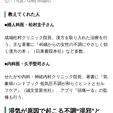
ない（写真／Getty Images）
教えてくれた人
■婦人科医・松村圭子さん
成城松村クリニック院長。漢方を取り入れた治療を行
う。主な著書に『40歳からの女性の不調にやさしく効
く漢方の本 』（日東書院本社）など多数。
■内科医・久手堅司さん
せたがや内科・神経内科クリニック院長。著書に『気
象病ハンドブック 低気圧不調が和らぐヒントとセル
フケア』（誠文堂新光社）、アプリ『頭痛ーる』の監
修も行う。
湿気が原因で起こる不調“湿邪”と