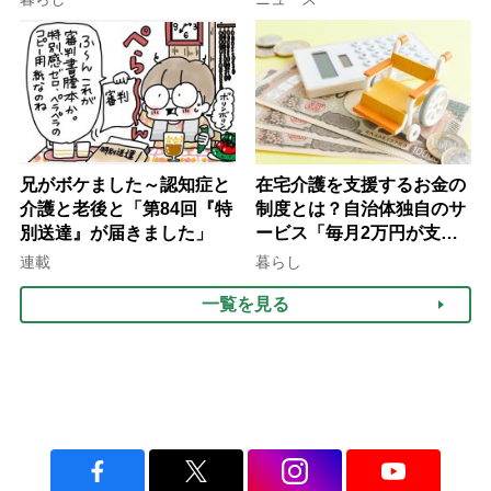
律にも明記されたが果たし
け方
て現在は？
兄がボケました～認知症と
在宅介護を支援するお金の
介護と老後と「第84回『特
制度とは？自治体独自のサ
別送達』が届きました」
ービス「毎月2万円が支給
される」ケースも【FP解
連載
暮らし
説】
一覧を見る