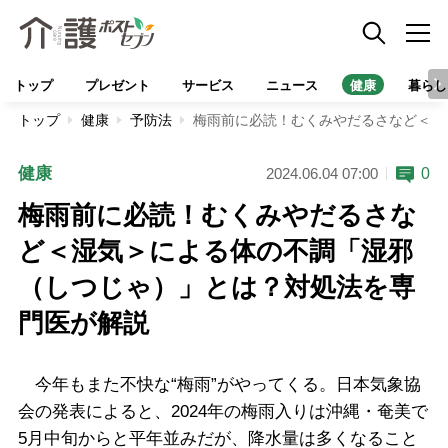
トップ
プレゼント
サービス
ニュース
健康
暮らし
トップ
健康
予防法
梅雨前に必読！むくみやだるさなど＜湿
健康
0
2024.06.04 07:00
梅雨前に必読！むくみやだるさな
ど＜湿気＞による体の不調「湿邪
（しつじゃ）」とは？対処法を専
門医が解説
今年もまた不快な“梅雨”がやってくる。日本気象協
会の発表によると、2024年の梅雨入りは沖縄・奄美で
5月中旬からと平年並みだが、降水量は多くなること