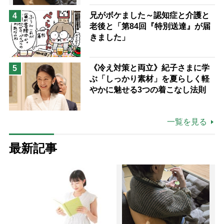
兄がボケました～認知症と介護と
4
老後と「第84回『特別送達』が届
きました」
《冷え対策と両立》紀子さまに学
5
ぶ「しっかり素材」を夏らしく軽
やかに魅せる3つの着こなし法則
一覧を見る
最新記事