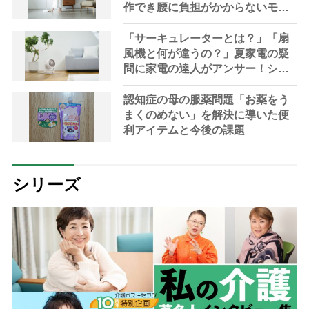
作でき腰に負担がかからないモデ
ルも」【家電の達人が解説】
「サーキュレーターとは？」「扇
風機と何が違うの？」夏家電の疑
問に家電の達人がアンサー！シニ
アにおすすめの最新機種や選び方
も解説
認知症の母の服薬問題「お薬をう
まくのめない」を解決に導いた便
利アイテムと今後の課題
シリーズ