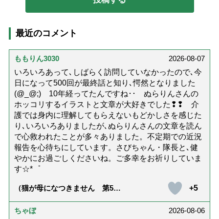
最近のコメント
ももりん3030
2026-08-07
いろいろあって､しばらく訪問していなかったので､今
日になって500回が最終話と知り､愕然となりました
(@_@;) 10年経ってたんですね･･ ぬらりんさんの
ホッコリするイラストと文章が大好きでした❢❢ 介
護では身内に理解してもらえないもどかしさを感じた
り､いろいろありましたが､ぬらりんさんの文章を読ん
で心救われたことが多々ありました。不定期での近況
報告を心待ちにしています。さびちゃん・隊長と､健
やかにお過ごしくださいね。ご多幸をお祈りしていま
す☆*゜
+5
（猫が母になつきません 第500
話「ありがとう」【最終話】）
ちゃぼ
2026-08-06