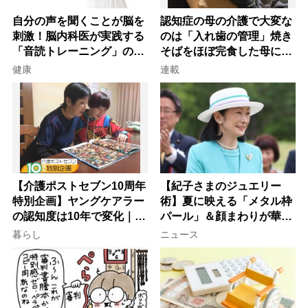
自分の声を聞くことが脳を
認知症の母の介護で大変な
刺激！脳内科医が実践する
のは「入れ歯の管理」焼き
「音読トレーニング」の極
そばをほぼ完食した母に息
意
子が血の気が引いた理由
健康
連載
【介護ポストセブン10周年
【紀子さまのジュエリー
特別企画】ヤングケアラー
術】夏に映える「メタル枠
の認知度は10年で変化｜流
パール」＆顔まわりが華や
行語大賞にノミネート、法
ぐ「揺れる一粒」の使い分
暮らし
ニュース
律にも明記されたが果たし
け方
て現在は？