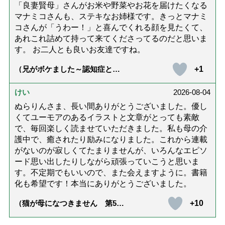
「良妻賢母」さんがお米や野菜やお花を届けたくなる
マナミコさんも、ステキなお姉様です。きっとマナミ
コさんが「うわー！」と喜んでくれる顔を見たくて、
あれこれ詰めて持って来てくださってるのだと思いま
す。 お二人とも良いお友達ですね。
+1
（兄がボケました～認知症と介
護と老後と「第84回『特別送
達』が届きました」）
けい
2026-08-04
ぬらりんさま、長い間ありがとうございました。優し
くてユーモアのあるイラストと文章がとっても素敵
で、毎回楽しく読ませていただきました。私も母の介
護中で、癒されたり励みになりました。これから連載
がないのが寂しくてたまりませんが、いろんなエピソ
ード思い出したりしながら頑張っていこうと思いま
す。不定期でもいいので、また会えますように。書籍
化も希望です！本当にありがとうございました。
+10
（猫が母になつきません 第500
話「ありがとう」【最終話】）