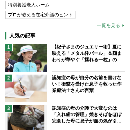
特別養護老人ホーム
プロが教える在宅介護のヒント
公的介護保険制度
介護食
一覧を見る
高木ブー
ケアマネジャー
人気の記事
猫が母になつきません
【紀子さまのジュエリー術】夏に
1
映える「メタル枠パール」＆顔ま
息子の遠距離介護サバイバル術
わりが華やぐ「揺れる一粒」の使
兄がボケました
便利なサービス
い分け方
予防法
認知症の母が自分の名前を書けな
2
い！衝撃を受けた息子を救った作
業療法士さんの言葉
認知症の母の介護で大変なのは
3
「入れ歯の管理」焼きそばをほぼ
完食した母に息子が血の気が引い
た理由