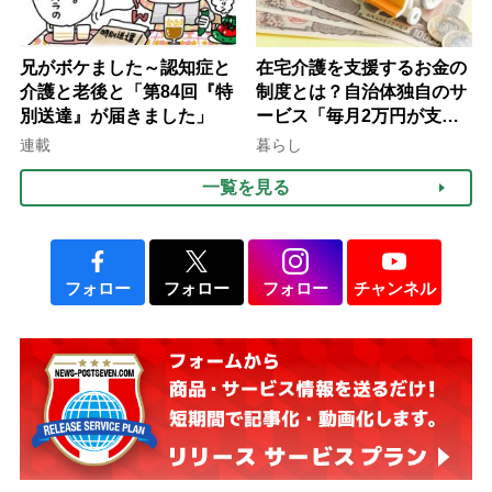
兄がボケました～認知症と
在宅介護を支援するお金の
介護と老後と「第84回『特
制度とは？自治体独自のサ
別送達』が届きました」
ービス「毎月2万円が支給
される」ケースも【FP解
連載
暮らし
説】
一覧を見る
フォロー
フォロー
フォロー
チャンネル