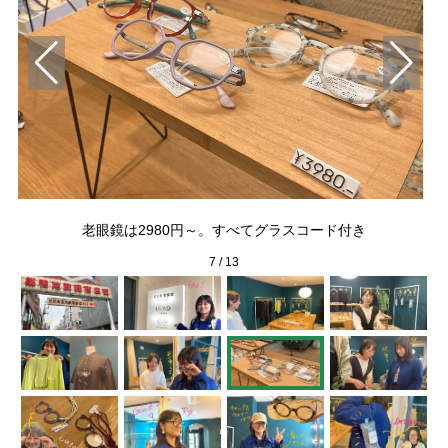
」が
老眼鏡は2980円～。すべてグラスコード付き
7
/
13