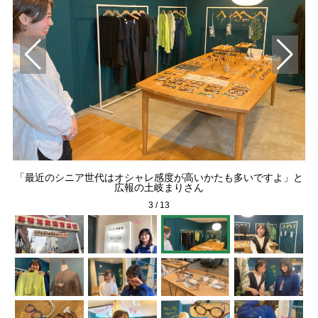
、期
「最近のシニア世代はオシャレ感度が高いかたも多いですよ」と
ま
広報の土岐まりさん
3
/
13