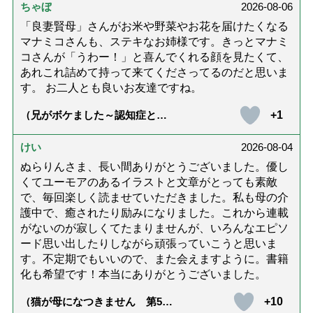
ちゃぼ
2026-08-06
「良妻賢母」さんがお米や野菜やお花を届けたくなる
マナミコさんも、ステキなお姉様です。きっとマナミ
コさんが「うわー！」と喜んでくれる顔を見たくて、
あれこれ詰めて持って来てくださってるのだと思いま
す。 お二人とも良いお友達ですね。
+1
（兄がボケました～認知症と介
護と老後と「第84回『特別送
達』が届きました」）
けい
2026-08-04
ぬらりんさま、長い間ありがとうございました。優し
くてユーモアのあるイラストと文章がとっても素敵
で、毎回楽しく読ませていただきました。私も母の介
護中で、癒されたり励みになりました。これから連載
がないのが寂しくてたまりませんが、いろんなエピソ
ード思い出したりしながら頑張っていこうと思いま
す。不定期でもいいので、また会えますように。書籍
化も希望です！本当にありがとうございました。
+10
（猫が母になつきません 第500
話「ありがとう」【最終話】）