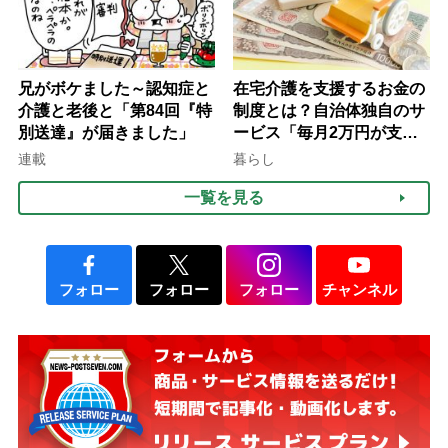
兄がボケました～認知症と
在宅介護を支援するお金の
介護と老後と「第84回『特
制度とは？自治体独自のサ
別送達』が届きました」
ービス「毎月2万円が支給
される」ケースも【FP解
連載
暮らし
説】
一覧を見る
フォロー
フォロー
フォロー
チャンネル