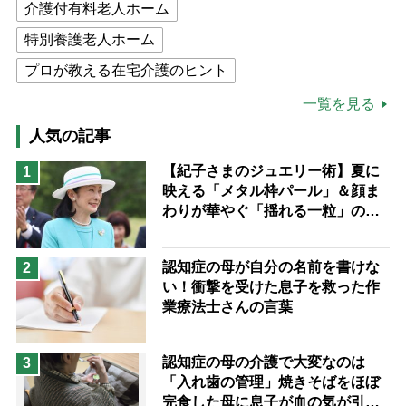
介護付有料老人ホーム
特別養護老人ホーム
プロが教える在宅介護のヒント
公的介護保険制度
介護食
一覧を見る
高木ブー
ケアマネジャー
人気の記事
猫が母になつきません
【紀子さまのジュエリー術】夏に
1
映える「メタル枠パール」＆顔ま
息子の遠距離介護サバイバル術
わりが華やぐ「揺れる一粒」の使
兄がボケました
便利なサービス
い分け方
予防法
認知症の母が自分の名前を書けな
2
い！衝撃を受けた息子を救った作
業療法士さんの言葉
認知症の母の介護で大変なのは
3
「入れ歯の管理」焼きそばをほぼ
完食した母に息子が血の気が引い