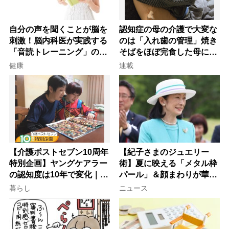
自分の声を聞くことが脳を
認知症の母の介護で大変な
刺激！脳内科医が実践する
のは「入れ歯の管理」焼き
「音読トレーニング」の極
そばをほぼ完食した母に息
意
子が血の気が引いた理由
健康
連載
【介護ポストセブン10周年
【紀子さまのジュエリー
特別企画】ヤングケアラー
術】夏に映える「メタル枠
の認知度は10年で変化｜流
パール」＆顔まわりが華や
行語大賞にノミネート、法
ぐ「揺れる一粒」の使い分
暮らし
ニュース
律にも明記されたが果たし
け方
て現在は？