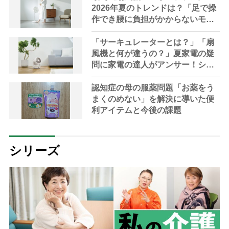
2026年夏のトレンドは？「足で操
作でき腰に負担がかからないモデ
ルも」【家電の達人が解説】
「サーキュレーターとは？」「扇
風機と何が違うの？」夏家電の疑
問に家電の達人がアンサー！シニ
アにおすすめの最新機種や選び方
も解説
認知症の母の服薬問題「お薬をう
まくのめない」を解決に導いた便
利アイテムと今後の課題
シリーズ