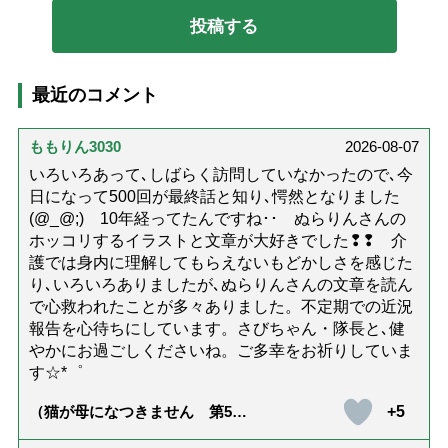
最近のコメント
ももりん3030
2026-08-07
いろいろあって､しばらく訪問していなかったので､今
日になって500回が最終話と知り､愕然となりました
(@_@;) 10年経ってたんですね･･ ぬらりんさんの
ホッコリするイラストと文章が大好きでした❢❢ 介
護では身内に理解してもらえないもどかしさを感じた
り､いろいろありましたが､ぬらりんさんの文章を読ん
で心救われたことが多々ありました。不定期での近況
報告を心待ちにしています。さびちゃん・隊長と､健
やかにお過ごしくださいね。ご多幸をお祈りしていま
す☆*゜
+5
（猫が母になつきません 第500
話「ありがとう」【最終話】）