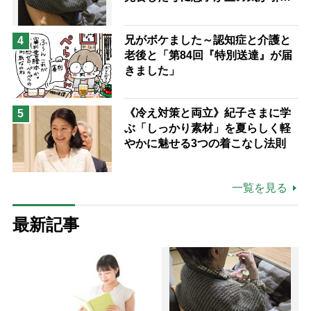
た理由
兄がボケました～認知症と介護と
4
老後と「第84回『特別送達』が届
きました」
《冷え対策と両立》紀子さまに学
5
ぶ「しっかり素材」を夏らしく軽
やかに魅せる3つの着こなし法則
一覧を見る
最新記事