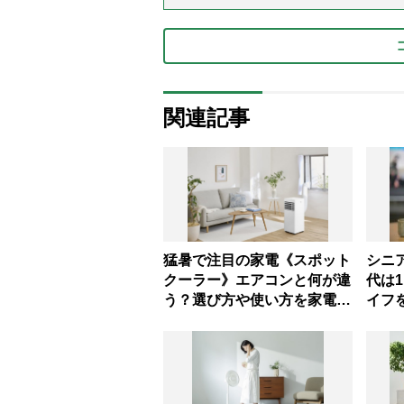
関連記事
猛暑で注目の家電《スポット
シニ
クーラー》エアコンと何が違
代は
う？選び方や使い方を家電の
イフ
達人が解説
ム3選