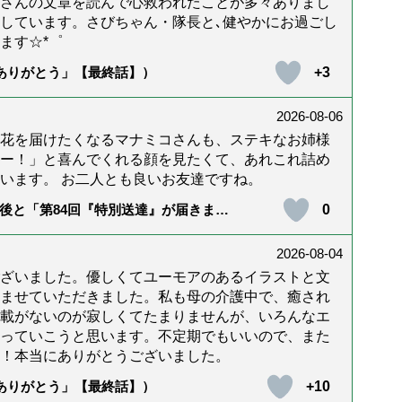
んさんの文章を読んで心救われたことが多々ありまし
しています。さびちゃん・隊長と､健やかにお過ごし
ます☆*゜
+3
「ありがとう」【最終話】）
2026-08-06
花を届けたくなるマナミコさんも、ステキなお姉様
ー！」と喜んでくれる顔を見たくて、あれこれ詰め
います。 お二人とも良いお友達ですね。
0
後と「第84回『特別送達』が届きまし
2026-08-04
ざいました。優しくてユーモアのあるイラストと文
ませていただきました。私も母の介護中で、癒され
載がないのが寂しくてたまりませんが、いろんなエ
っていこうと思います。不定期でもいいので、また
！本当にありがとうございました。
+10
「ありがとう」【最終話】）