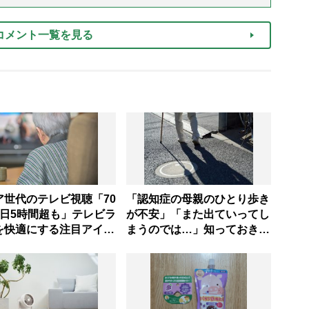
コメント一覧を見る
ア世代のテレビ視聴「70
「認知症の母親のひとり歩き
1日5時間超も」テレビラ
が不安」「また出ていってし
を快適にする注目アイテ
まうのでは…」知っておきた
い4つの見守り方法やサービ
スを専門家が解説