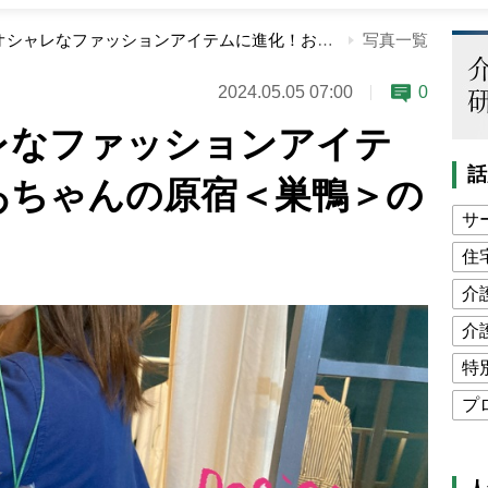
老眼鏡がオシャレなファッションアイテムに進化！おばあちゃんの原宿＜巣鴨＞の新スポット探訪
写真一覧
2024.05.05 07:00
0
レなファッションアイテ
話
あちゃんの原宿＜巣鴨＞の
サ
住
介
介
特
プ
公
高