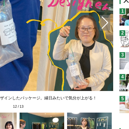
人
猫
1
息
兄
2
予
3
4
ザインしたパッケージ。縁日みたいで気分が上がる！
5
12
/
13