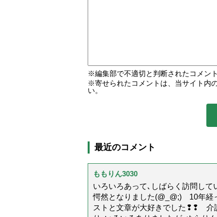
編集部で不適切と判断されたコメン
寄せられたコメントは、当サイト内
い。
最近のコメント
ももりん3030
いろいろあって､しばらく訪問してい
愕然となりました(@_@;) 10
ストと文章が大好きでした❢❢ 介