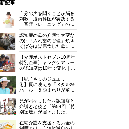
新記事
自分の声を聞くことが脳を
刺激！脳内科医が実践する
「音読トレーニング」の極
意
認知症の母の介護で大変な
のは「入れ歯の管理」焼き
そばをほぼ完食した母に息
子が血の気が引いた理由
【介護ポストセブン10周年
特別企画】ヤングケアラー
の認知度は10年で変化｜流
行語大賞にノミネート、法
律にも明記されたが果たし
【紀子さまのジュエリー
て現在は？
術】夏に映える「メタル枠
パール」＆顔まわりが華や
ぐ「揺れる一粒」の使い分
け方
兄がボケました～認知症と
介護と老後と「第84回『特
別送達』が届きました」
在宅介護を支援するお金の
制度とは？自治体独自のサ