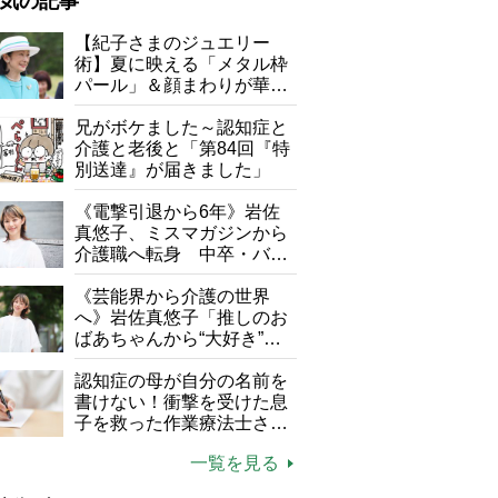
気の記事
が母になつきません
【紀子さまのジュエリー
術】夏に映える「メタル枠
子の遠距離介護サバイバル術
パール」＆顔まわりが華や
がボケました
便利なサービス
ぐ「揺れる一粒」の使い分
け方
兄がボケました～認知症と
防法
介護と老後と「第84回『特
別送達』が届きました」
《電撃引退から6年》岩佐
真悠子、ミスマガジンから
介護職へ転身 中卒・バイ
ト経験ゼロの彼女が見つけ
た“居場所”「社会の役に立
《芸能界から介護の世界
ちながら自分らしくいられ
へ》岩佐真悠子「推しのお
る」
ばあちゃんから“大好き”を
もらえる」理不尽さも吹き
「えがお老眼鏡」スタッフのみなさん
飛ぶ“やりがい”、介護の現
認知症の母が自分の名前を
場は「愛おしい」
書けない！衝撃を受けた息
子を救った作業療法士さん
の言葉
一覧を見る