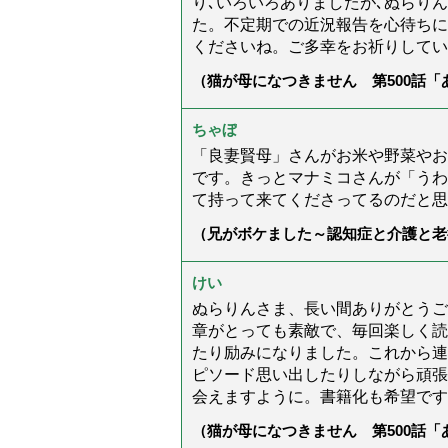
り､いろいろありましたが､ぬらり
た。不定期での近況報告を心待ちに
くださいね。ご多幸をお祈りしてい
（猫が母になつきません 第500話
ちゃぼ
「良妻賢母」さんがお米や野菜やお
です。きっとマナミコさんが「うわ
て持って来てくださってるのだと思
（兄がボケました～認知症と介護と老
た」）
けい
ぬらりんさま、長い間ありがとうご
章がとっても素敵で、毎回楽しく読
たり励みになりました。これから連
ピソード思い出したりしながら頑張
会えますように。書籍化も希望です
（猫が母になつきません 第500話