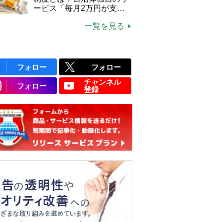
ービス「毎月2万円が支給
される」ケースも【FP解
一覧を見る
説】
フォロー
フォロー
チャンネル
フォロー
登録