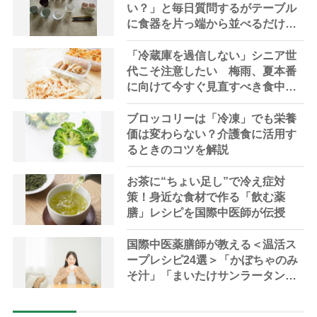
い？」と毎日質問するがテーブル
に食器を片っ端から並べるだけ―
困った息子の対処法とものがない
現在の台所の意味
「冷蔵庫を過信しない」シニア世
代こそ注意したい 梅雨、夏本番
に向けて今すぐ見直すべき食中毒
対策を家事アドバイザーが指南
ブロッコリーは「冷凍」でも栄養
価は変わらない？介護食に活用す
るときのコツを解説
お茶に“ちょい足し”で冷え症対
策！身近な食材で作る「飲む薬
膳」レシピを国際中医師が伝授
国際中医薬膳師が教える＜温活ス
ープレシピ24選＞「かぼちゃのみ
そ汁」「まいたけサンラータン」
で冷え対策