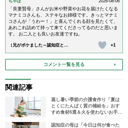
ちゃぼ
2026-08-06
「良妻賢母」さんがお米や野菜やお花を届けたくなる
マナミコさんも、ステキなお姉様です。きっとマナミ
コさんが「うわー！」と喜んでくれる顔を見たくて、
あれこれ詰めて持って来てくださってるのだと思いま
す。 お二人とも良いお友達ですね。
+1
（兄がボケました～認知症と介
護と老後と「第84回『特別送
達』が届きました」）
コメント一覧を見る
関連記事
蒸し暑い季節の介護食作り「夏は
とくにたんぱく質の補給を」おす
すめ食材6選＆火を使わないお手軽
レシピ3選【管理栄養士提案】
認知症の母は「今日は何が食べた