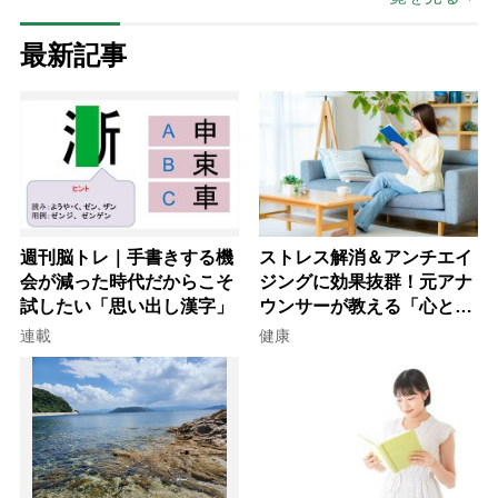
最新記事
週刊脳トレ｜手書きする機
ストレス解消＆アンチエイ
会が減った時代だからこそ
ジングに効果抜群！元アナ
試したい「思い出し漢字」
ウンサーが教える「心と体
を元気にする音読の習慣」
連載
健康