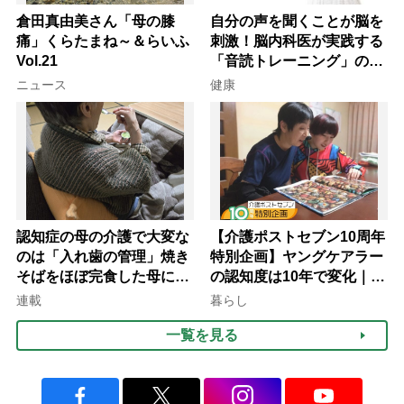
倉田真由美さん「母の膝
自分の声を聞くことが脳を
痛」くらたまね～＆らいふ
刺激！脳内科医が実践する
Vol.21
「音読トレーニング」の極
意
ニュース
健康
認知症の母の介護で大変な
【介護ポストセブン10周年
のは「入れ歯の管理」焼き
特別企画】ヤングケアラー
そばをほぼ完食した母に息
の認知度は10年で変化｜流
子が血の気が引いた理由
行語大賞にノミネート、法
連載
暮らし
律にも明記されたが果たし
一覧を見る
て現在は？