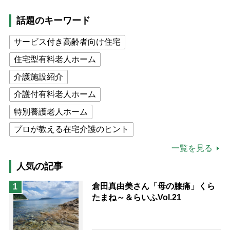
話題のキーワード
サービス付き高齢者向け住宅
住宅型有料老人ホーム
介護施設紹介
介護付有料老人ホーム
特別養護老人ホーム
プロが教える在宅介護のヒント
公的介護保険制度
介護食
一覧を見る
高木ブー
ケアマネジャー
人気の記事
猫が母になつきません
倉田真由美さん「母の膝痛」くら
1
たまね～＆らいふVol.21
息子の遠距離介護サバイバル術
兄がボケました
便利なサービス