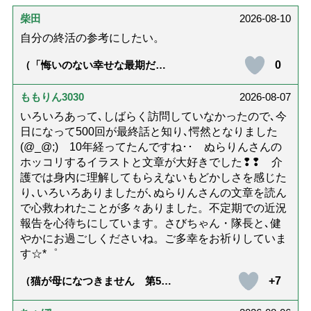
柴田
2026-08-10
自分の終活の参考にしたい。
0
（「悔いのない幸せな最期だっ
た」女優・杉田かおるさんが振
り返る母の在宅介護と看取り｜
幸せな在宅死のために医師が教
ももりん3030
2026-08-07
える大切な5つのこと）
いろいろあって､しばらく訪問していなかったので､今
日になって500回が最終話と知り､愕然となりました
(@_@;) 10年経ってたんですね･･ ぬらりんさんの
ホッコリするイラストと文章が大好きでした❢❢ 介
護では身内に理解してもらえないもどかしさを感じた
り､いろいろありましたが､ぬらりんさんの文章を読ん
で心救われたことが多々ありました。不定期での近況
報告を心待ちにしています。さびちゃん・隊長と､健
やかにお過ごしくださいね。ご多幸をお祈りしていま
す☆*゜
+7
（猫が母になつきません 第500
話「ありがとう」【最終話】）