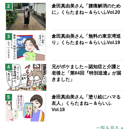
予防法
倉田真由美さん「腰痛解消のため
2
に」くらたまね～＆らいふVol.20
倉田真由美さん「無料の東京湾巡
3
り」くらたまね～＆らいふVol.19
兄がボケました～認知症と介護と
4
老後と「第84回『特別送達』が届
きました」
倉田真由美さん「塗り絵にハマる
5
友人」くらたまね～＆らいふ
Vol.18
一覧を見る