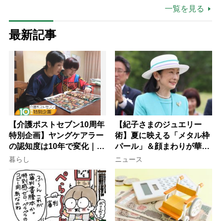
一覧を見る
ない」
最新記事
【介護ポストセブン10周年
【紀子さまのジュエリー
特別企画】ヤングケアラー
術】夏に映える「メタル枠
の認知度は10年で変化｜流
パール」＆顔まわりが華や
行語大賞にノミネート、法
ぐ「揺れる一粒」の使い分
暮らし
ニュース
律にも明記されたが果たし
け方
て現在は？