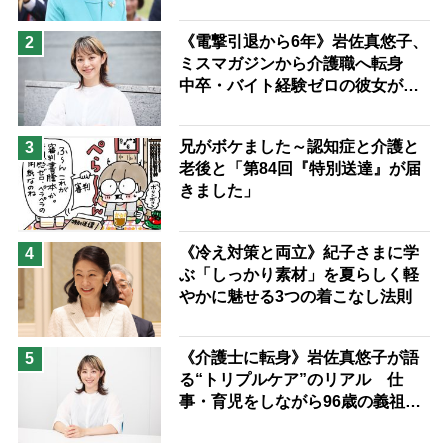
い分け方
予防法
《電撃引退から6年》岩佐真悠子、
2
ミスマガジンから介護職へ転身
中卒・バイト経験ゼロの彼女が見
つけた“居場所”「社会の役に立ち
ながら自分らしくいられる」
兄がボケました～認知症と介護と
3
老後と「第84回『特別送達』が届
きました」
《冷え対策と両立》紀子さまに学
4
ぶ「しっかり素材」を夏らしく軽
やかに魅せる3つの着こなし法則
《介護士に転身》岩佐真悠子が語
5
る“トリプルケア”のリアル 仕
事・育児をしながら96歳の義祖母
と同居して介護 プロだから言え
る「家での介護は“雑”でも気にし