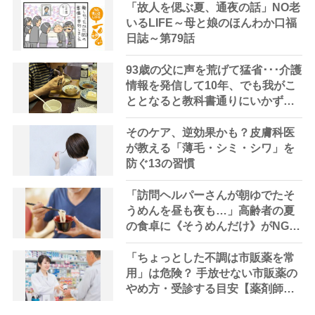
「故人を偲ぶ夏、通夜の話」NO老
いるLIFE～母と娘のほんわか口福
日誌～第79話
93歳の父に声を荒げて猛省･･･介護
情報を発信して10年、でも我がこ
ととなると教科書通りにいかずに
ため息「感情と理性の狭間で右往
左往する現実」
そのケア、逆効果かも？皮膚科医
が教える「薄毛・シミ・シワ」を
防ぐ13の習慣
「訪問ヘルパーさんが朝ゆでたそ
うめんを昼も夜も…」高齢者の夏
の食卓に《そうめんだけ》がNGな
理由とは？【管理栄養士が解説】
「ちょっとした不調は市販薬を常
用」は危険？ 手放せない市販薬の
やめ方・受診する目安【薬剤師解
説】