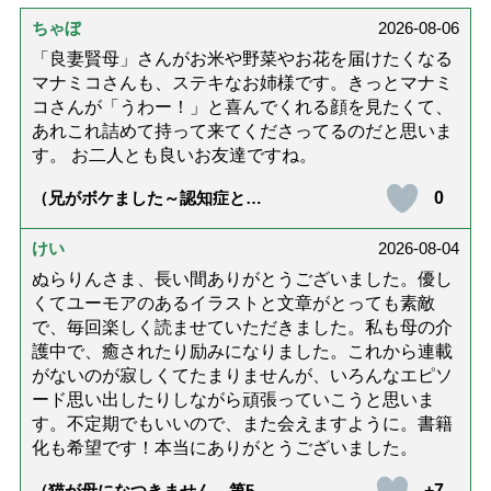
ちゃぼ
2026-08-06
「良妻賢母」さんがお米や野菜やお花を届けたくなる
マナミコさんも、ステキなお姉様です。きっとマナミ
コさんが「うわー！」と喜んでくれる顔を見たくて、
あれこれ詰めて持って来てくださってるのだと思いま
す。 お二人とも良いお友達ですね。
0
（兄がボケました～認知症と介
護と老後と「第84回『特別送
達』が届きました」）
けい
2026-08-04
ぬらりんさま、長い間ありがとうございました。優し
くてユーモアのあるイラストと文章がとっても素敵
で、毎回楽しく読ませていただきました。私も母の介
護中で、癒されたり励みになりました。これから連載
がないのが寂しくてたまりませんが、いろんなエピソ
ード思い出したりしながら頑張っていこうと思いま
す。不定期でもいいので、また会えますように。書籍
化も希望です！本当にありがとうございました。
+7
（猫が母になつきません 第500