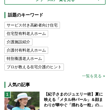
話題のキーワード
サービス付き高齢者向け住宅
住宅型有料老人ホーム
介護施設紹介
介護付有料老人ホーム
特別養護老人ホーム
プロが教える在宅介護のヒント
公的介護保険制度
介護食
一覧を見る
高木ブー
ケアマネジャー
人気の記事
猫が母になつきません
【紀子さまのジュエリー術】夏に
1
映える「メタル枠パール」＆顔ま
息子の遠距離介護サバイバル術
わりが華やぐ「揺れる一粒」の使
兄がボケました
便利なサービス