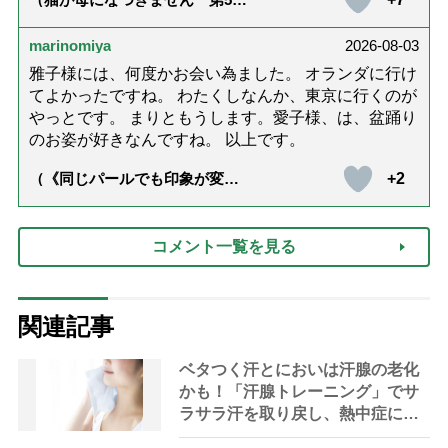
話「ありがとう」【最終話】）
marinomiya
2026-08-03
雅子様には、何度かお会い為ました。 オランダに行け
てよかったですね。 わたくしなんか、東京に行くのが
やっとです。 まりともうします。愛子様、は、盆踊り
のお姿が好きなんですね。 以上です。
+2
（《同じパールでも印象が変
化》皇后雅子さまに学ぶ「大人
の夏ネックレス」上品＆涼しげ
に見せる4つの法則）
コメント一覧を見る
関連記事
ベタつく汗とにおいは汗腺の老化
かも！「汗腺トレーニング」でサ
ラサラ汗を取り戻し、熱中症に負
けない体へ