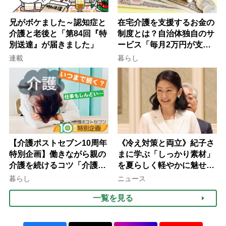
兄がボケました～認知症と
在宅介護を支援するお金の
介護と老後と「第84回『特
制度とは？自治体独自のサ
別送達』が届きました」
ービス「毎月2万円が支給
される」ケースも【FP解
連載
暮らし
説】
【介護ポストセブン10周年
《冷え対策と両立》紀子さ
特別企画】働きながら親の
まに学ぶ「しっかり素材」
介護を続けるコツ「介護は
を夏らしく軽やかに魅せる
10年以上続くことも…3つ
3つの着こなし法則
暮らし
ニュース
のフェーズに分けて考えて
一覧を見る
みよう」【社会福祉士解
説】