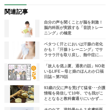
関連記事
自分の声を聞くことが脳を刺激！
脳内科医が実践する「音読トレー
ニング」の極意
ベタつく汗とにおいは汗腺の老化
かも！「汗腺トレーニング」でサ
ラサラ汗を取り戻し、熱中症に負
けない体へ
「故人を偲ぶ夏、通夜の話」NO老
いるLIFE～母と娘のほんわか口福
日誌～第79話
93歳の父に声を荒げて猛省･･･介護
情報を発信して10年、でも我がこ
ととなると教科書通りにいかずに
ため息「感情と理性の狭間で右往
左往する現実」
そのケア、逆効果かも？皮膚科医