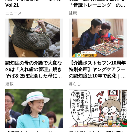
Vol.21
「音読トレーニング」の極
意
ニュース
健康
認知症の母の介護で大変な
【介護ポストセブン10周年
のは「入れ歯の管理」焼き
特別企画】ヤングケアラー
そばをほぼ完食した母に息
の認知度は10年で変化｜流
子が血の気が引いた理由
行語大賞にノミネート、法
連載
暮らし
律にも明記されたが果たし
て現在は？