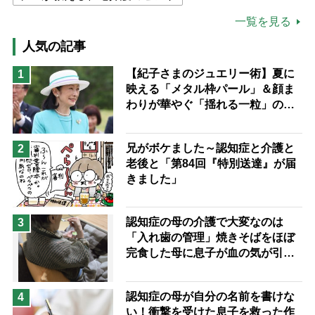
公的介護保険制度
介護食
一覧を見る
高木ブー
ケアマネジャー
人気の記事
猫が母になつきません
【紀子さまのジュエリー術】夏に
1
映える「メタル枠パール」＆顔ま
息子の遠距離介護サバイバル術
わりが華やぐ「揺れる一粒」の使
兄がボケました
便利なサービス
い分け方
予防法
兄がボケました～認知症と介護と
2
老後と「第84回『特別送達』が届
きました」
認知症の母の介護で大変なのは
3
「入れ歯の管理」焼きそばをほぼ
完食した母に息子が血の気が引い
た理由
認知症の母が自分の名前を書けな
4
い！衝撃を受けた息子を救った作