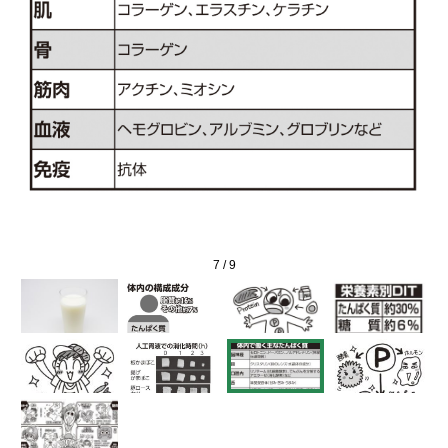
ドで
変し
7
/
9