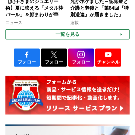
【紀子さまのジュエリー
兄がボケました～認知症と
術】夏に映える「メタル枠
介護と老後と「第84回『特
パール」＆顔まわりが華や
別送達』が届きました」
ぐ「揺れる一粒」の使い分
ニュース
連載
け方
一覧を見る
フォロー
フォロー
フォロー
チャンネル