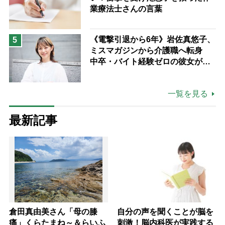
業療法士さんの言葉
《電撃引退から6年》岩佐真悠子、
5
ミスマガジンから介護職へ転身
中卒・バイト経験ゼロの彼女が見
つけた“居場所”「社会の役に立ち
ながら自分らしくいられる」
一覧を見る
最新記事
倉田真由美さん「母の膝
自分の声を聞くことが脳を
痛」くらたまね～＆らいふ
刺激！脳内科医が実践する