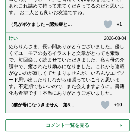
あれこれ詰めて持って来てくださってるのだと思いま
す。 お二人とも良いお友達ですね。
+1
（兄がボケました～認知症と介
護と老後と「第84回『特別送
達』が届きました」）
けい
2026-08-04
ぬらりんさま、長い間ありがとうございました。優し
くてユーモアのあるイラストと文章がとっても素敵
で、毎回楽しく読ませていただきました。私も母の介
護中で、癒されたり励みになりました。これから連載
がないのが寂しくてたまりませんが、いろんなエピソ
ード思い出したりしながら頑張っていこうと思いま
す。不定期でもいいので、また会えますように。書籍
化も希望です！本当にありがとうございました。
+10
（猫が母になつきません 第500
話「ありがとう」【最終話】）
コメント一覧を見る