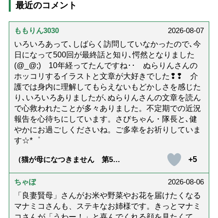
最近のコメント
ももりん3030
2026-08-07
いろいろあって､しばらく訪問していなかったので､今
日になって500回が最終話と知り､愕然となりました
(@_@;) 10年経ってたんですね･･ ぬらりんさんの
ホッコリするイラストと文章が大好きでした❢❢ 介
護では身内に理解してもらえないもどかしさを感じた
り､いろいろありましたが､ぬらりんさんの文章を読ん
で心救われたことが多々ありました。不定期での近況
報告を心待ちにしています。さびちゃん・隊長と､健
やかにお過ごしくださいね。ご多幸をお祈りしていま
す☆*゜
+5
（猫が母になつきません 第500
話「ありがとう」【最終話】）
ちゃぼ
2026-08-06
「良妻賢母」さんがお米や野菜やお花を届けたくなる
マナミコさんも、ステキなお姉様です。きっとマナミ
コさんが「うわー！」と喜んでくれる顔を見たくて、