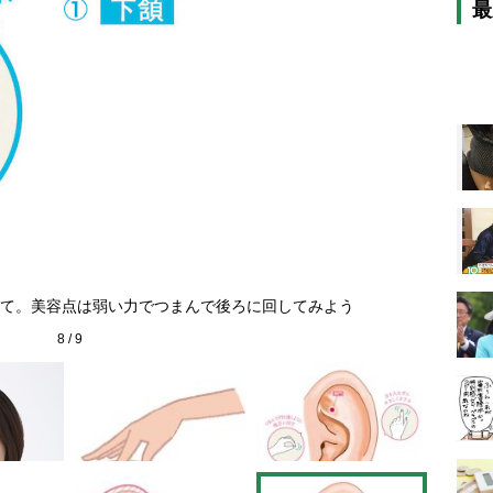
最
両耳の
て。美容点は弱い力でつまんで後ろに回してみよう
8
/
9