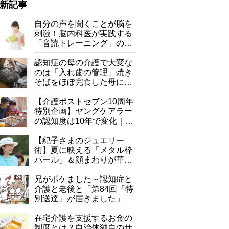
新記事
自分の声を聞くことが脳を
刺激！脳内科医が実践する
「音読トレーニング」の極
意
認知症の母の介護で大変な
のは「入れ歯の管理」焼き
そばをほぼ完食した母に息
子が血の気が引いた理由
【介護ポストセブン10周年
特別企画】ヤングケアラー
の認知度は10年で変化｜流
行語大賞にノミネート、法
耳たぶのつけ根あたり（美容点）を親指と人差し指ではさみ、腕の重み
律にも明記されたが果たし
【紀子さまのジュエリー
その際、口はポカーンと開け、目は斜め45度上の天井を
て現在は？
術】夏に映える「メタル枠
パール」＆顔まわりが華や
ぐ「揺れる一粒」の使い分
け方
兄がボケました～認知症と
介護と老後と「第84回『特
別送達』が届きました」
在宅介護を支援するお金の
制度とは？自治体独自のサ