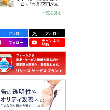
ービス「毎月2万円が支給
される」ケースも【FP解
一覧を見る
説】
フォロー
フォロー
チャンネル
フォロー
登録