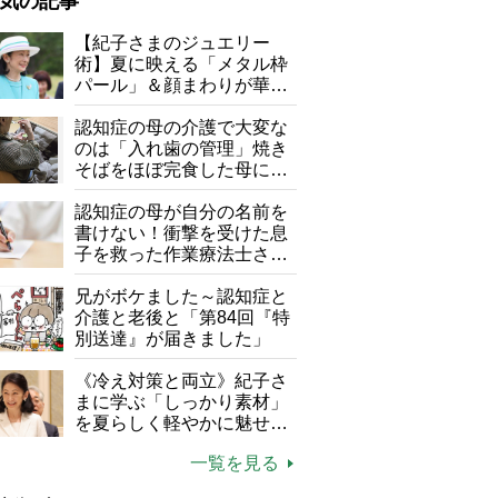
気の記事
が母になつきません
【紀子さまのジュエリー
術】夏に映える「メタル枠
子の遠距離介護サバイバル術
パール」＆顔まわりが華や
がボケました
便利なサービス
ぐ「揺れる一粒」の使い分
け方
認知症の母の介護で大変な
防法
のは「入れ歯の管理」焼き
そばをほぼ完食した母に息
子が血の気が引いた理由
認知症の母が自分の名前を
書けない！衝撃を受けた息
子を救った作業療法士さん
の言葉
兄がボケました～認知症と
介護と老後と「第84回『特
別送達』が届きました」
《冷え対策と両立》紀子さ
まに学ぶ「しっかり素材」
を夏らしく軽やかに魅せる
3つの着こなし法則
一覧を見る