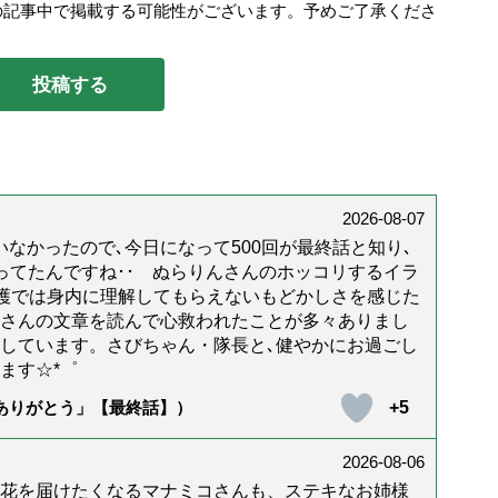
の記事中で掲載する可能性がございます。予めご了承くださ
2026-08-07
なかったので､今日になって500回が最終話と知り､
年経ってたんですね･･ ぬらりんさんのホッコリするイラ
護では身内に理解してもらえないもどかしさを感じた
んさんの文章を読んで心救われたことが多々ありまし
しています。さびちゃん・隊長と､健やかにお過ごし
ます☆*゜
+5
「ありがとう」【最終話】）
2026-08-06
花を届けたくなるマナミコさんも、ステキなお姉様