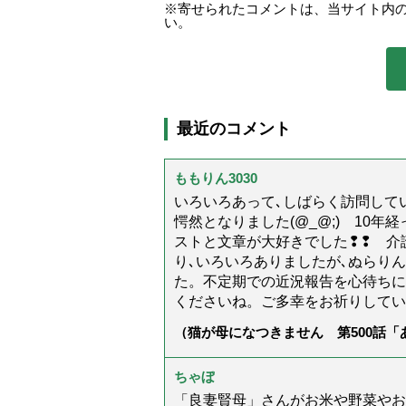
寄せられたコメントは、当サイト内
い。
最近のコメント
ももりん3030
いろいろあって､しばらく訪問してい
愕然となりました(@_@;) 10
ストと文章が大好きでした❢❢ 介
り､いろいろありましたが､ぬらり
た。不定期での近況報告を心待ちに
くださいね。ご多幸をお祈りしてい
（猫が母になつきません 第500話
ちゃぼ
「良妻賢母」さんがお米や野菜やお