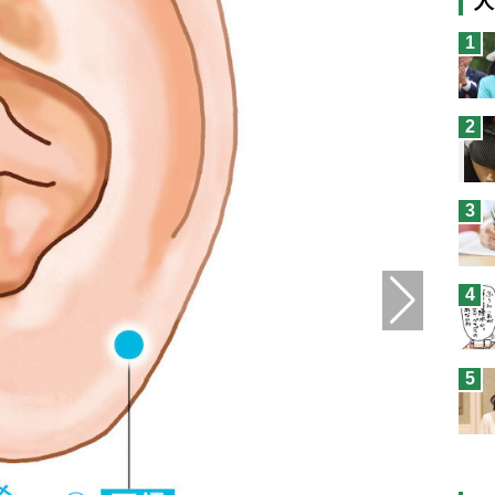
人
猫
1
息
兄
2
予
3
4
5