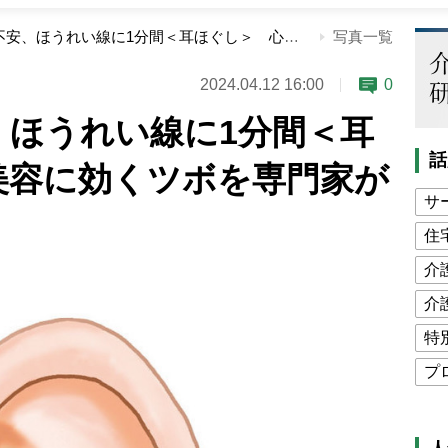
イライラや不安、ほうれい線に1分間＜耳ほぐし＞ 心と美容に効くツボを専門家が解説
写真一覧
2024.04.12 16:00
0
、ほうれい線に1分間＜耳
話
美容に効くツボを専門家が
サ
住
介
介
特
プ
公
高