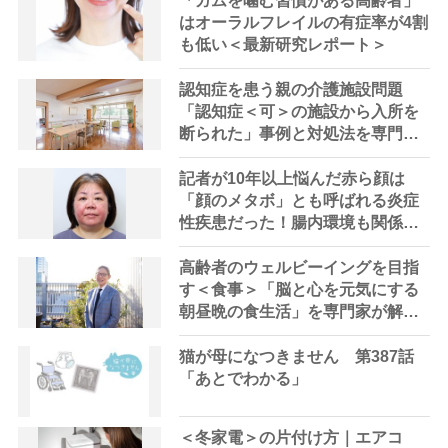
「ガムを噛む習慣がある高齢者」
はオーラルフレイルの有症率が4割
も低い＜最新研究レポート＞
認知症を患う親の介護施設問題
「認知症＜可＞の施設から入所を
断られた」事例と対処法を専門家
が解説
記者が10年以上悩んだ赤ら顔は
「顔のメタボ」とも呼ばれる炎症
性疾患だった！腸内環境も関係す
るという原因、症状と治療・対処
法を皮膚科医が解説
高齢者のウェルビーイングを目指
す＜食事＞「脳と心を元気にする
朝昼晩の食生活」を専門家が解説
｜介護付有料老人ホーム「ウイー
ザス九段」
猫が母になつきません 第387話
「あとでわかる」
＜冬家電＞の片付け方｜エアコ