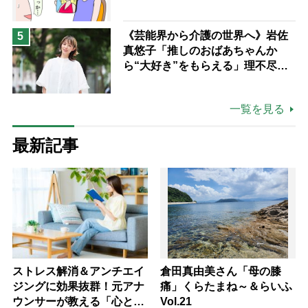
《芸能界から介護の世界へ》岩佐
5
真悠子「推しのおばあちゃんか
ら“大好き”をもらえる」理不尽さ
も吹き飛ぶ“やりがい”、介護の現
場は「愛おしい」
一覧を見る
最新記事
ストレス解消＆アンチエイ
倉田真由美さん「母の膝
ジングに効果抜群！元アナ
痛」くらたまね～＆らいふ
ウンサーが教える「心と体
Vol.21