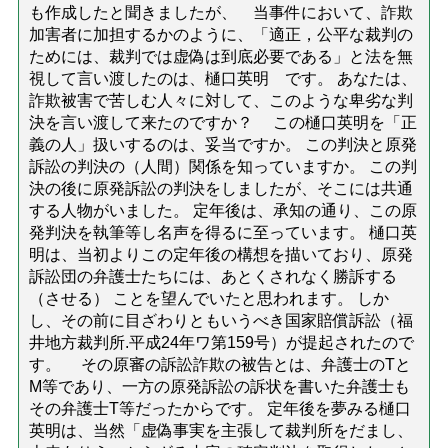
も作成したと聞きましたが、 当事件において、詐欺
加害者に加担するかのように、「適正，公平な裁判の
ためには、裁判では虚偽は到底必要である」と法を無
視して言い渡したのは、樋口英明 です。 あなたは、
詐欺被害で苦しむ人々に対して、このような卑劣な判
決を言い渡して来たのですか？ この樋口英明を「正
義の人」扱いするのは、妥当ですか。 この判決と原発
訴訟の判決の（人間）関係を知っていますか。 この判
決の後に原発訴訟の判決をしましたが、そこには共通
する人物がいました。 定年後は、承知の通り、この原
発判決を執筆等し名声を得るに至っています。 樋口英
明は、当初よりこの定年後の構想を描いており、原発
訴訟団の弁護士たちには、あとくされなく勝訴する
（させる） ことを望んでいたと思われます。 しか
し、その前に目ざわりともいうべき国家賠償訴訟（福
井地方裁判所.平成24年ワ第159号）が提起されたので
す。 その原審の訴訟詐欺の被告とは、弁護士のTと
M等であり、一方の原発訴訟の訴状を書いた弁護士も
その弁護士T等だったからです。 定年後を夢みる樋口
英明は、当然「虚偽事実を主張して裁判所をだまし、