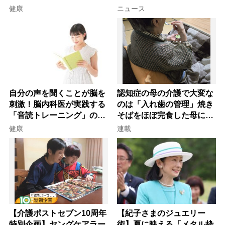
を元気にする音読の習慣」
健康
ニュース
自分の声を聞くことが脳を
認知症の母の介護で大変な
刺激！脳内科医が実践する
のは「入れ歯の管理」焼き
「音読トレーニング」の極
そばをほぼ完食した母に息
意
子が血の気が引いた理由
健康
連載
【介護ポストセブン10周年
【紀子さまのジュエリー
特別企画】ヤングケアラー
術】夏に映える「メタル枠