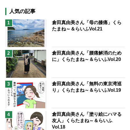
猫が母になつきません
人気の記事
息子の遠距離介護サバイバル術
倉田真由美さん「母の膝痛」くら
1
たまね～＆らいふVol.21
兄がボケました
便利なサービス
予防法
倉田真由美さん「腰痛解消のため
2
に」くらたまね～＆らいふVol.20
倉田真由美さん「無料の東京湾巡
3
り」くらたまね～＆らいふVol.19
倉田真由美さん「塗り絵にハマる
4
友人」くらたまね～＆らいふ
Vol.18