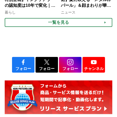
の認知度は10年で変化｜流
パール」＆顔まわりが華や
行語大賞にノミネート、法
ぐ「揺れる一粒」の使い分
暮らし
ニュース
律にも明記されたが果たし
け方
一覧を見る
て現在は？
フォロー
フォロー
フォロー
チャンネル