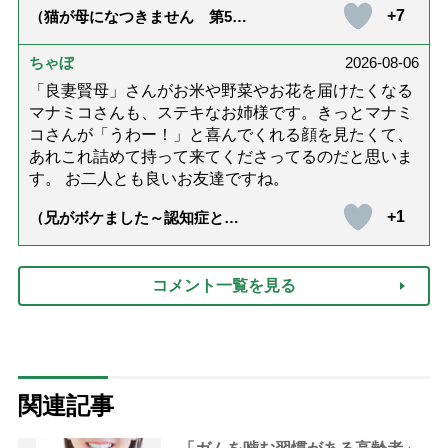
+7
（猫が母になつきません 第500
話「ありがとう」【最終話】）
ちゃぼ
2026-08-06
「良妻賢母」さんがお米や野菜やお花を届けたくなる
マナミコさんも、ステキなお姉様です。きっとマナミ
コさんが「うわー！」と喜んでくれる顔を見たくて、
あれこれ詰めて持って来てくださってるのだと思いま
す。 お二人とも良いお友達ですね。
+1
（兄がボケました～認知症と介
護と老後と「第84回『特別送
達』が届きました」）
コメント一覧を見る
関連記事