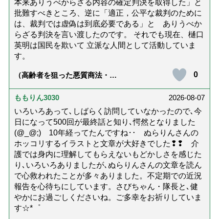
本来ありうべからざる内容の確定判決を取得した」と
批難すべきところ、逆に「適正，公平な裁判のために
は、裁判では虚偽は到底必要である」と ありうべか
らざる判決を言い渡したのです。 それでも現在、樋口
英明は国民を欺いて 立派な人間として活動していま
す。
0
（高齢者を狙った悪質商法・訪
問詐欺の種類と実例9選｜騙され
ないための4つの対策「騙されや
すい人の特徴は？」【社会福祉
ももりん3030
2026-08-07
士解説】）
いろいろあって､しばらく訪問していなかったので､今
日になって500回が最終話と知り､愕然となりました
(@_@;) 10年経ってたんですね･･ ぬらりんさんの
ホッコリするイラストと文章が大好きでした❢❢ 介
護では身内に理解してもらえないもどかしさを感じた
り､いろいろありましたが､ぬらりんさんの文章を読ん
で心救われたことが多々ありました。不定期での近況
報告を心待ちにしています。さびちゃん・隊長と､健
やかにお過ごしくださいね。ご多幸をお祈りしていま
す☆*゜