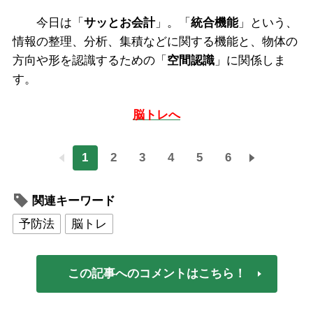
今日は「
サッとお会計
」。「
統合機能
」という、
情報の整理、分析、集積などに関する機能と、物体の
方向や形を認識するための「
空間認識
」に関係しま
す。
脳トレへ
1
2
3
4
5
6
関連キーワード
予防法
脳トレ
この記事へのコメントはこちら！