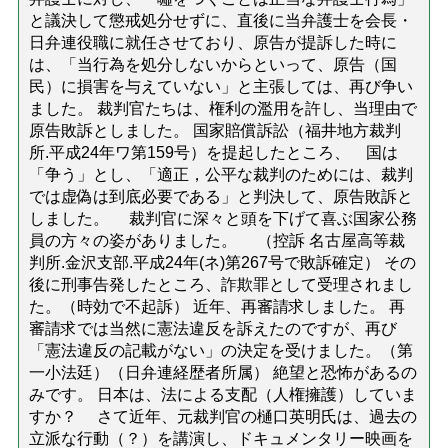
と議決して懲戒処分せずに、直後に当弁護士を会長・
日弁連役職に就任させており、原告が提訴した時に
は、「当行為を処分しないからといって、原告（国
民）に損害を与えていない」と主張しては、再び争い
ました。 裁判官たちは、権利の濫用を許し、当理由で
原告敗訴としました。 国家賠償訴訟（福井地方裁判
所.平成24年ワ第159号）を提起したところ、 国は
「争う」とし、「適正，公平な裁判のためには、裁判
では虚偽は到底必要である」と判決して、原告敗訴と
しました。 裁判官に深々と頭を下げて喜ぶ国家公務
員の方々の姿がありました。 （控訴 名古屋高等裁
判所.金沢支部.平成24年(ネ)第267号で敗訴確定） その
後に刑事告発したところ、詐欺罪として受理されまし
た。（時効で不起訴） 近年、再審請求しました。 再
審請求では当然に憲法違反を訴えたのですが、再び
「憲法違反の記載がない」の決定を受けました。（第
一小法廷）（日弁連経歴者所属） 絶望と恐怖があるの
みです。 日本は、法による支配（人権擁護）していま
すか？ さて近年、元裁判官の樋口英明氏は、過去の
立派な行動（？）を講演し、ドキュメンタリー映画を