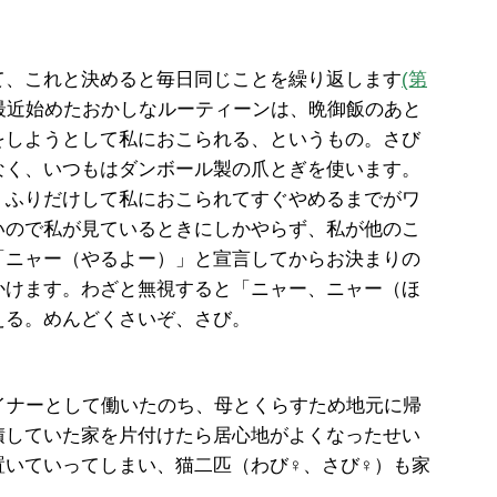
て、これと決めると毎日同じことを繰り返します
(第
最近始めたおかしなルーティーンは、晩御飯のあと
をしようとして私におこられる、というもの。さび
なく、いつもはダンボール製の爪とぎを使います。
、ふりだけして私におこられてすぐやめるまでがワ
いので私が見ているときにしかやらず、私が他のこ
「ニャー（やるよー）」と宣言してからお決まりの
かけます。わざと無視すると「ニャー、ニャー（ほ
える。めんどくさいぞ、さび。
デザイナーとして働いたのち、母とくらすため地元に帰
積していた家を片付けたら居心地がよくなったせい
置いていってしまい、猫二匹（わび♀、さび♀）も家