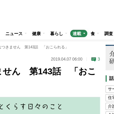
ニュース
健康
暮らし
連載
食
調査
なつきません 第143話 「おこられる」
2019.04.07 06:00
3
せん 第143話 「おこ
話
サ
住
介