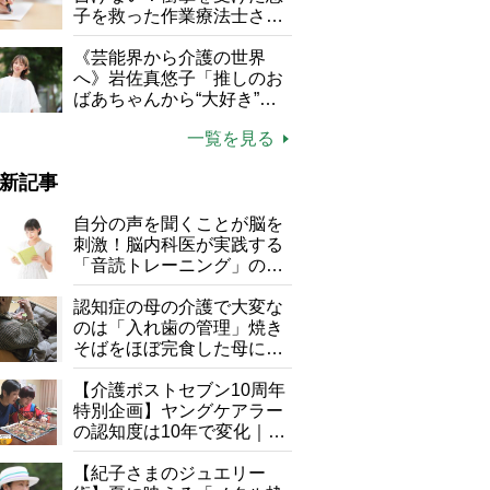
る」
子を救った作業療法士さん
の言葉
《芸能界から介護の世界
へ》岩佐真悠子「推しのお
ばあちゃんから“大好き”を
もらえる」理不尽さも吹き
一覧を見る
飛ぶ“やりがい”、介護の現
場は「愛おしい」
新記事
自分の声を聞くことが脳を
刺激！脳内科医が実践する
「音読トレーニング」の極
意
認知症の母の介護で大変な
のは「入れ歯の管理」焼き
そばをほぼ完食した母に息
子が血の気が引いた理由
【介護ポストセブン10周年
特別企画】ヤングケアラー
の認知度は10年で変化｜流
行語大賞にノミネート、法
律にも明記されたが果たし
【紀子さまのジュエリー