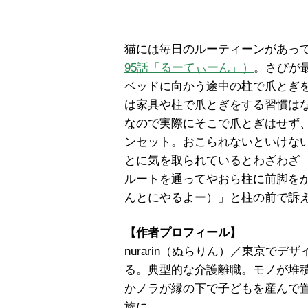
猫には毎日のルーティーンがあっ
95話「るーてぃーん」）
。さびが
ベッドに向かう途中の柱で爪とぎ
は家具や柱で爪とぎをする習慣は
なので実際にそこで爪とぎはせず
ンセット。おこられないといけな
とに気を取られているとわざわざ
ルートを通ってやおら柱に前脚を
んとにやるよー）」と柱の前で訴
【作者プロフィール】
nurarin（ぬらりん）／東京で
る。典型的な介護離職。モノが堆
かノラが縁の下で子どもを産んで
族に。