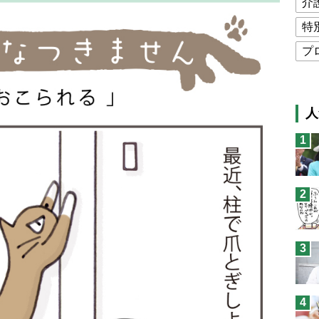
介
特
プ
公
高
人
猫
1
息
兄
2
予
3
4