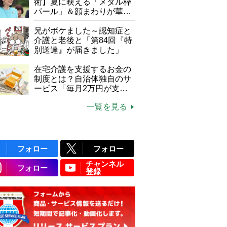
て現在は？
術】夏に映える「メタル枠
パール」＆顔まわりが華や
ぐ「揺れる一粒」の使い分
け方
兄がボケました～認知症と
介護と老後と「第84回『特
別送達』が届きました」
在宅介護を支援するお金の
制度とは？自治体独自のサ
ービス「毎月2万円が支給
される」ケースも【FP解
一覧を見る
説】
フォロー
フォロー
チャンネル
フォロー
登録