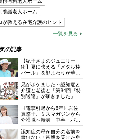
護付有料老人ホーム
別養護老人ホーム
ロが教える在宅介護のヒント
的介護保険制度
介護食
一覧を見る
木ブー
ケアマネジャー
気の記事
が母になつきません
【紀子さまのジュエリー
子の遠距離介護サバイバル術
術】夏に映える「メタル枠
パール」＆顔まわりが華や
がボケました
便利なサービス
ぐ「揺れる一粒」の使い分
け方
兄がボケました～認知症と
防法
介護と老後と「第84回『特
別送達』が届きました」
《電撃引退から6年》岩佐
真悠子、ミスマガジンから
介護職へ転身 中卒・バイ
ト経験ゼロの彼女が見つけ
た“居場所”「社会の役に立
認知症の母が自分の名前を
ちながら自分らしくいられ
書けない！衝撃を受けた息