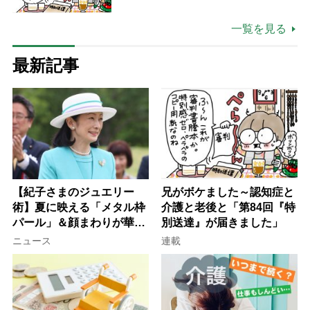
一覧を見る
最新記事
【紀子さまのジュエリー
兄がボケました～認知症と
術】夏に映える「メタル枠
介護と老後と「第84回『特
パール」＆顔まわりが華や
別送達』が届きました」
ぐ「揺れる一粒」の使い分
ニュース
連載
け方