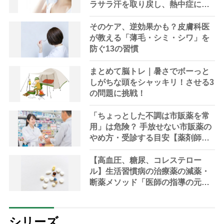
ラサラ汗を取り戻し、熱中症に負
けない体へ
そのケア、逆効果かも？皮膚科医
が教える「薄毛・シミ・シワ」を
防ぐ13の習慣
まとめて脳トレ｜暑さでボーっと
しがちな頭をシャッキリ！させる3
の問題に挑戦！
「ちょっとした不調は市販薬を常
用」は危険？ 手放せない市販薬の
やめ方・受診する目安【薬剤師解
説】
【高血圧、糖尿、コレステロー
ル】生活習慣病の治療薬の減薬・
断薬メソッド「医師の指導の元、
段階的に」【医師解説】
シリーズ