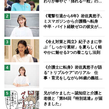
わりが華やぐ「揺れる一粒」の使
予防法
い分け方
《電撃引退から6年》岩佐真悠子、
2
ミスマガジンから介護職へ転身
中卒・バイト経験ゼロの彼女が見
つけた“居場所”「社会の役に立ち
ながら自分らしくいられる」
《冷え対策と両立》紀子さまに学
3
ぶ「しっかり素材」を夏らしく軽
やかに魅せる3つの着こなし法則
《介護士に転身》岩佐真悠子が語
4
る“トリプルケア”のリアル 仕
事・育児をしながら96歳の義祖母
と同居して介護 プロだから言え
る「家での介護は“雑”でも気にし
兄がボケました～認知症と介護と
5
ない」
老後と「第84回『特別送達』が届
きました」