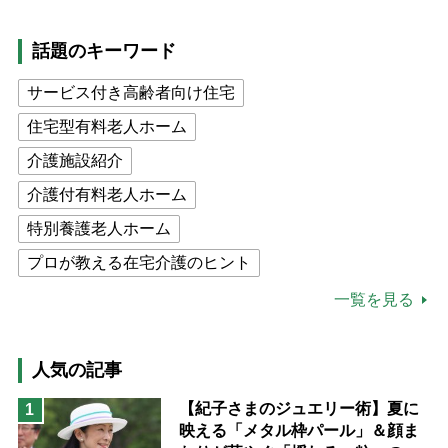
話題のキーワード
サービス付き高齢者向け住宅
住宅型有料老人ホーム
介護施設紹介
介護付有料老人ホーム
特別養護老人ホーム
プロが教える在宅介護のヒント
公的介護保険制度
介護食
一覧を見る
高木ブー
ケアマネジャー
猫が母になつきません
人気の記事
息子の遠距離介護サバイバル術
【紀子さまのジュエリー術】夏に
1
映える「メタル枠パール」＆顔ま
兄がボケました
便利なサービス