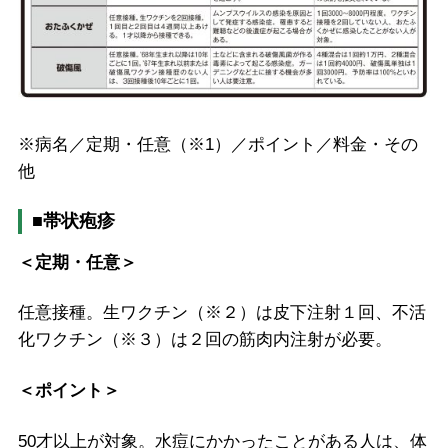
※病名／定期・任意（※1）／ポイント／料金・その
他
■帯状疱疹
＜定期・任意＞
任意接種。生ワクチン（※２）は皮下注射１回、不活
化ワクチン（※３）は２回の筋肉内注射が必要。
＜ポイント＞
50才以上が対象。水痘にかかったことがある人は、体