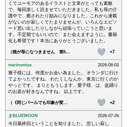
くてユーモアのあるイラストと文章がとっても素敵
で、毎回楽しく読ませていただきました。私も母の介
護中で、癒されたり励みになりました。これから連載
がないのが寂しくてたまりませんが、いろんなエピソ
ード思い出したりしながら頑張っていこうと思いま
す。不定期でもいいので、また会えますように。書籍
化も希望です！本当にありがとうございました。
+7
（猫が母になつきません 第500
話「ありがとう」【最終話】）
marinomiya
2026-08-03
雅子様には、何度かお会い為ました。 オランダに行け
てよかったですね。 わたくしなんか、東京に行くのが
やっとです。 まりともうします。愛子様、は、盆踊り
のお姿が好きなんですね。 以上です。
+2
（《同じパールでも印象が変
化》皇后雅子さまに学ぶ「大人
の夏ネックレス」上品＆涼しげ
に見せる4つの法則）
まBLUEMOON
2026-07-26
今日最終回ということを知りました。 悲しい寂し