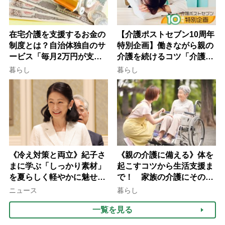
在宅介護を支援するお金の
【介護ポストセブン10周年
制度とは？自治体独自のサ
特別企画】働きながら親の
ービス「毎月2万円が支給
介護を続けるコツ「介護は
される」ケースも【FP解
10年以上続くことも…3つ
暮らし
暮らし
説】
のフェーズに分けて考えて
みよう」【社会福祉士解
説】
《冷え対策と両立》紀子さ
《親の介護に備える》体を
まに学ぶ「しっかり素材」
起こすコツから生活支援ま
を夏らしく軽やかに魅せる
で！ 家族の介護にそのま
3つの着こなし法則
ま活かせる2つの資格
ニュース
暮らし
一覧を見る