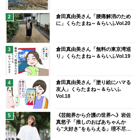
兄がボケました
便利なサービス
予防法
倉田真由美さん「腰痛解消のため
2
に」くらたまね～＆らいふVol.20
倉田真由美さん「無料の東京湾巡
3
り」くらたまね～＆らいふVol.19
倉田真由美さん「塗り絵にハマる
4
友人」くらたまね～＆らいふ
Vol.18
《芸能界から介護の世界へ》岩佐
5
真悠子「推しのおばあちゃんか
ら“大好き”をもらえる」理不尽さ
も吹き飛ぶ“やりがい”、介護の現