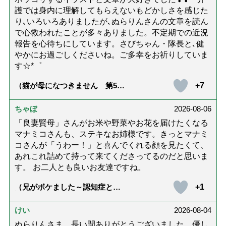
護では身内に理解してもらえないもどかしさを感じた
り､いろいろありましたが､ぬらりんさんの文章を読ん
で心救われたことが多々ありました。不定期での近況
報告を心待ちにしています。さびちゃん・隊長と､健
やかにお過ごしくださいね。ご多幸をお祈りしていま
す☆*゜
+7
（猫が母になつきません 第500
話「ありがとう」【最終話】）
ちゃぼ
2026-08-06
「良妻賢母」さんがお米や野菜やお花を届けたくなる
マナミコさんも、ステキなお姉様です。きっとマナミ
コさんが「うわー！」と喜んでくれる顔を見たくて、
あれこれ詰めて持って来てくださってるのだと思いま
す。 お二人とも良いお友達ですね。
+1
（兄がボケました～認知症と介
護と老後と「第84回『特別送
達』が届きました」）
けい
2026-08-04
ぬらりんさま、長い間ありがとうございました。優し