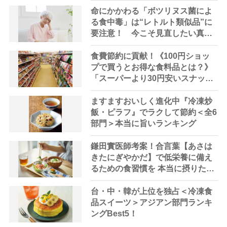
マーケティング研究所 by 介護ポ
命にかかわる「ボツリヌス菌によ
ストセブン
る食中毒」は“レトルト類似品”に
要注意！ 今こそ見直したい真空
パックや瓶詰め食品の保存・調理
法
食費節約に貢献！《100円ショッ
プで買うとお得な食料品とは？》
「スーパーより30円安いスナック
菓子も」【節約アドバイザー指
南】
ますますおいしく進化中『冷凍炒
飯・ピラフ』でラクして節約＜全6
部門＞本当に旨いランキング
鎌田實医師考案！合言葉【あさは
きたにぎやかだ】で低栄養に備え
るための食習慣を 本当に摂りたい
食品を紹介
台・中・韓が上位を独占＜冷凍食
品スイーツ＞アジアン部門ランキ
ングBest5！