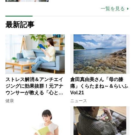
場は「愛おしい」
一覧を見る
最新記事
ストレス解消＆アンチエイ
倉田真由美さん「母の膝
ジングに効果抜群！元アナ
痛」くらたまね～＆らいふ
ウンサーが教える「心と体
Vol.21
を元気にする音読の習慣」
健康
ニュース