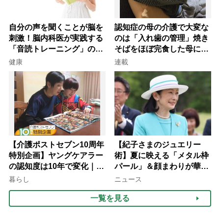
自分の声を聞くことが脳を
認知症の母の介護で大変な
刺激！脳内科医が実践する
のは「入れ歯の管理」焼き
「音読トレーニング」の極
そばをほぼ完食した母に息
意
子が血の気が引いた理由
健康
連載
【介護ポストセブン10周年
【紀子さまのジュエリー
特別企画】ヤングケアラー
術】夏に映える「メタル枠
の認知度は10年で変化｜流
パール」＆顔まわりが華や
行語大賞にノミネート、法
ぐ「揺れる一粒」の使い分
暮らし
ニュース
律にも明記されたが果たし
け方
一覧を見る
て現在は？