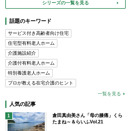
シリーズの一覧を見る
話題のキーワード
サービス付き高齢者向け住宅
住宅型有料老人ホーム
介護施設紹介
介護付有料老人ホーム
特別養護老人ホーム
プロが教える在宅介護のヒント
公的介護保険制度
介護食
一覧を見る
高木ブー
ケアマネジャー
人気の記事
猫が母になつきません
倉田真由美さん「母の膝痛」くら
1
たまね～＆らいふVol.21
息子の遠距離介護サバイバル術