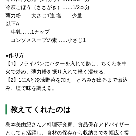
冷凍ごぼう（ささがき）……1/2本分
薄力粉……大さじ1強 塩……少量
以下A
牛乳……1カップ
コンソメスープの素……小さじ1
●作り方
【1】フライパンにバターを入れて熱し、ちくわを中
火で炒め、薄力粉を振り入れて軽く混ぜる。
【2】1にAと冷凍野菜を加え、とろみが出るまで煮込
み、塩で味を調える。
教えてくれたのは
島本美由紀さん／料理研究家。食品保存アドバイザー
としても活躍し、食材の保存から収納までを幅広く提