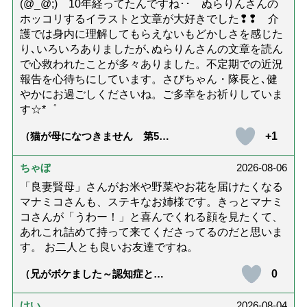
(@_@;) 10年経ってたんですね･･ ぬらりんさんの
ホッコリするイラストと文章が大好きでした❢❢ 介
護では身内に理解してもらえないもどかしさを感じた
り､いろいろありましたが､ぬらりんさんの文章を読ん
で心救われたことが多々ありました。不定期での近況
報告を心待ちにしています。さびちゃん・隊長と､健
やかにお過ごしくださいね。ご多幸をお祈りしていま
す☆*゜
+1
（猫が母になつきません 第500
話「ありがとう」【最終話】）
ちゃぼ
2026-08-06
「良妻賢母」さんがお米や野菜やお花を届けたくなる
マナミコさんも、ステキなお姉様です。きっとマナミ
コさんが「うわー！」と喜んでくれる顔を見たくて、
あれこれ詰めて持って来てくださってるのだと思いま
す。 お二人とも良いお友達ですね。
0
（兄がボケました～認知症と介
護と老後と「第84回『特別送
達』が届きました」）
けい
2026-08-04