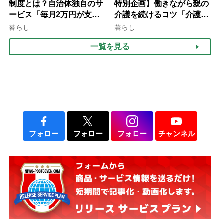
制度とは？自治体独自のサ
特別企画】働きながら親の
ービス「毎月2万円が支給
介護を続けるコツ「介護は
される」ケースも【FP解
10年以上続くことも…3つ
暮らし
暮らし
説】
のフェーズに分けて考えて
一覧を見る
みよう」【社会福祉士解
説】
フォロー
フォロー
フォロー
チャンネル