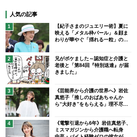
高木ブー
ケアマネジャー
猫が母になつきません
人気の記事
息子の遠距離介護サバイバル術
【紀子さまのジュエリー術】夏に
1
映える「メタル枠パール」＆顔ま
兄がボケました
便利なサービス
わりが華やぐ「揺れる一粒」の使
予防法
い分け方
兄がボケました～認知症と介護と
2
老後と「第84回『特別送達』が届
きました」
《芸能界から介護の世界へ》岩佐
3
真悠子「推しのおばあちゃんか
ら“大好き”をもらえる」理不尽さ
も吹き飛ぶ“やりがい”、介護の現
場は「愛おしい」
《電撃引退から6年》岩佐真悠子、
4
ミスマガジンから介護職へ転身
中卒・バイト経験ゼロの彼女が見