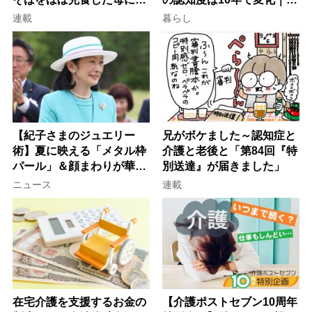
子が血の気が引いた理由
行語大賞にノミネート、法
連載
暮らし
律にも明記されたが果たし
て現在は？
【紀子さまのジュエリー
兄がボケました～認知症と
術】夏に映える「メタル枠
介護と老後と「第84回『特
パール」＆顔まわりが華や
別送達』が届きました」
ぐ「揺れる一粒」の使い分
ニュース
連載
け方
在宅介護を支援するお金の
【介護ポストセブン10周年