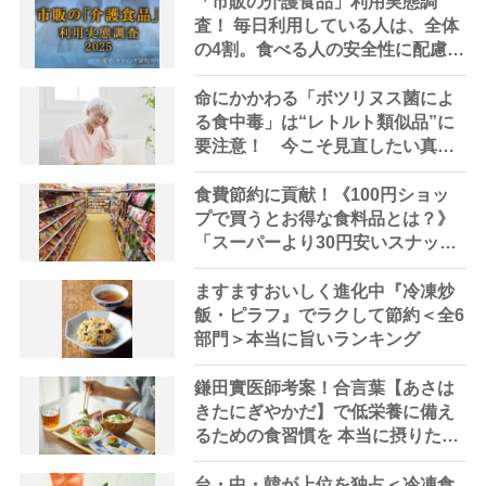
「市販の介護食品」利用実態調
査！ 毎日利用している人は、全体
の4割。食べる人の安全性に配慮し
て商品選びをしている傾向｜介護
マーケティング研究所 by 介護ポ
命にかかわる「ボツリヌス菌によ
ストセブン
る食中毒」は“レトルト類似品”に
要注意！ 今こそ見直したい真空
パックや瓶詰め食品の保存・調理
法
食費節約に貢献！《100円ショッ
プで買うとお得な食料品とは？》
「スーパーより30円安いスナック
菓子も」【節約アドバイザー指
南】
ますますおいしく進化中『冷凍炒
飯・ピラフ』でラクして節約＜全6
部門＞本当に旨いランキング
鎌田實医師考案！合言葉【あさは
きたにぎやかだ】で低栄養に備え
るための食習慣を 本当に摂りたい
食品を紹介
台・中・韓が上位を独占＜冷凍食