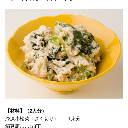
【材料】（2人分）
冷凍小松菜（ざく切り）……1束分
絹豆腐……1/3丁