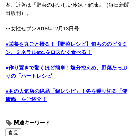
案。近著は『野菜のおいしい冷凍・解凍』（毎日新聞
出版刊）。
※女性セブン2018年12月13日号
●栄養を丸ごと摂る！【野菜レシピ】旬もののビタミ
ン、ミネラルetc.をロスなく食べる！
●作り置きで驚くほど簡単！塩分控えめ、野菜たっぷ
りの「ハートレシピ」
●あの人気店の絶品「鍋レシピ」！冬を乗り切る「健
康鍋」をご紹介！
関連キーワード
食品