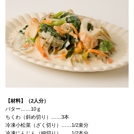
【材料】（2人分）
バター……10ｇ
ちくわ（斜め切り）……3本
冷凍小松菜（ざく切り）……1/2束分
冷凍にんじん（細切り）……1/2本分