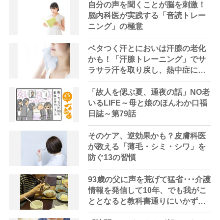
自分の声を聞くことが脳を刺激！
脳内科医が実践する「音読トレー
ニング」の極意
ベタつく汗とにおいは汗腺の老化
かも！「汗腺トレーニング」でサ
ラサラ汗を取り戻し、熱中症に負
けない体へ
「故人を偲ぶ夏、通夜の話」NO老
いるLIFE～母と娘のほんわか口福
日誌～第79話
そのケア、逆効果かも？皮膚科医
が教える「薄毛・シミ・シワ」を
防ぐ13の習慣
93歳の父に声を荒げて猛省･･･介護
情報を発信して10年、でも我がこ
ととなると教科書通りにいかずに
ため息「感情と理性の狭間で右往