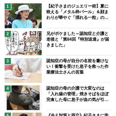
猫が母になつきません
【紀子さまのジュエリー術】夏に
1
映える「メタル枠パール」＆顔ま
息子の遠距離介護サバイバル術
わりが華やぐ「揺れる一粒」の使
兄がボケました
便利なサービス
い分け方
予防法
兄がボケました～認知症と介護と
2
老後と「第84回『特別送達』が届
きました」
認知症の母が自分の名前を書けな
3
い！衝撃を受けた息子を救った作
業療法士さんの言葉
認知症の母の介護で大変なのは
4
「入れ歯の管理」焼きそばをほぼ
完食した母に息子が血の気が引い
た理由
《冷え対策と両立》紀子さまに学
5