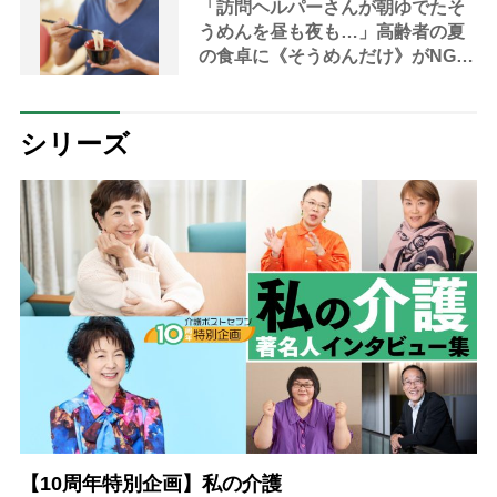
左往する現実」
「訪問ヘルパーさんが朝ゆでたそ
うめんを昼も夜も…」高齢者の夏
の食卓に《そうめんだけ》がNGな
理由とは？【管理栄養士が解説】
シリーズ
【10周年特別企画】私の介護