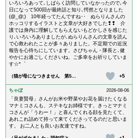
いろいろあって､しばらく訪問していなかったので､今
日になって500回が最終話と知り､愕然となりました
(@_@;) 10年経ってたんですね･･ ぬらりんさんの
ホッコリするイラストと文章が大好きでした❢❢ 介
護では身内に理解してもらえないもどかしさを感じた
り､いろいろありましたが､ぬらりんさんの文章を読ん
で心救われたことが多々ありました。不定期での近況
報告を心待ちにしています。さびちゃん・隊長と､健
やかにお過ごしくださいね。ご多幸をお祈りしていま
す☆*゜
+5
（猫が母になつきません 第500
話「ありがとう」【最終話】）
ちゃぼ
2026-08-06
「良妻賢母」さんがお米や野菜やお花を届けたくなる
マナミコさんも、ステキなお姉様です。きっとマナミ
コさんが「うわー！」と喜んでくれる顔を見たくて、
あれこれ詰めて持って来てくださってるのだと思いま
す。 お二人とも良いお友達ですね。
+1
（兄がボケました～認知症と介