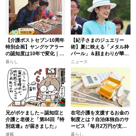
【介護ポストセブン10周年
【紀子さまのジュエリー
特別企画】ヤングケアラー
術】夏に映える「メタル枠
の認知度は10年で変化｜流
パール」＆顔まわりが華や
行語大賞にノミネート、法
ぐ「揺れる一粒」の使い分
暮らし
ニュース
律にも明記されたが果たし
け方
て現在は？
兄がボケました～認知症と
在宅介護を支援するお金の
介護と老後と「第84回『特
制度とは？自治体独自のサ
別送達』が届きました」
ービス「毎月2万円が支給
される」ケースも【FP解
連載
暮らし