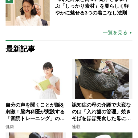
ぶ「しっかり素材」を夏らしく軽
やかに魅せる3つの着こなし法則
一覧を見る
最新記事
自分の声を聞くことが脳を
認知症の母の介護で大変な
刺激！脳内科医が実践する
のは「入れ歯の管理」焼き
「音読トレーニング」の極
そばをほぼ完食した母に息
意
子が血の気が引いた理由
健康
連載