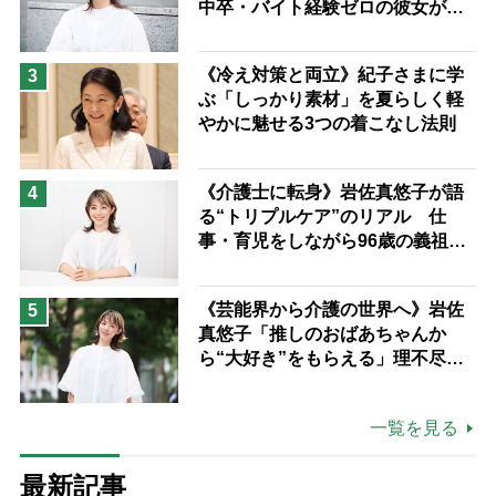
中卒・バイト経験ゼロの彼女が見
つけた“居場所”「社会の役に立ち
ながら自分らしくいられる」
《冷え対策と両立》紀子さまに学
3
ぶ「しっかり素材」を夏らしく軽
やかに魅せる3つの着こなし法則
《介護士に転身》岩佐真悠子が語
4
る“トリプルケア”のリアル 仕
事・育児をしながら96歳の義祖母
と同居して介護 プロだから言え
る「家での介護は“雑”でも気にし
《芸能界から介護の世界へ》岩佐
5
ない」
真悠子「推しのおばあちゃんか
ら“大好き”をもらえる」理不尽さ
も吹き飛ぶ“やりがい”、介護の現
場は「愛おしい」
一覧を見る
最新記事