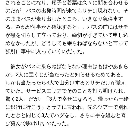
されることになり、翔子と若葉は久々に顔を合わせる
のだが、バスの出発時間が来てもサチは現れない。そ
のままバスが走り出したところ、いきなり急停車す
る。みねが何事かと確認すると、、バスの前にはサチ
が息を切らして立っており、締切がすぎていて申し込
めなかったが、どうしても乗らねばならないと言って
強引に車中に入っていくのだった。
彼女がバスに乗らねばならない理由はもはやあきら
か。2人に宝くじが当たったと知らせるためである。
しかも当たったら3人で山分けするとサチだけが覚え
ていた。サービスエリアでそのことを打ち明けられ、
驚く2人。だが、「3人で幸せになろう。帰ったら一緒
に銀行に行こう」とサチに言われ、先のツアーで別れ
たときと同じく3人でハグをし、さらに手を組むと喜
び勇んで駆け出すのだった。