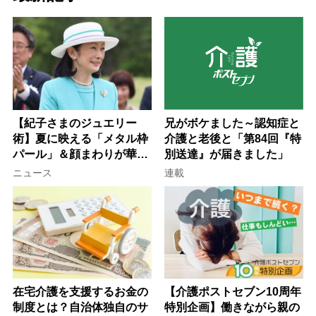
【紀子さまのジュエリー
兄がボケました～認知症と
術】夏に映える「メタル枠
介護と老後と「第84回『特
パール」＆顔まわりが華や
別送達』が届きました」
ぐ「揺れる一粒」の使い分
ニュース
連載
け方
在宅介護を支援するお金の
【介護ポストセブン10周年
制度とは？自治体独自のサ
特別企画】働きながら親の