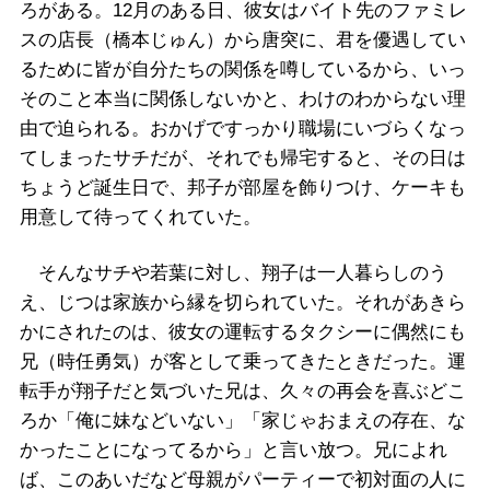
ろがある。12月のある日、彼女はバイト先のファミレ
スの店長（橋本じゅん）から唐突に、君を優遇してい
るために皆が自分たちの関係を噂しているから、いっ
そのこと本当に関係しないかと、わけのわからない理
由で迫られる。おかげですっかり職場にいづらくなっ
てしまったサチだが、それでも帰宅すると、その日は
ちょうど誕生日で、邦子が部屋を飾りつけ、ケーキも
用意して待ってくれていた。
そんなサチや若葉に対し、翔子は一人暮らしのう
え、じつは家族から縁を切られていた。それがあきら
かにされたのは、彼女の運転するタクシーに偶然にも
兄（時任勇気）が客として乗ってきたときだった。運
転手が翔子だと気づいた兄は、久々の再会を喜ぶどこ
ろか「俺に妹などいない」「家じゃおまえの存在、な
かったことになってるから」と言い放つ。兄によれ
ば、このあいだなど母親がパーティーで初対面の人に