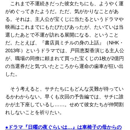
これまで不運続きだった彼女たちにも、ようやく運
がめぐってきたようだ。ただ、気がかりなことがあ
る。それは、主人公が宝くじに当たるというドラマや
映画はこれまでにもたびたびあったが、たいていは当
選したあとで不運が訪れる展開になる、ということ
だ。たとえば、『書店員ミチルの身の上話』（NHK・
2013年）というドラマでは、戸田恵梨香演じる主人公
が、職場の同僚に頼まれて買った宝くじの1枚が2億円
の当選券だと気づいたところから運命の歯車が狂い出
した。
そう考えると、サチたちにもどんな災難が待ってい
るかわからない。早くも次回の予告編では、サチに誰
かが土下座しているし……。せめて彼女たちが仲間割
れしないことを祈りたい。
●ドラマ『日曜の夜ぐらいは…』は車椅子の母からの