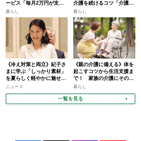
ービス「毎月2万円が支給
介護を続けるコツ「介護は
される」ケースも【FP解
10年以上続くことも…3つ
暮らし
暮らし
説】
のフェーズに分けて考えて
みよう」【社会福祉士解
説】
《冷え対策と両立》紀子さ
《親の介護に備える》体を
まに学ぶ「しっかり素材」
起こすコツから生活支援ま
を夏らしく軽やかに魅せる
で！ 家族の介護にそのま
3つの着こなし法則
ま活かせる2つの資格
ニュース
暮らし
一覧を見る