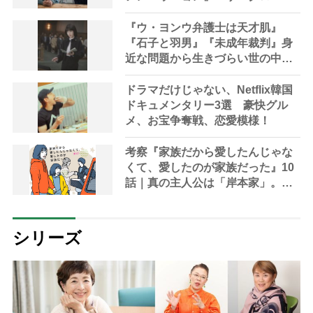
ー』
『ウ・ヨンウ弁護士は天才肌』
『石子と羽男』『未成年裁判』身
近な問題から生きづらい世の中を
問う法廷ドラマ3選
ドラマだけじゃない、Netflix韓国
ドキュメンタリー3選 豪快グル
メ、お宝争奪戦、恋愛模様！
考察『家族だから愛したんじゃな
くて、愛したのが家族だった』10
話｜真の主人公は「岸本家」。演
技派俳優・河合優実の誕生を見届
けた幸せ
シリーズ