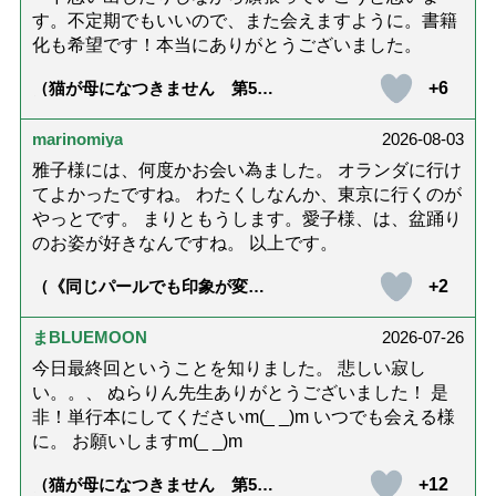
す。不定期でもいいので、また会えますように。書籍
化も希望です！本当にありがとうございました。
+6
（猫が母になつきません 第500
話「ありがとう」【最終話】）
marinomiya
2026-08-03
雅子様には、何度かお会い為ました。 オランダに行け
てよかったですね。 わたくしなんか、東京に行くのが
やっとです。 まりともうします。愛子様、は、盆踊り
のお姿が好きなんですね。 以上です。
+2
（《同じパールでも印象が変
化》皇后雅子さまに学ぶ「大人
の夏ネックレス」上品＆涼しげ
に見せる4つの法則）
まBLUEMOON
2026-07-26
今日最終回ということを知りました。 悲しい寂し
い。。、 ぬらりん先生ありがとうございました！ 是
非！単行本にしてくださいm(_ _)m いつでも会える様
に。 お願いしますm(_ _)m
+12
（猫が母になつきません 第500