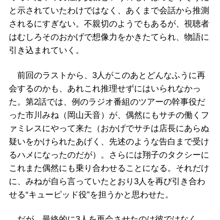
と示されていたわけではなく、あくまで会話から推測
されるにすぎない。不親切のようでもあるが、視聴者
はむしろそのおかげで想像力をかきたてられ、物語に
引き込まれていく。
前回のラストから、3人がこのあとどんなふうに再
会するのかも、あれこれ推理せずにはいられなかっ
た。第2話では、例のラジオ番組のツアーの幹事役だ
った市川みね（岡山天音）が、偶然にもサチの働くフ
ァミレスにやって来た（おかげでサチは店長にあらぬ
疑いをかけられたあげく、先述のような告白まで受け
るハメになったのだが）。さらには翔子のタクシーに
これまた偶然にも乗り合わせることになる。それだけ
に、みねが自ら言っていたとおり3人を再び引き合わ
せる“キューピッド役”を担うかと思わせた。
だが、最終的に3人を再会させたのは彼ではなく、