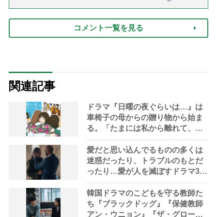
話「ありがとう」【最終話】）
コメント一覧を見る
関連記事
ドラマ『日曜の夜ぐらいは…』は
車椅子の母からの贈り物から始ま
る。「たまには私から離れて、思
いきり笑ったりしてらっしゃい」
愛だと思い込んでるものの多くは
迷惑だったり、トラブルのもとだ
ったり…愛が人を滅ぼすドラマ3選
『Run』『残り火』『カトラ』
韓国ドラマのこどもを守る教師た
ち『ブラックドッグ』『保健教師
アン・ウニョン』『ザ・グローリ