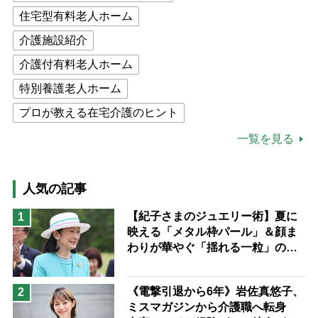
住宅型有料老人ホーム
介護施設紹介
介護付有料老人ホーム
特別養護老人ホーム
プロが教える在宅介護のヒント
公的介護保険制度
介護食
一覧を見る
高木ブー
ケアマネジャー
猫が母になつきません
人気の記事
息子の遠距離介護サバイバル術
【紀子さまのジュエリー術】夏に
1
映える「メタル枠パール」＆顔ま
兄がボケました
便利なサービス
わりが華やぐ「揺れる一粒」の使
予防法
い分け方
《電撃引退から6年》岩佐真悠子、
2
ミスマガジンから介護職へ転身