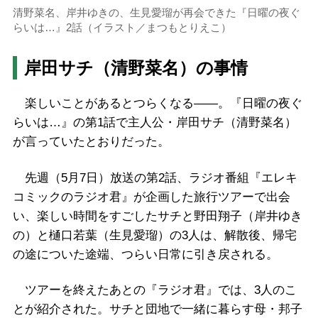
清野菜名、岸井ゆきの、生見愛瑠が再会できた『日曜の夜ぐ
らいは…』2話（イラスト／まつもとりえこ）
岸田サチ（清野菜名）の事情
楽しいことがあるとつらくなる――。『日曜の夜ぐ
らいは…』の第1話で主人公・岸田サチ（清野菜名）
が言っていたとおりだった。
先週（5月7日）放送の第2話、ラジオ番組『エレキ
コミックのラジオ君』が企画した旅行ツアーで出会
い、楽しい時間をすごしたサチと野田翔子（岸井ゆき
の）と樋口若葉（生見愛瑠）の3人は、解散後、帰宅
の途についた途端、つらい日常に引き戻される。
ツアーを終えたあとの『ラジオ君』では、3人のこ
とが紹介された。サチと団地で一緒に暮らす母・邦子