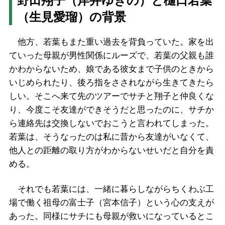
野田翔子（岸井ゆきの）と樋口若葉
（生見愛瑠）の背景
他方、若葉もまた重い過去を背負っていた。家を出
ていった母親が男性関係にルーズで、若葉の父親も誰
かわからないため、娘である彼女まで子供のときから
いじめられたり、後ろ指をさされながら生きてきたら
しい。そこへ来て先のツアーでサチと翔子と仲良くな
り、今度こそ友達ができそうだと思ったのに、サチか
ら連絡先は交換しないでおこうと言われてしまった。
若葉は、そうなったのは私に昔から友達がいなくて、
他人との距離の取り方がわからないせいだと自分を責
める。
それでも若葉には、一緒に暮らしながらちくわぶ工
場で働く祖母の富士子（宮本信子）という心の支えが
あった。同様にサチにも母親が救いになっているとこ