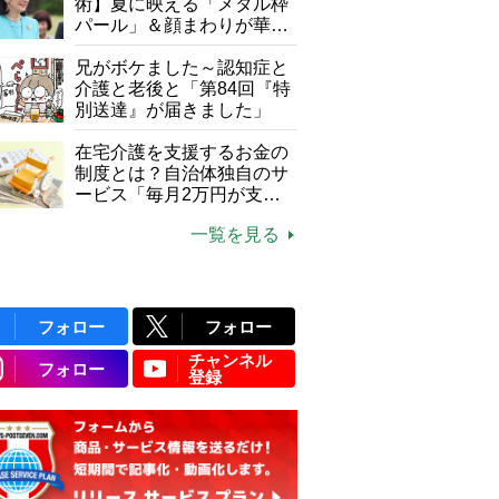
て現在は？
術】夏に映える「メタル枠
パール」＆顔まわりが華や
ぐ「揺れる一粒」の使い分
け方
兄がボケました～認知症と
介護と老後と「第84回『特
別送達』が届きました」
在宅介護を支援するお金の
制度とは？自治体独自のサ
ービス「毎月2万円が支給
される」ケースも【FP解
一覧を見る
説】
フォロー
フォロー
チャンネル
フォロー
登録