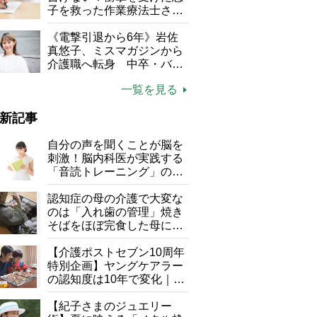
子を救った作業療法士さん
の言葉
《電撃引退から6年》岩佐
真悠子、ミスマガジンから
介護職へ転身 中卒・バイ
ト経験ゼロの彼女が見つけ
一覧を見る
た“居場所”「社会の役に立
ちながら自分らしくいられ
新記事
る」
自分の声を聞くことが脳を
刺激！脳内科医が実践する
「音読トレーニング」の極
意
認知症の母の介護で大変な
のは「入れ歯の管理」焼き
そばをほぼ完食した母に息
子が血の気が引いた理由
【介護ポストセブン10周年
特別企画】ヤングケアラー
の認知度は10年で変化｜流
行語大賞にノミネート、法
律にも明記されたが果たし
【紀子さまのジュエリー