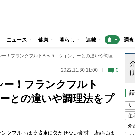
ニュース
健康
暮らし
連載
食
調査
パリッとジューシー！フランクフルトBest5｜ウィンナーとの違いや調理法をプロが解説
2022.11.30 11:00
0
シー！フランクフルト
話
ンナーとの違いや調理法をプ
サ
住
介
ンクフルトは冷蔵庫に欠かせない食材。店頭には