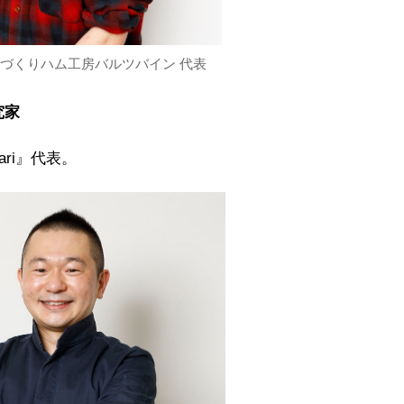
づくりハム工房バルツバイン 代表
究家
ri』代表。