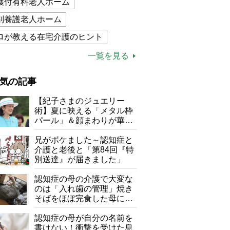
護付有料老人ホーム
別養護老人ホーム
ロが教える在宅介護のヒント
的介護保険制度
介護食
一覧を見る
木ブー
ケアマネジャー
気の記事
が母になつきません
【紀子さまのジュエリー
子の遠距離介護サバイバル術
術】夏に映える「メタル枠
パール」＆顔まわりが華や
がボケました
便利なサービス
ぐ「揺れる一粒」の使い分
け方
兄がボケました～認知症と
防法
介護と老後と「第84回『特
別送達』が届きました」
認知症の母の介護で大変な
のは「入れ歯の管理」焼き
そばをほぼ完食した母に息
子が血の気が引いた理由
認知症の母が自分の名前を
書けない！衝撃を受けた息