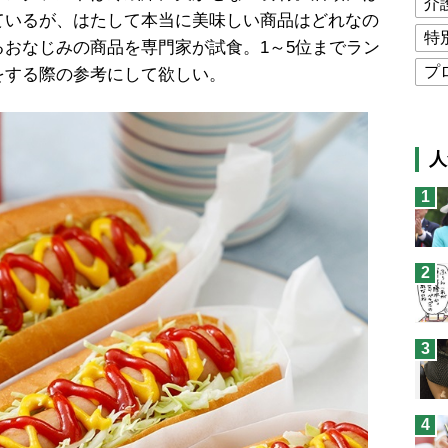
介
ているが、はたして本当に美味しい商品はどれなの
特
おなじみの商品を専門家が試食。1～5位までラン
プ
をする際の参考にして欲しい。
公
高
人
猫
1
息
兄
2
予
3
4