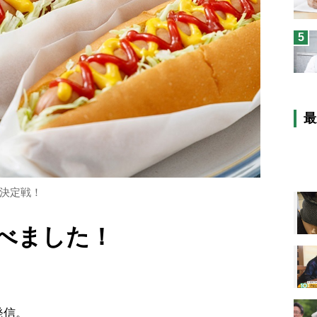
5
最
1決定戦！
べました！
発信。