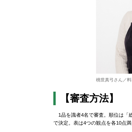
桃世真弓さん／料
【審査方法】
1品を識者4名で審査。順位は「総
で決定。表は4つの観点を各10点