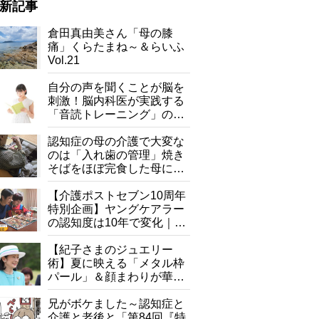
新記事
倉田真由美さん「母の膝
痛」くらたまね～＆らいふ
Vol.21
自分の声を聞くことが脳を
刺激！脳内科医が実践する
「音読トレーニング」の極
意
認知症の母の介護で大変な
のは「入れ歯の管理」焼き
そばをほぼ完食した母に息
子が血の気が引いた理由
【介護ポストセブン10周年
特別企画】ヤングケアラー
の認知度は10年で変化｜流
行語大賞にノミネート、法
律にも明記されたが果たし
【紀子さまのジュエリー
て現在は？
術】夏に映える「メタル枠
パール」＆顔まわりが華や
ぐ「揺れる一粒」の使い分
け方
兄がボケました～認知症と
介護と老後と「第84回『特