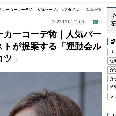
50代からのスニーカーコーデ術｜人気パーソナルスタイリストが提案する「運動会ルックにならないコツ」
写真一覧
2022.10.06 11:00
0
ーカーコーデ術｜人気パー
話
ストが提案する「運動会ル
サ
コツ」
住
介
介
特
プ
公
高