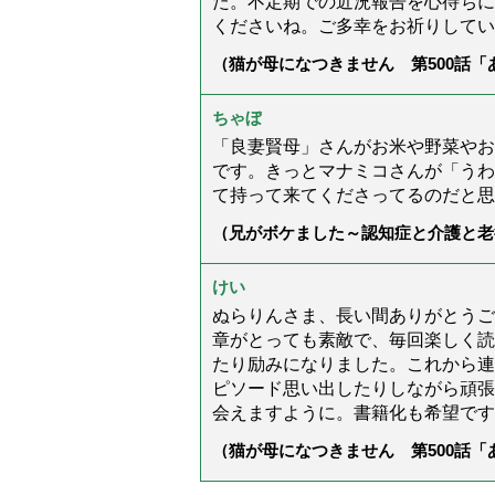
た。不定期での近況報告を心待ちに
くださいね。ご多幸をお祈りしてい
（猫が母になつきません 第500話
ちゃぼ
「良妻賢母」さんがお米や野菜やお
です。きっとマナミコさんが「うわ
て持って来てくださってるのだと思
（兄がボケました～認知症と介護と老
た」）
けい
ぬらりんさま、長い間ありがとうご
章がとっても素敵で、毎回楽しく読
たり励みになりました。これから連
ピソード思い出したりしながら頑張
会えますように。書籍化も希望です
（猫が母になつきません 第500話