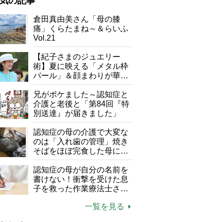
気の記事
が母になつきません
倉田真由美さん「母の膝
痛」くらたまね～＆らいふ
子の遠距離介護サバイバル術
Vol.21
がボケました
便利なサービス
【紀子さまのジュエリー
防法
術】夏に映える「メタル枠
パール」＆顔まわりが華や
ぐ「揺れる一粒」の使い分
け方
兄がボケました～認知症と
介護と老後と「第84回『特
別送達』が届きました」
認知症の母の介護で大変な
のは「入れ歯の管理」焼き
そばをほぼ完食した母に息
子が血の気が引いた理由
認知症の母が自分の名前を
書けない！衝撃を受けた息
子を救った作業療法士さん
の言葉
一覧を見る