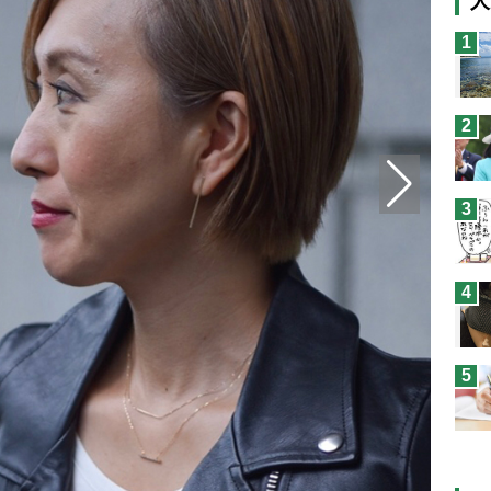
人
猫
1
息
兄
2
予
3
4
5