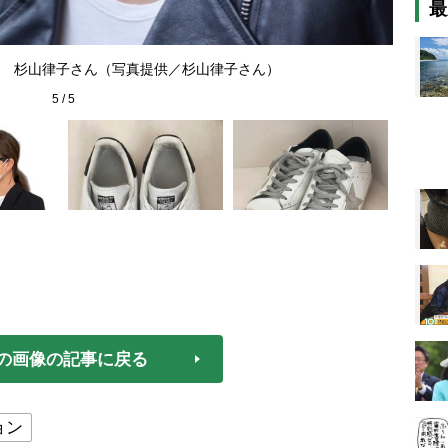
最
 杉山律子さん（写真提供／杉山律子さん）
5
/
5
の画像の記事に戻る
ョン