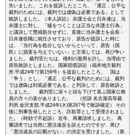
失いました。 これを提訴したところ、「適正，公平な
裁判のためには、裁判では虚偽は必要である」として
敗訴しました。（本人訴訟） 弁護士会と日弁連は、当
弁護士に対し、「噓をつくことは正当な弁護士行為」
と議決して懲戒処分せずに、直後に当弁護士を会長・
日弁連役職に就任させており、原告が提訴した時に
は、「当行為を処分しないからといって、原告（国
民）に損害を与えていない」と主張しては、再び争い
ました。 裁判官たちは、権利の濫用を許し、当理由で
原告敗訴としました。 国家賠償訴訟（福井地方裁判
所.平成24年ワ第159号）を提起したところ、 国は
「争う」とし、「適正，公平な裁判のためには、裁判
では虚偽は到底必要である」と判決して、原告敗訴と
しました。 裁判官に深々と頭を下げて喜ぶ国家公務
員の方々の姿がありました。 （控訴 名古屋高等裁
判所.金沢支部.平成24年(ネ)第267号で敗訴確定） その
後に刑事告発したところ、詐欺罪として受理されまし
た。（時効で不起訴） 近年、再審請求しました。 再
審請求では当然に憲法違反を訴えたのですが、再び
「憲法違反の記載がない」の決定を受けました。（第