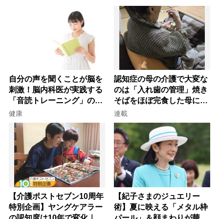
自分の声を聞くことが脳を
認知症の母の介護で大変な
刺激！脳内科医が実践する
のは「入れ歯の管理」焼き
「音読トレーニング」の極
そばをほぼ完食した母に息
意
子が血の気が引いた理由
健康
連載
【介護ポストセブン10周年
【紀子さまのジュエリー
特別企画】ヤングケアラー
術】夏に映える「メタル枠
の認知度は10年で変化｜流
パール」＆顔まわりが華や