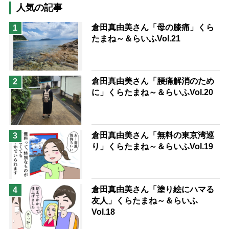
高木ブー
ケアマネジャー
人気の記事
猫が母になつきません
倉田真由美さん「母の膝痛」くら
1
たまね～＆らいふVol.21
息子の遠距離介護サバイバル術
兄がボケました
便利なサービス
予防法
倉田真由美さん「腰痛解消のため
2
に」くらたまね～＆らいふVol.20
倉田真由美さん「無料の東京湾巡
3
り」くらたまね～＆らいふVol.19
倉田真由美さん「塗り絵にハマる
4
友人」くらたまね～＆らいふ
Vol.18