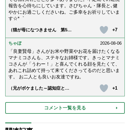
報告を心待ちにしています。さびちゃん・隊長と､健
やかにお過ごしくださいね。ご多幸をお祈りしていま
す☆*゜
+7
（猫が母になつきません 第500
話「ありがとう」【最終話】）
ちゃぼ
2026-08-06
「良妻賢母」さんがお米や野菜やお花を届けたくなる
マナミコさんも、ステキなお姉様です。きっとマナミ
コさんが「うわー！」と喜んでくれる顔を見たくて、
あれこれ詰めて持って来てくださってるのだと思いま
す。 お二人とも良いお友達ですね。
+1
（兄がボケました～認知症と介
護と老後と「第84回『特別送
達』が届きました」）
コメント一覧を見る