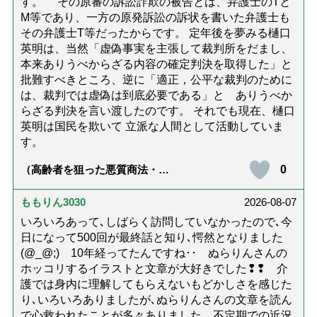
す。 その原審の訴訟詐欺の被告とは、弁護士のTと
M等であり、一方の原発訴訟の訴状を書いた弁護士も
その弁護士T等だったからです。 定年後を夢みる樋口
英明は、当然「虚偽事実を主張して裁判所をだまし、
本来ありうべからざる内容の確定判決を取得した」と
批難すべきところ、逆に「適正，公平な裁判のために
は、裁判では虚偽は到底必要である」と ありうべか
らざる判決を言い渡したのです。 それでも現在、樋口
英明は国民を欺いて 立派な人間として活動していま
す。
0
（高齢者を狙った悪質商法・訪
問詐欺の種類と実例9選｜騙され
ないための4つの対策「騙されや
すい人の特徴は？」【社会福祉
ももりん3030
2026-08-07
士解説】）
いろいろあって､しばらく訪問していなかったので､今
日になって500回が最終話と知り､愕然となりました
(@_@;) 10年経ってたんですね･･ ぬらりんさんの
ホッコリするイラストと文章が大好きでした❢❢ 介
護では身内に理解してもらえないもどかしさを感じた
り､いろいろありましたが､ぬらりんさんの文章を読ん
で心救われたことが多々ありました。不定期での近況