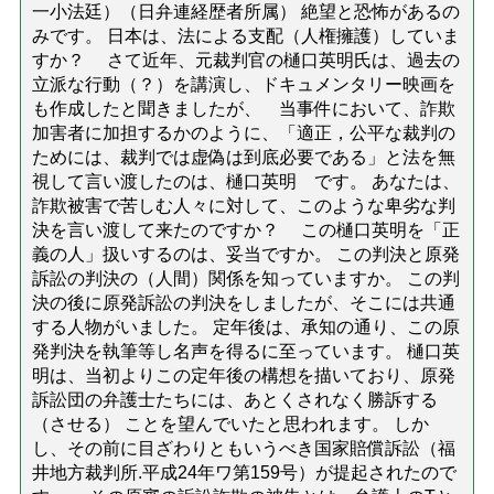
一小法廷）（日弁連経歴者所属） 絶望と恐怖があるの
みです。 日本は、法による支配（人権擁護）していま
すか？ さて近年、元裁判官の樋口英明氏は、過去の
立派な行動（？）を講演し、ドキュメンタリー映画を
も作成したと聞きましたが、 当事件において、詐欺
加害者に加担するかのように、「適正，公平な裁判の
ためには、裁判では虚偽は到底必要である」と法を無
視して言い渡したのは、樋口英明 です。 あなたは、
詐欺被害で苦しむ人々に対して、このような卑劣な判
決を言い渡して来たのですか？ この樋口英明を「正
義の人」扱いするのは、妥当ですか。 この判決と原発
訴訟の判決の（人間）関係を知っていますか。 この判
決の後に原発訴訟の判決をしましたが、そこには共通
する人物がいました。 定年後は、承知の通り、この原
発判決を執筆等し名声を得るに至っています。 樋口英
明は、当初よりこの定年後の構想を描いており、原発
訴訟団の弁護士たちには、あとくされなく勝訴する
（させる） ことを望んでいたと思われます。 しか
し、その前に目ざわりともいうべき国家賠償訴訟（福
井地方裁判所.平成24年ワ第159号）が提起されたので