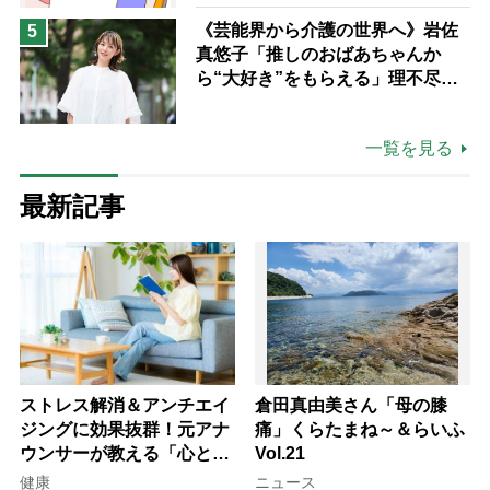
《芸能界から介護の世界へ》岩佐
5
真悠子「推しのおばあちゃんか
ら“大好き”をもらえる」理不尽さ
も吹き飛ぶ“やりがい”、介護の現
場は「愛おしい」
一覧を見る
最新記事
ストレス解消＆アンチエイ
倉田真由美さん「母の膝
ジングに効果抜群！元アナ
痛」くらたまね～＆らいふ
ウンサーが教える「心と体
Vol.21
を元気にする音読の習慣」
健康
ニュース