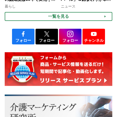
行語大賞にノミネート、法
ぐ「揺れる一粒」の使い分
暮らし
ニュース
律にも明記されたが果たし
け方
一覧を見る
て現在は？
フォロー
フォロー
フォロー
チャンネル