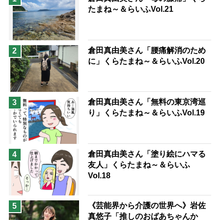
たまね～＆らいふVol.21
息子の遠距離介護サバイバル術
兄がボケました
便利なサービス
予防法
倉田真由美さん「腰痛解消のため
2
に」くらたまね～＆らいふVol.20
倉田真由美さん「無料の東京湾巡
3
り」くらたまね～＆らいふVol.19
倉田真由美さん「塗り絵にハマる
4
友人」くらたまね～＆らいふ
Vol.18
《芸能界から介護の世界へ》岩佐
5
真悠子「推しのおばあちゃんか