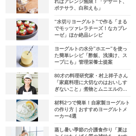
ればアレンジ無限！「デザート、
ポテサラ、白和えも」
“水切りヨーグルト”で作る「まる
でモッツァレラチーズ！なカプレ
ーゼ」ほか絶品レシピ
ヨーグルトの水分”ホエー”を使っ
た簡単レシピ「酢飯、浅漬け、ス
ープにも」管理栄養士提案
80才の料理研究家・村上祥子さん
「家庭料理に大切なのはおいしす
ぎないこと」煮物とムニエルのレ
シピも紹介
材料2つで簡単！自家製ヨーグルト
の作り方｜おすすめヨーグルトメ
ーカー4選
蒸し暑い季節の介護食作り「夏は