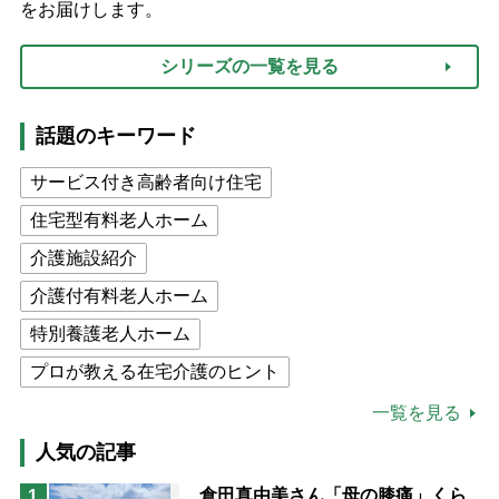
をお届けします。
シリーズの一覧を見る
話題のキーワード
サービス付き高齢者向け住宅
住宅型有料老人ホーム
介護施設紹介
介護付有料老人ホーム
特別養護老人ホーム
プロが教える在宅介護のヒント
公的介護保険制度
介護食
一覧を見る
高木ブー
ケアマネジャー
人気の記事
猫が母になつきません
倉田真由美さん「母の膝痛」くら
1