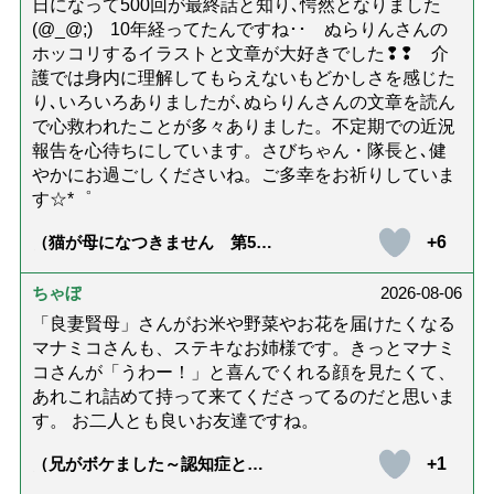
日になって500回が最終話と知り､愕然となりました
(@_@;) 10年経ってたんですね･･ ぬらりんさんの
ホッコリするイラストと文章が大好きでした❢❢ 介
護では身内に理解してもらえないもどかしさを感じた
り､いろいろありましたが､ぬらりんさんの文章を読ん
で心救われたことが多々ありました。不定期での近況
報告を心待ちにしています。さびちゃん・隊長と､健
やかにお過ごしくださいね。ご多幸をお祈りしていま
す☆*゜
+6
（猫が母になつきません 第500
話「ありがとう」【最終話】）
ちゃぼ
2026-08-06
「良妻賢母」さんがお米や野菜やお花を届けたくなる
マナミコさんも、ステキなお姉様です。きっとマナミ
コさんが「うわー！」と喜んでくれる顔を見たくて、
あれこれ詰めて持って来てくださってるのだと思いま
す。 お二人とも良いお友達ですね。
+1
（兄がボケました～認知症と介
護と老後と「第84回『特別送