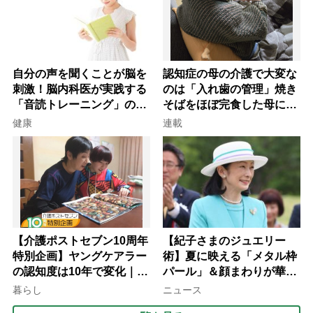
自分の声を聞くことが脳を
認知症の母の介護で大変な
刺激！脳内科医が実践する
のは「入れ歯の管理」焼き
「音読トレーニング」の極
そばをほぼ完食した母に息
意
子が血の気が引いた理由
健康
連載
【介護ポストセブン10周年
【紀子さまのジュエリー
特別企画】ヤングケアラー
術】夏に映える「メタル枠
の認知度は10年で変化｜流
パール」＆顔まわりが華や
行語大賞にノミネート、法
ぐ「揺れる一粒」の使い分
暮らし
ニュース
律にも明記されたが果たし
け方