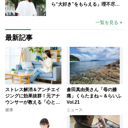
ら“大好き”をもらえる」理不尽さ
も吹き飛ぶ“やりがい”、介護の現
場は「愛おしい」
一覧を見る
最新記事
ストレス解消＆アンチエイ
倉田真由美さん「母の膝
ジングに効果抜群！元アナ
痛」くらたまね～＆らいふ
ウンサーが教える「心と体
Vol.21
を元気にする音読の習慣」
健康
ニュース