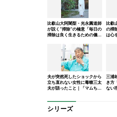
比叡山大阿闍梨・光永圓道師
比叡
が説く”掃除”の極意「毎日の
の掃
掃除は良く生きるための儀
は心
式」
夫が突然死したショックから
三浦
立ち直れない女性に毒蝮三太
き方
夫が語ったこと｜「マムちゃ
ない
んの毒入り相談室」第36回
シリーズ