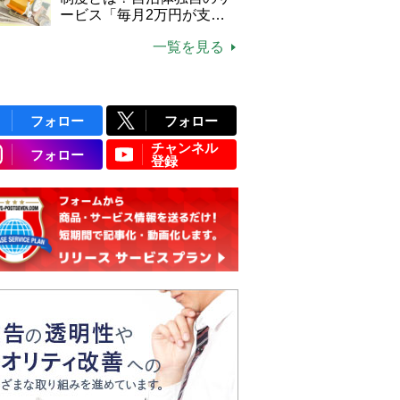
ービス「毎月2万円が支給
される」ケースも【FP解
一覧を見る
説】
フォロー
フォロー
チャンネル
フォロー
登録