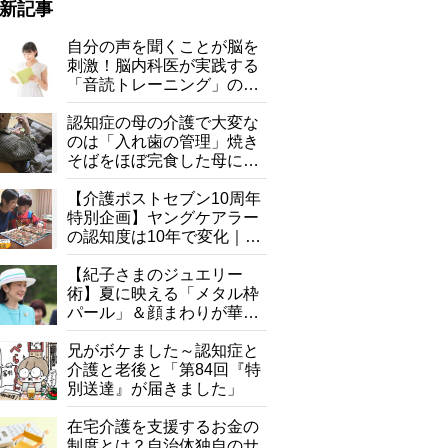
新記事
自分の声を聞くことが脳を
刺激！脳内科医が実践する
「音読トレーニング」の極
意
認知症の母の介護で大変な
のは「入れ歯の管理」焼き
そばをほぼ完食した母に息
子が血の気が引いた理由
【介護ポストセブン10周年
特別企画】ヤングケアラー
の認知度は10年で変化｜流
行語大賞にノミネート、法
律にも明記されたが果たし
【紀子さまのジュエリー
て現在は？
術】夏に映える「メタル枠
パール」＆顔まわりが華や
ぐ「揺れる一粒」の使い分
け方
兄がボケました～認知症と
介護と老後と「第84回『特
別送達』が届きました」
在宅介護を支援するお金の
制度とは？自治体独自のサ