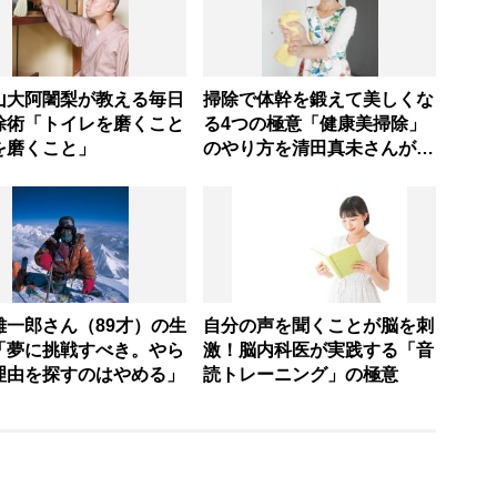
山大阿闍梨が教える毎日
掃除で体幹を鍛えて美しくな
除術「トイレを磨くこと
る4つの極意「健康美掃除」
を磨くこと」
のやり方を清田真未さんが伝
授
雄一郎さん（89才）の生
自分の声を聞くことが脳を刺
「夢に挑戦すべき。やら
激！脳内科医が実践する「音
理由を探すのはやめる」
読トレーニング」の極意