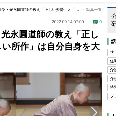
比叡山大阿闍梨・光永圓道師の教え「正しい姿勢」と「美しい所作」は自分自身を大切にするために
写真一覧
2022.09.14 07:00
0
・光永圓道師の教え「正し
話
しい所作」は自分自身を大
サ
住
介
介
特
プ
公
高