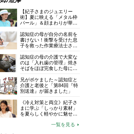
気の記事
が母になつきません
【紀子さまのジュエリー
術】夏に映える「メタル枠
子の遠距離介護サバイバル術
パール」＆顔まわりが華や
がボケました
便利なサービス
ぐ「揺れる一粒」の使い分
け方
認知症の母が自分の名前を
防法
書けない！衝撃を受けた息
腰から上半身を動かして左右に掃く
子を救った作業療法士さん
の言葉
認知症の母の介護で大変な
のは「入れ歯の管理」焼き
そばをほぼ完食した母に息
子が血の気が引いた理由
兄がボケました～認知症と
介護と老後と「第84回『特
別送達』が届きました」
《冷え対策と両立》紀子さ
まに学ぶ「しっかり素材」
を夏らしく軽やかに魅せる
3つの着こなし法則
一覧を見る