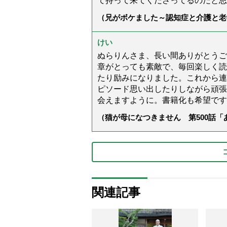
て持って来てくださってるのだと思
（兄がボケました～認知症と介護と老
た」）
けい
ぬらりんさま、長い間ありがとうご
章がとっても素敵で、毎回楽しく読
たり励みになりました。これから連
ピソード思い出したりしながら頑張
会えますように。書籍化も希望です
（猫が母になつきません 第500話
関連記事