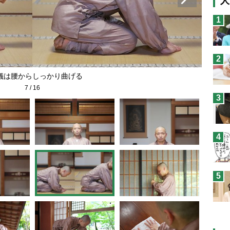
人
猫
1
息
兄
2
予
儀は腰からしっかり曲げる
7
/
16
3
4
5