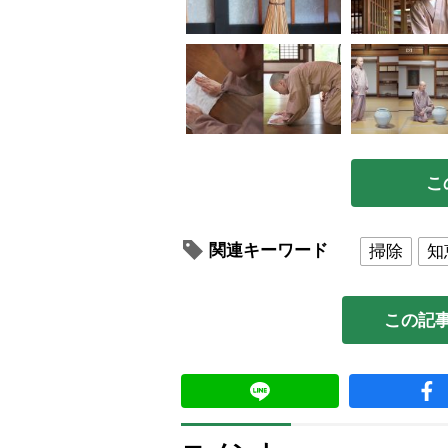
こ
関連キーワード
掃除
知
この記