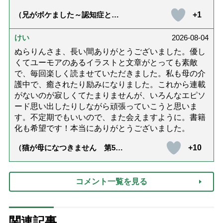
+1
（兄がボケました～認知症と介
護と老後と「第84回『特別送
達』が届きました」）
けい
2026-08-04
ぬらりんさま、長い間ありがとうございました。優し
くてユーモアのあるイラストと文章がとっても素敵
で、毎回楽しく読ませていただきました。私も母の介
護中で、癒されたり励みになりました。これから連載
がないのが寂しくてたまりませんが、いろんなエピソ
ード思い出したりしながら頑張っていこうと思いま
す。不定期でもいいので、また会えますように。書籍
化も希望です！本当にありがとうございました。
+10
（猫が母になつきません 第500
話「ありがとう」【最終話】）
コメント一覧を見る
関連記事