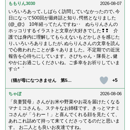
ももりん3030
2026-08-07
いろいろあって､しばらく訪問していなかったので､今
日になって500回が最終話と知り､愕然となりました
(@_@;) 10年経ってたんですね･･ ぬらりんさんの
ホッコリするイラストと文章が大好きでした❢❢ 介
護では身内に理解してもらえないもどかしさを感じた
り､いろいろありましたが､ぬらりんさんの文章を読ん
で心救われたことが多々ありました。不定期での近況
報告を心待ちにしています。さびちゃん・隊長と､健
やかにお過ごしくださいね。ご多幸をお祈りしていま
す☆*゜
+5
（猫が母になつきません 第500
話「ありがとう」【最終話】）
ちゃぼ
2026-08-06
「良妻賢母」さんがお米や野菜やお花を届けたくなる
マナミコさんも、ステキなお姉様です。きっとマナミ
コさんが「うわー！」と喜んでくれる顔を見たくて、
あれこれ詰めて持って来てくださってるのだと思いま
す。 お二人とも良いお友達ですね。