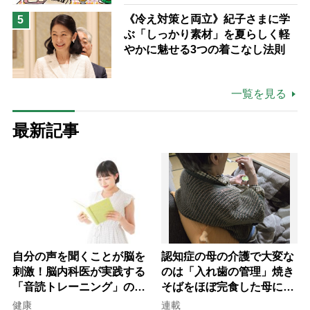
《冷え対策と両立》紀子さまに学
5
ぶ「しっかり素材」を夏らしく軽
やかに魅せる3つの着こなし法則
一覧を見る
最新記事
自分の声を聞くことが脳を
認知症の母の介護で大変な
刺激！脳内科医が実践する
のは「入れ歯の管理」焼き
「音読トレーニング」の極
そばをほぼ完食した母に息
意
子が血の気が引いた理由
健康
連載