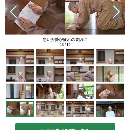
悪い姿勢が疲れの要因に
13
/
16