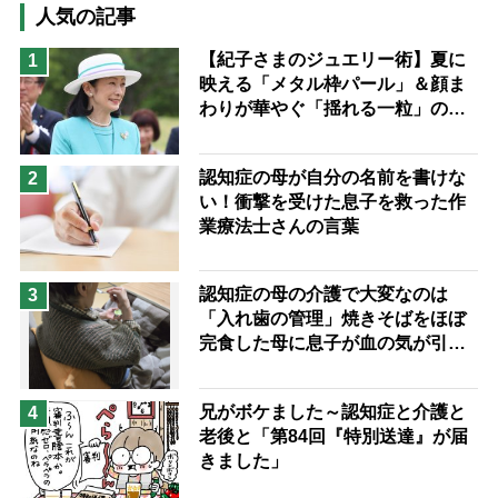
高木ブー
ケアマネジャー
人気の記事
猫が母になつきません
【紀子さまのジュエリー術】夏に
1
映える「メタル枠パール」＆顔ま
息子の遠距離介護サバイバル術
わりが華やぐ「揺れる一粒」の使
兄がボケました
便利なサービス
い分け方
予防法
認知症の母が自分の名前を書けな
2
い！衝撃を受けた息子を救った作
業療法士さんの言葉
認知症の母の介護で大変なのは
3
「入れ歯の管理」焼きそばをほぼ
完食した母に息子が血の気が引い
た理由
兄がボケました～認知症と介護と
4
老後と「第84回『特別送達』が届
きました」