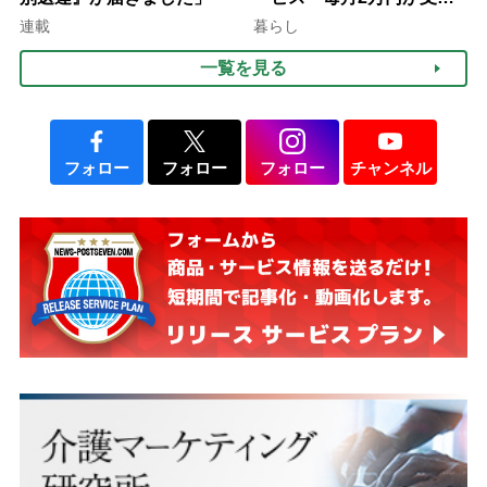
される」ケースも【FP解
連載
暮らし
説】
一覧を見る
フォロー
フォロー
フォロー
チャンネル