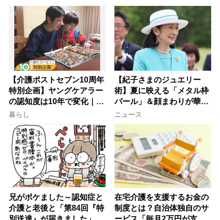
【介護ポストセブン10周年
【紀子さまのジュエリー
特別企画】ヤングケアラー
術】夏に映える「メタル枠
の認知度は10年で変化｜流
パール」＆顔まわりが華や
行語大賞にノミネート、法
ぐ「揺れる一粒」の使い分
暮らし
ニュース
律にも明記されたが果たし
け方
て現在は？
兄がボケました～認知症と
在宅介護を支援するお金の
介護と老後と「第84回『特
制度とは？自治体独自のサ
別送達』が届きました」
ービス「毎月2万円が支給