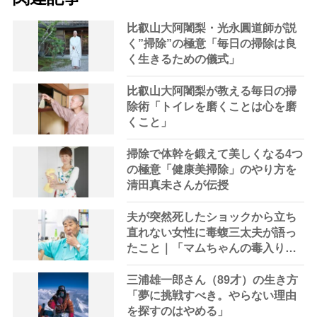
比叡山大阿闍梨・光永圓道師が説
く”掃除”の極意「毎日の掃除は良
く生きるための儀式」
比叡山大阿闍梨が教える毎日の掃
除術「トイレを磨くことは心を磨
くこと」
掃除で体幹を鍛えて美しくなる4つ
の極意「健康美掃除」のやり方を
清田真未さんが伝授
夫が突然死したショックから立ち
直れない女性に毒蝮三太夫が語っ
たこと｜「マムちゃんの毒入り相
談室」第36回
三浦雄一郎さん（89才）の生き方
「夢に挑戦すべき。やらない理由
を探すのはやめる」