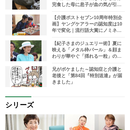
完食した母に息子が血の気が引い
た理由
【介護ポストセブン10周年特別企
画】ヤングケアラーの認知度は10
年で変化｜流行語大賞にノミネー
ト、法律にも明記されたが果たし
て現在は？
【紀子さまのジュエリー術】夏に
映える「メタル枠パール」＆顔ま
わりが華やぐ「揺れる一粒」の使
い分け方
兄がボケました～認知症と介護と
老後と「第84回『特別送達』が届
きました」
シリーズ