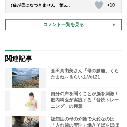
+10
（猫が母になつきません 第500
話「ありがとう」【最終話】）
コメント一覧を見る
関連記事
倉田真由美さん「母の膝痛」くら
たまね～＆らいふVol.21
自分の声を聞くことが脳を刺激！
脳内科医が実践する「音読トレー
ニング」の極意
認知症の母の介護で大変なのは
「入れ歯の管理」焼きそばをほぼ