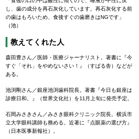
「食後の口の中は酸性に傾くので、唾液が中性に戻
し、歯の成分を再石灰化しています。再石灰化する前
の歯はもろいため、食後すぐの歯磨きはNGです」
（池）
教えてくれた人
森田豊さん／医師・医療ジャーナリスト。著書に『今
すぐ「それ」をやめないさい！』（すばる舎）などが
ある。
池渕剛さん／銀座池渕歯科院長。著書『今日も銀座は
診療日和。』（世界文化社）を11月上旬に発売予定。
石岡みさきさん／みさき眼科クリニック院長。横浜市
立大学眼科講師も務める。近著に『点眼薬の選び方』
（日本医事新報社）。