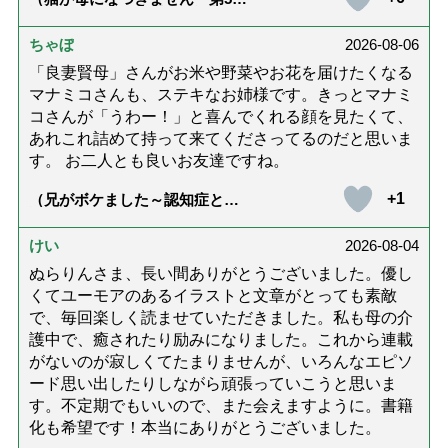
話「ありがとう」【最終話】）
ちゃぼ
2026-08-06
「良妻賢母」さんがお米や野菜やお花を届けたくなる
マナミコさんも、ステキなお姉様です。きっとマナミ
コさんが「うわー！」と喜んでくれる顔を見たくて、
あれこれ詰めて持って来てくださってるのだと思いま
す。 お二人とも良いお友達ですね。
+1
（兄がボケました～認知症と介
護と老後と「第84回『特別送
達』が届きました」）
けい
2026-08-04
ぬらりんさま、長い間ありがとうございました。優し
くてユーモアのあるイラストと文章がとっても素敵
で、毎回楽しく読ませていただきました。私も母の介
護中で、癒されたり励みになりました。これから連載
がないのが寂しくてたまりませんが、いろんなエピソ
ード思い出したりしながら頑張っていこうと思いま
す。不定期でもいいので、また会えますように。書籍
化も希望です！本当にありがとうございました。