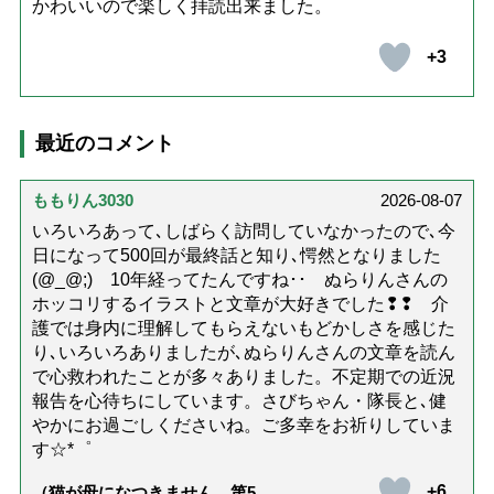
かわいいので楽しく拝読出来ました。
+3
最近のコメント
ももりん3030
2026-08-07
いろいろあって､しばらく訪問していなかったので､今
日になって500回が最終話と知り､愕然となりました
(@_@;) 10年経ってたんですね･･ ぬらりんさんの
ホッコリするイラストと文章が大好きでした❢❢ 介
護では身内に理解してもらえないもどかしさを感じた
り､いろいろありましたが､ぬらりんさんの文章を読ん
で心救われたことが多々ありました。不定期での近況
報告を心待ちにしています。さびちゃん・隊長と､健
やかにお過ごしくださいね。ご多幸をお祈りしていま
す☆*゜
+6
（猫が母になつきません 第500