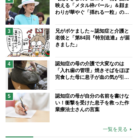
映える「メタル枠パール」＆顔ま
わりが華やぐ「揺れる一粒」の使
い分け方
兄がボケました～認知症と介護と
3
老後と「第84回『特別送達』が届
きました」
認知症の母の介護で大変なのは
4
「入れ歯の管理」焼きそばをほぼ
完食した母に息子が血の気が引い
た理由
認知症の母が自分の名前を書けな
5
い！衝撃を受けた息子を救った作
業療法士さんの言葉
一覧を見る