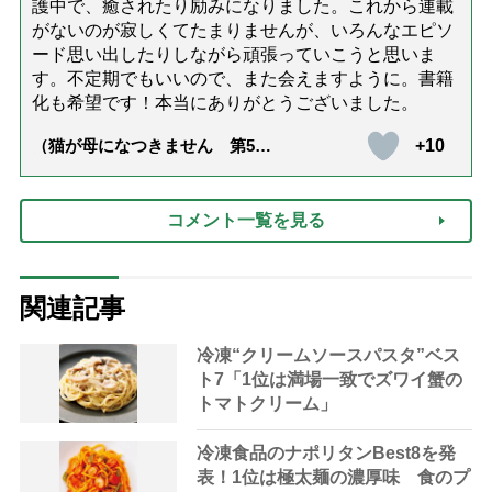
護中で、癒されたり励みになりました。これから連載
がないのが寂しくてたまりませんが、いろんなエピソ
ード思い出したりしながら頑張っていこうと思いま
す。不定期でもいいので、また会えますように。書籍
化も希望です！本当にありがとうございました。
+10
（猫が母になつきません 第500
話「ありがとう」【最終話】）
コメント一覧を見る
関連記事
冷凍“クリームソースパスタ”ベス
ト7「1位は満場一致でズワイ蟹の
トマトクリーム」
冷凍食品のナポリタンBest8を発
表！1位は極太麺の濃厚味 食のプ