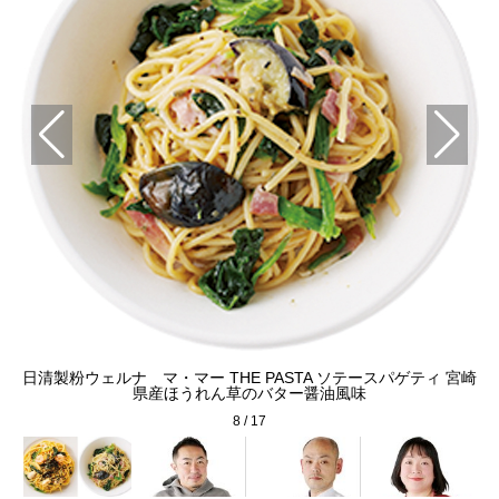
ム
日清製粉ウェルナ マ・マー THE PASTA ソテースパゲティ 宮崎
円
県産ほうれん草のバター醤油風味
8
/
17