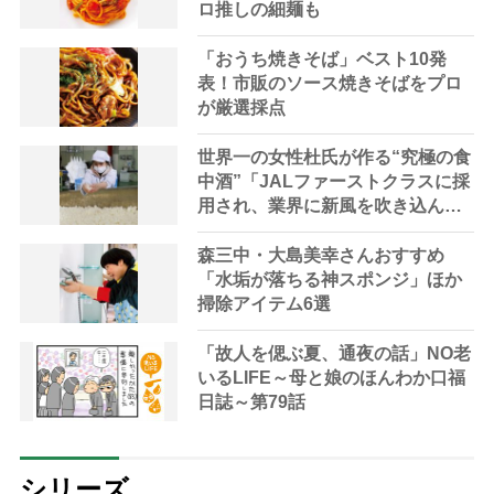
ロ推しの細麺も
「おうち焼きそば」ベスト10発
表！市販のソース焼きそばをプロ
が厳選採点
世界一の女性杜氏が作る“究極の食
中酒”「JALファーストクラスに採
用され、業界に新風を吹き込ん
だ」
森三中・大島美幸さんおすすめ
「水垢が落ちる神スポンジ」ほか
掃除アイテム6選
「故人を偲ぶ夏、通夜の話」NO老
いるLIFE～母と娘のほんわか口福
日誌～第79話
シリーズ