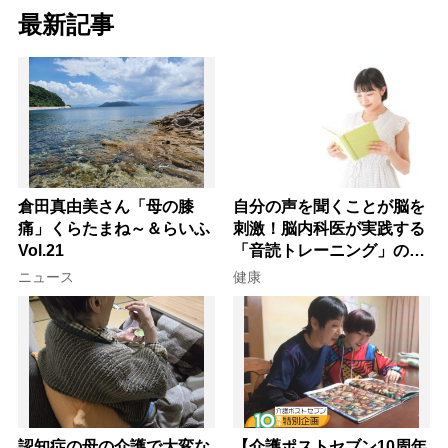
最新記事
倉田真由美さん「母の膝
自分の声を聞くことが脳を
痛」くらたまね～＆らいふ
刺激！脳内科医が実践する
Vol.21
「音読トレーニング」の極
意
ニュース
健康
認知症の母の介護で大変な
【介護ポストセブン10周年