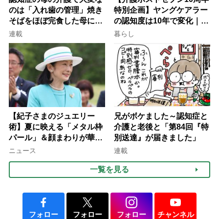
のは「入れ歯の管理」焼き
特別企画】ヤングケアラー
そばをほぼ完食した母に息
の認知度は10年で変化｜流
子が血の気が引いた理由
行語大賞にノミネート、法
連載
暮らし
律にも明記されたが果たし
て現在は？
【紀子さまのジュエリー
兄がボケました～認知症と
術】夏に映える「メタル枠
介護と老後と「第84回『特
パール」＆顔まわりが華や
別送達』が届きました」
ぐ「揺れる一粒」の使い分
ニュース
連載
け方
一覧を見る
フォロー
フォロー
フォロー
チャンネル