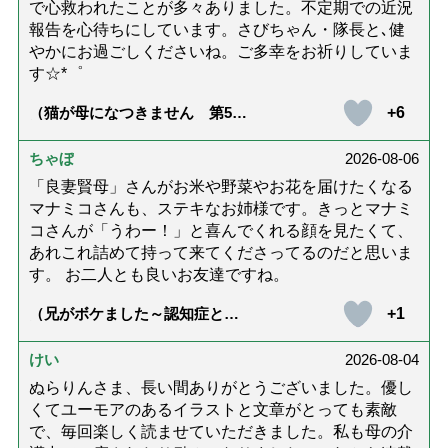
で心救われたことが多々ありました。不定期での近況
報告を心待ちにしています。さびちゃん・隊長と､健
やかにお過ごしくださいね。ご多幸をお祈りしていま
す☆*゜
+6
（猫が母になつきません 第500
話「ありがとう」【最終話】）
ちゃぼ
2026-08-06
「良妻賢母」さんがお米や野菜やお花を届けたくなる
マナミコさんも、ステキなお姉様です。きっとマナミ
コさんが「うわー！」と喜んでくれる顔を見たくて、
あれこれ詰めて持って来てくださってるのだと思いま
す。 お二人とも良いお友達ですね。
+1
（兄がボケました～認知症と介
護と老後と「第84回『特別送
達』が届きました」）
けい
2026-08-04
ぬらりんさま、長い間ありがとうございました。優し
くてユーモアのあるイラストと文章がとっても素敵
で、毎回楽しく読ませていただきました。私も母の介