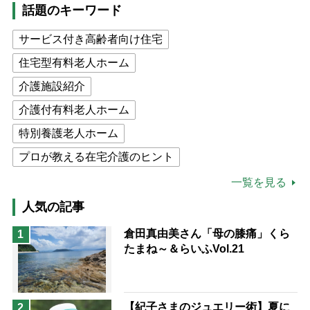
話題のキーワード
サービス付き高齢者向け住宅
住宅型有料老人ホーム
介護施設紹介
介護付有料老人ホーム
特別養護老人ホーム
プロが教える在宅介護のヒント
公的介護保険制度
介護食
一覧を見る
高木ブー
ケアマネジャー
人気の記事
猫が母になつきません
倉田真由美さん「母の膝痛」くら
1
たまね～＆らいふVol.21
息子の遠距離介護サバイバル術
兄がボケました
便利なサービス
予防法
【紀子さまのジュエリー術】夏に
2