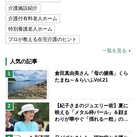
介護施設紹介
介護付有料老人ホーム
特別養護老人ホーム
プロが教える在宅介護のヒント
公的介護保険制度
介護食
一覧を見る
高木ブー
ケアマネジャー
人気の記事
猫が母になつきません
倉田真由美さん「母の膝痛」くら
1
たまね～＆らいふVol.21
息子の遠距離介護サバイバル術
兄がボケました
便利なサービス
予防法
【紀子さまのジュエリー術】夏に
2
映える「メタル枠パール」＆顔ま
わりが華やぐ「揺れる一粒」の使
い分け方