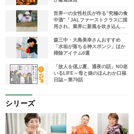
世界一の女性杜氏が作る“究極の食
中酒”「JALファーストクラスに採
用され、業界に新風を吹き込ん
だ」
森三中・大島美幸さんおすすめ
「水垢が落ちる神スポンジ」ほか
掃除アイテム6選
「故人を偲ぶ夏、通夜の話」NO老
いるLIFE～母と娘のほんわか口福
日誌～第79話
シリーズ