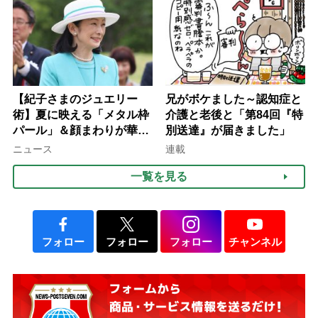
て現在は？
【紀子さまのジュエリー
兄がボケました～認知症と
術】夏に映える「メタル枠
介護と老後と「第84回『特
パール」＆顔まわりが華や
別送達』が届きました」
ぐ「揺れる一粒」の使い分
ニュース
連載
け方
一覧を見る
フォロー
フォロー
フォロー
チャンネル