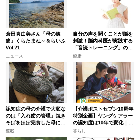
倉田真由美さん「母の膝
自分の声を聞くことが脳を
痛」くらたまね～＆らいふ
刺激！脳内科医が実践する
Vol.21
「音読トレーニング」の極
意
ニュース
健康
認知症の母の介護で大変な
【介護ポストセブン10周年
のは「入れ歯の管理」焼き
特別企画】ヤングケアラー
そばをほぼ完食した母に息
の認知度は10年で変化｜流
子が血の気が引いた理由
行語大賞にノミネート、法
連載
暮らし
律にも明記されたが果たし