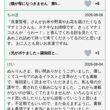
+6
（猫が母になつきません 第500
話「ありがとう」【最終話】）
ちゃぼ
2026-08-06
「良妻賢母」さんがお米や野菜やお花を届けたくなる
マナミコさんも、ステキなお姉様です。きっとマナミ
コさんが「うわー！」と喜んでくれる顔を見たくて、
あれこれ詰めて持って来てくださってるのだと思いま
す。 お二人とも良いお友達ですね。
+1
（兄がボケました～認知症と介
護と老後と「第84回『特別送
達』が届きました」）
けい
2026-08-04
ぬらりんさま、長い間ありがとうございました。優し
くてユーモアのあるイラストと文章がとっても素敵
で、毎回楽しく読ませていただきました。私も母の介
護中で、癒されたり励みになりました。これから連載
がないのが寂しくてたまりませんが、いろんなエピソ
ード思い出したりしながら頑張っていこうと思いま
す。不定期でもいいので、また会えますように。書籍
化も希望です！本当にありがとうございました。