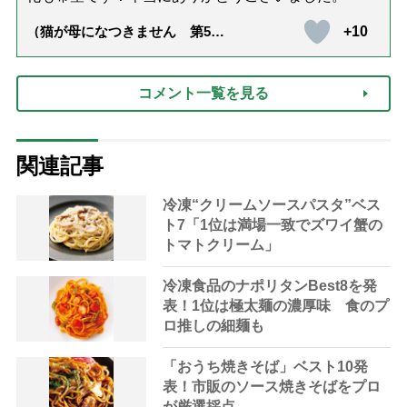
+10
（猫が母になつきません 第500
話「ありがとう」【最終話】）
コメント一覧を見る
関連記事
冷凍“クリームソースパスタ”ベス
ト7「1位は満場一致でズワイ蟹の
トマトクリーム」
冷凍食品のナポリタンBest8を発
表！1位は極太麺の濃厚味 食のプ
ロ推しの細麺も
「おうち焼きそば」ベスト10発
表！市販のソース焼きそばをプロ
が厳選採点