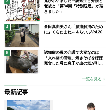
兄がボケました～認知症と介護と
3
老後と「第84回『特別送達』が届
きました」
倉田真由美さん「腰痛解消のため
4
に」くらたまね～＆らいふVol.20
認知症の母の介護で大変なのは
5
「入れ歯の管理」焼きそばをほぼ
完食した母に息子が血の気が引い
た理由
一覧を見る
最新記事