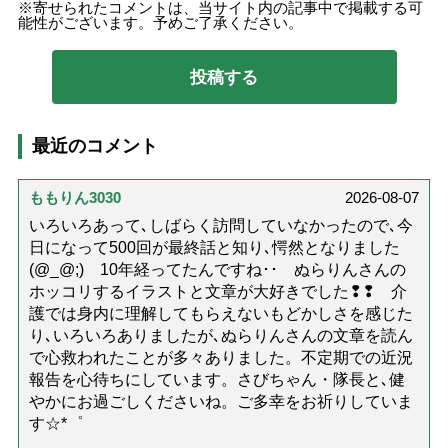
寄せられたコメントは、当サイト内の記事中で掲載する可
能性がございます。予めご了承ください。
最近のコメント
ももりん3030
2026-08-07
いろいろあって､しばらく訪問していなかったので､今
日になって500回が最終話と知り､愕然となりました
(@_@;) 10年経ってたんですね･･ ぬらりんさんの
ホッコリするイラストと文章が大好きでした❢❢ 介
護では身内に理解してもらえないもどかしさを感じた
り､いろいろありましたが､ぬらりんさんの文章を読ん
で心救われたことが多々ありました。不定期での近況
報告を心待ちにしています。さびちゃん・隊長と､健
やかにお過ごしくださいね。ご多幸をお祈りしていま
す☆*゜