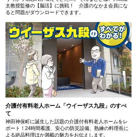
太教授監修の【脳活】に挑戦！ 介護のなかま会員にな
ると問題がダウンロードできます。
介護付有料老人ホーム「ウイーザス九段」のすべ
て
神田神保町に誕生した話題の介護付有料老人ホームをレ
ポート！24時間看護、安心の防災設備、熟練の料理長に
よる絶品料理ほか満載の魅力をお伝えします。