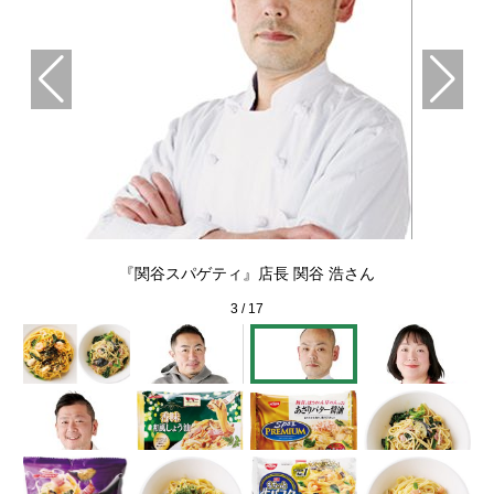
『関谷スパゲティ』店長 関谷 浩さん
3
/
17