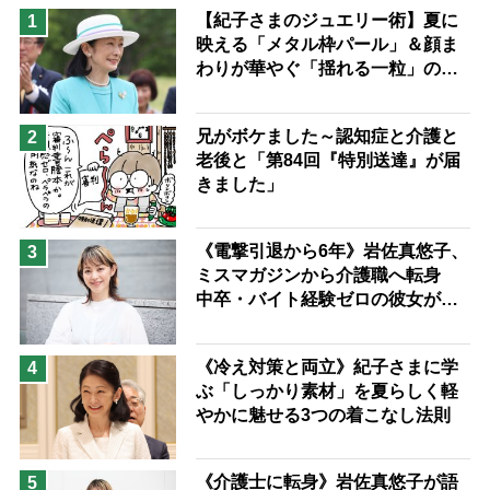
猫が母になつきません
【紀子さまのジュエリー術】夏に
1
映える「メタル枠パール」＆顔ま
息子の遠距離介護サバイバル術
わりが華やぐ「揺れる一粒」の使
兄がボケました
便利なサービス
い分け方
予防法
兄がボケました～認知症と介護と
2
老後と「第84回『特別送達』が届
きました」
《電撃引退から6年》岩佐真悠子、
3
ミスマガジンから介護職へ転身
中卒・バイト経験ゼロの彼女が見
つけた“居場所”「社会の役に立ち
ながら自分らしくいられる」
《冷え対策と両立》紀子さまに学
4
ぶ「しっかり素材」を夏らしく軽
やかに魅せる3つの着こなし法則
《介護士に転身》岩佐真悠子が語
5