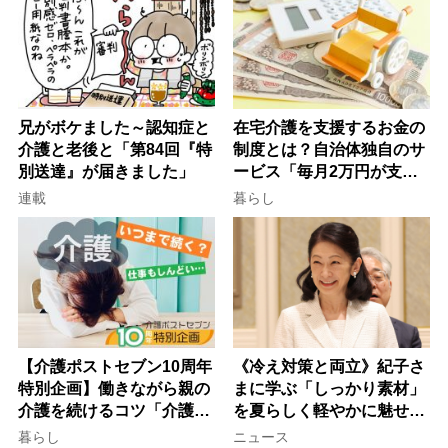
兄がボケました～認知症と
在宅介護を支援するお金の
介護と老後と「第84回『特
制度とは？自治体独自のサ
別送達』が届きました」
ービス「毎月2万円が支給
される」ケースも【FP解
連載
暮らし
説】
【介護ポストセブン10周年
《冷え対策と両立》紀子さ
特別企画】働きながら親の
まに学ぶ「しっかり素材」
介護を続けるコツ「介護は
を夏らしく軽やかに魅せる
10年以上続くことも…3つ
3つの着こなし法則
暮らし
ニュース