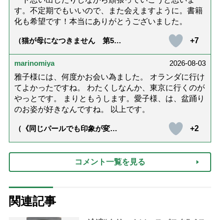
す。不定期でもいいので、また会えますように。書籍
化も希望です！本当にありがとうございました。
+7
（猫が母になつきません 第500
話「ありがとう」【最終話】）
marinomiya
2026-08-03
雅子様には、何度かお会い為ました。 オランダに行け
てよかったですね。 わたくしなんか、東京に行くのが
やっとです。 まりともうします。愛子様、は、盆踊り
のお姿が好きなんですね。 以上です。
+2
（《同じパールでも印象が変
化》皇后雅子さまに学ぶ「大人
の夏ネックレス」上品＆涼しげ
に見せる4つの法則）
コメント一覧を見る
関連記事