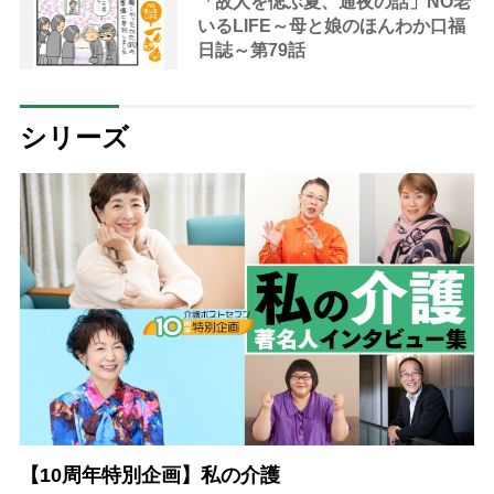
「故人を偲ぶ夏、通夜の話」NO老
いるLIFE～母と娘のほんわか口福
日誌～第79話
シリーズ
【10周年特別企画】私の介護