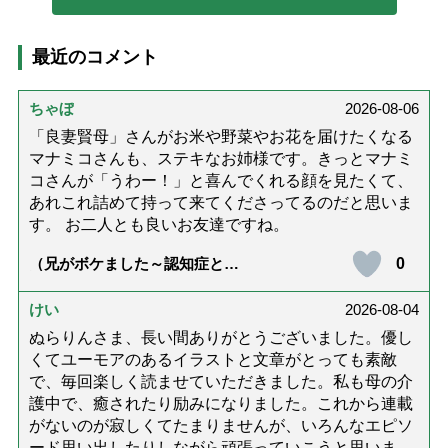
最近のコメント
ちゃぼ
2026-08-06
「良妻賢母」さんがお米や野菜やお花を届けたくなる
マナミコさんも、ステキなお姉様です。きっとマナミ
コさんが「うわー！」と喜んでくれる顔を見たくて、
あれこれ詰めて持って来てくださってるのだと思いま
す。 お二人とも良いお友達ですね。
0
（兄がボケました～認知症と介
護と老後と「第84回『特別送
達』が届きました」）
けい
2026-08-04
ぬらりんさま、長い間ありがとうございました。優し
くてユーモアのあるイラストと文章がとっても素敵
で、毎回楽しく読ませていただきました。私も母の介
護中で、癒されたり励みになりました。これから連載
がないのが寂しくてたまりませんが、いろんなエピソ
ード思い出したりしながら頑張っていこうと思いま