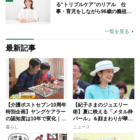
る“トリプルケア”のリアル 仕
事・育児をしながら96歳の義祖母
と同居して介護 プロだから言え
る「家での介護は“雑”でも気にし
一覧を見る
ない」
最新記事
【介護ポストセブン10周年
【紀子さまのジュエリー
特別企画】ヤングケアラー
術】夏に映える「メタル枠
の認知度は10年で変化｜流
パール」＆顔まわりが華や
行語大賞にノミネート、法
ぐ「揺れる一粒」の使い分
暮らし
ニュース
律にも明記されたが果たし
け方
て現在は？