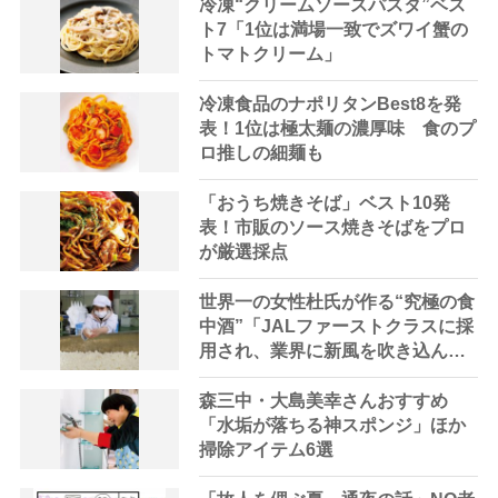
冷凍“クリームソースパスタ”ベス
ト7「1位は満場一致でズワイ蟹の
トマトクリーム」
冷凍食品のナポリタンBest8を発
表！1位は極太麺の濃厚味 食のプ
ロ推しの細麺も
「おうち焼きそば」ベスト10発
表！市販のソース焼きそばをプロ
が厳選採点
世界一の女性杜氏が作る“究極の食
中酒”「JALファーストクラスに採
用され、業界に新風を吹き込ん
だ」
森三中・大島美幸さんおすすめ
「水垢が落ちる神スポンジ」ほか
掃除アイテム6選