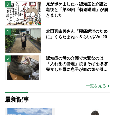
兄がボケました～認知症と介護と
3
老後と「第84回『特別送達』が届
きました」
倉田真由美さん「腰痛解消のため
4
に」くらたまね～＆らいふVol.20
認知症の母の介護で大変なのは
5
「入れ歯の管理」焼きそばをほぼ
完食した母に息子が血の気が引い
た理由
一覧を見る
最新記事