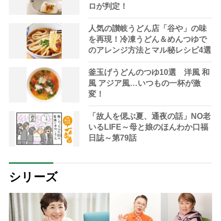
ロが判定！
人気の讃岐うどん店「谷や」の味
を再現！冷凍うどん＆めんつゆで
のアレンジ方法とマル秘レシピ4選
釜玉げうどんのつゆ10選 洋風 和
風 アジア風…いつもの一杯が激
変！
「故人を偲ぶ夏、通夜の話」NO老
いるLIFE～母と娘のほんわか口福
日誌～第79話
シリーズ