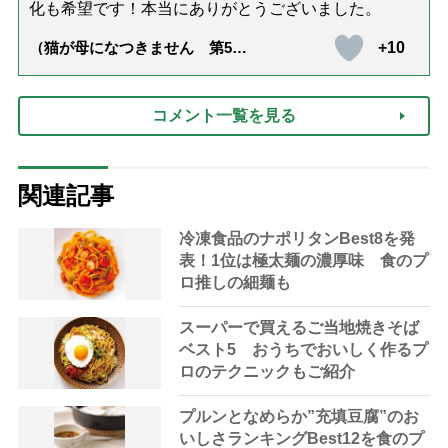
化も希望です！本当にありがとうございました。
+10
（猫が母になつきません 第500
話「ありがとう」【最終話】）
コメント一覧を見る
関連記事
冷凍食品のナポリタンBest8を発
表！1位は極太麺の濃厚味 食のプ
ロ推しの細麺も
スーパーで買えるご当地焼きそば
ベスト5 おうちでおいしく作るプ
ロのテクニックもご紹介
プルンとなめらか”充填豆腐”のお
いしさランキングBest12を食のプ