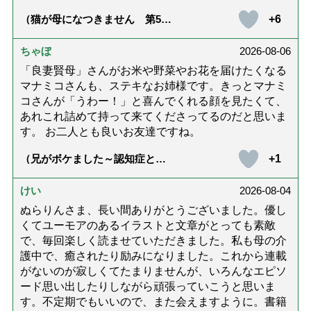
+6
（猫が母になつきません 第500
話「ありがとう」【最終話】）
ちゃぼ
2026-08-06
「良妻賢母」さんがお米や野菜やお花を届けたくなる
マナミコさんも、ステキなお姉様です。きっとマナミ
コさんが「うわー！」と喜んでくれる顔を見たくて、
あれこれ詰めて持って来てくださってるのだと思いま
す。 お二人とも良いお友達ですね。
+1
（兄がボケました～認知症と介
護と老後と「第84回『特別送
達』が届きました」）
けい
2026-08-04
ぬらりんさま、長い間ありがとうございました。優し
くてユーモアのあるイラストと文章がとっても素敵
で、毎回楽しく読ませていただきました。私も母の介
護中で、癒されたり励みになりました。これから連載
がないのが寂しくてたまりませんが、いろんなエピソ
ード思い出したりしながら頑張っていこうと思いま
す。不定期でもいいので、また会えますように。書籍