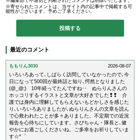
編集部で不適切と判断されたコメントは削除いたします。
寄せられたコメントは、当サイト内の記事中で掲載する可
能性がございます。予めご了承ください。
最近のコメント
ももりん3030
2026-08-07
いろいろあって､しばらく訪問していなかったので､今
日になって500回が最終話と知り､愕然となりました
(@_@;) 10年経ってたんですね･･ ぬらりんさんの
ホッコリするイラストと文章が大好きでした❢❢ 介
護では身内に理解してもらえないもどかしさを感じた
り､いろいろありましたが､ぬらりんさんの文章を読ん
で心救われたことが多々ありました。不定期での近況
報告を心待ちにしています。さびちゃん・隊長と､健
やかにお過ごしくださいね。ご多幸をお祈りしていま
す☆*゜