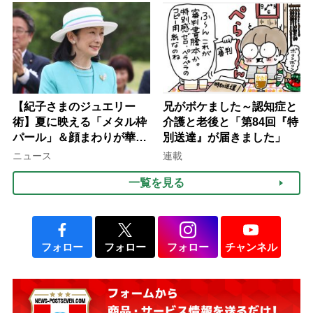
律にも明記されたが果たし
て現在は？
【紀子さまのジュエリー
兄がボケました～認知症と
術】夏に映える「メタル枠
介護と老後と「第84回『特
パール」＆顔まわりが華や
別送達』が届きました」
ぐ「揺れる一粒」の使い分
ニュース
連載
け方
一覧を見る
フォロー
フォロー
フォロー
チャンネル