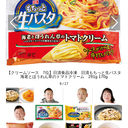
【クリームソース 7位】日清食品冷凍 日清もちっと生パスタ
海老とほうれん草のトマトクリーム 291g 170g
6
/
17