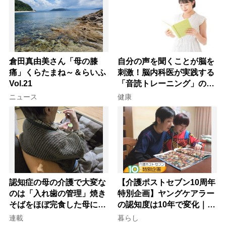
倉田真由美さん「母の膝
自分の声を聞くことが脳を
痛」くらたまね～＆らいふ
刺激！脳内科医が実践する
Vol.21
「音読トレーニング」の極
意
ニュース
健康
認知症の母の介護で大変な
【介護ポストセブン10周年
のは「入れ歯の管理」焼き
特別企画】ヤングケアラー
そばをほぼ完食した母に息
の認知度は10年で変化｜流
子が血の気が引いた理由
行語大賞にノミネート、法
連載
暮らし