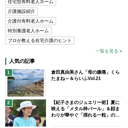
住宅型有料老人ホーム
介護施設紹介
介護付有料老人ホーム
特別養護老人ホーム
プロが教える在宅介護のヒント
公的介護保険制度
介護食
一覧を見る
高木ブー
ケアマネジャー
人気の記事
猫が母になつきません
倉田真由美さん「母の膝痛」くら
1
たまね～＆らいふVol.21
息子の遠距離介護サバイバル術
兄がボケました
便利なサービス
予防法
【紀子さまのジュエリー術】夏に
2
映える「メタル枠パール」＆顔ま
わりが華やぐ「揺れる一粒」の使
い分け方