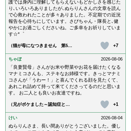
護では身内に理解してもらえないもどかしさを感じた
り､いろいろありましたが､ぬらりんさんの文章を読ん
で心救われたことが多々ありました。不定期での近況
報告を心待ちにしています。さびちゃん・隊長と､健
やかにお過ごしくださいね。ご多幸をお祈りしていま
す☆*゜
+7
（猫が母になつきません 第500
話「ありがとう」【最終話】）
ちゃぼ
2026-08-06
「良妻賢母」さんがお米や野菜やお花を届けたくなる
マナミコさんも、ステキなお姉様です。きっとマナミ
コさんが「うわー！」と喜んでくれる顔を見たくて、
あれこれ詰めて持って来てくださってるのだと思いま
す。 お二人とも良いお友達ですね。
+1
（兄がボケました～認知症と介
護と老後と「第84回『特別送
達』が届きました」）
けい
2026-08-04
ぬらりんさま、長い間ありがとうございました。優し