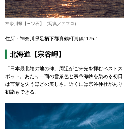
神奈川県【三ツ石】（写真／アフロ）
住所：神奈川県足柄下郡真鶴町真鶴1175-1
北海道【宗谷岬】
「日本最北端の地の碑」周辺がご来光を拝むベストス
ポット。あたり一面の雪景色と宗谷海峡を染める初日
は言葉を失うほどの美しさ。近くには宗谷神社があり
初詣もできる。