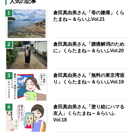
人気の記事
息子の遠距離介護サバイバル術
倉田真由美さん「母の膝痛」くら
1
たまね～＆らいふVol.21
兄がボケました
便利なサービス
予防法
倉田真由美さん「腰痛解消のため
2
に」くらたまね～＆らいふVol.20
倉田真由美さん「無料の東京湾巡
3
り」くらたまね～＆らいふVol.19
倉田真由美さん「塗り絵にハマる
4
友人」くらたまね～＆らいふ
Vol.18