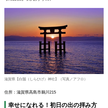
滋賀県【白鬚（しらひげ）神社】（写真／アフロ）
住所：滋賀県高島市鵜川215
幸せになれる！初日の出の拝み方