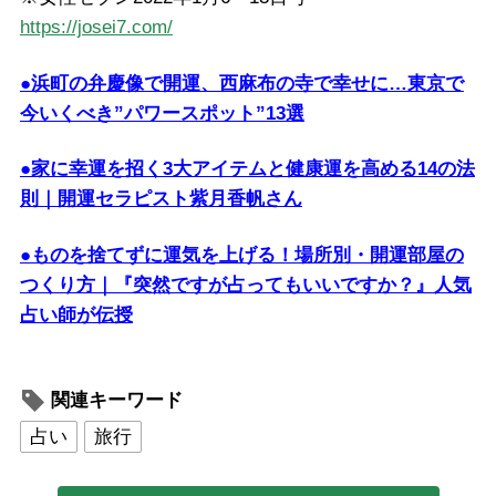
https://josei7.com/
●浜町の弁慶像で開運、西麻布の寺で幸せに…東京で
今いくべき”パワースポット”13選
●家に幸運を招く3大アイテムと健康運を高める14の法
則｜開運セラピスト紫月香帆さん
●ものを捨てずに運気を上げる！場所別・開運部屋の
つくり方｜『突然ですが占ってもいいですか？』人気
占い師が伝授
関連キーワード
占い
旅行