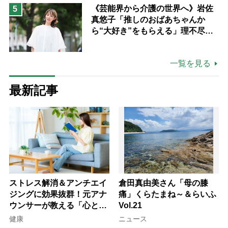
《芸能界から介護の世界へ》岩佐
5
真悠子「推しのおばあちゃんか
ら“大好き”をもらえる」理不尽さ
も吹き飛ぶ“やりがい”、介護の現
場は「愛おしい」
一覧を見る
最新記事
ストレス解消＆アンチエイ
倉田真由美さん「母の膝
ジングに効果抜群！元アナ
痛」くらたまね～＆らいふ
ウンサーが教える「心と体
Vol.21
を元気にする音読の習慣」
健康
ニュース