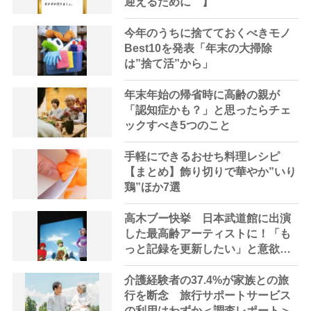
迎えるために 】
今年のうちに捨てておくべきモノ
Best10を発表「年末の大掃除
は”捨て活”から」
年末年始の帰省時に高齢の親が
「認知症かも？」と思ったらチェ
ックすべき5つのこと
手軽にできるおせち料理レシピ
【まとめ】飾り切りで華やか”いり
鶏”ほか7選
高木ブー快挙 日本武道館に出演
した最高齢アーティストに！「も
っと記録を更新したい」と意欲
満々
介護経験者の37.4%が家族との旅
行を断念 旅行サポートサービス
の利用はわずか＜調査レポート＞