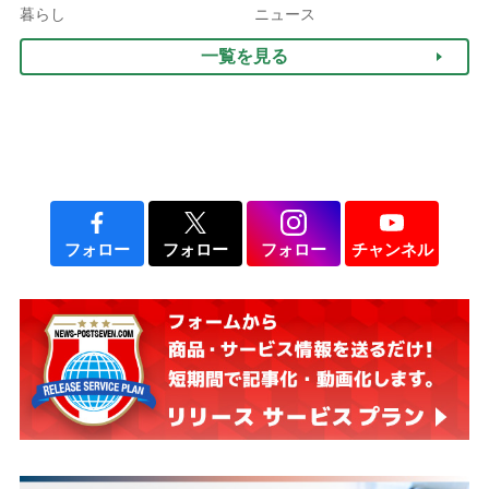
行語大賞にノミネート、法
ぐ「揺れる一粒」の使い分
暮らし
ニュース
律にも明記されたが果たし
け方
一覧を見る
て現在は？
フォロー
フォロー
フォロー
チャンネル