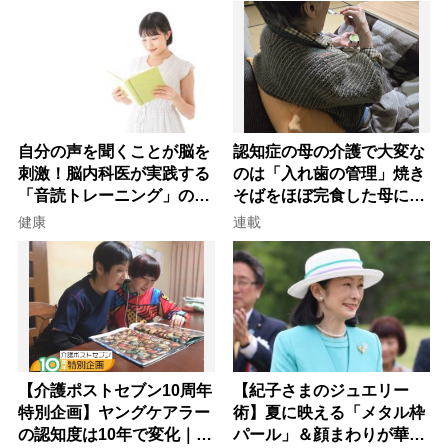
自分の声を聞くことが脳を
認知症の母の介護で大変な
刺激！脳内科医が実践する
のは「入れ歯の管理」焼き
「音読トレーニング」の極
そばをほぼ完食した母に息
意
子が血の気が引いた理由
健康
連載
【介護ポストセブン10周年
【紀子さまのジュエリー
特別企画】ヤングケアラー
術】夏に映える「メタル枠
の認知度は10年で変化｜流
パール」＆顔まわりが華や