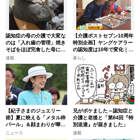
認知症の母の介護で大変な
【介護ポストセブン10周年
のは「入れ歯の管理」焼き
特別企画】ヤングケアラー
そばをほぼ完食した母に息
の認知度は10年で変化｜流
子が血の気が引いた理由
行語大賞にノミネート、法
連載
暮らし
律にも明記されたが果たし
て現在は？
【紀子さまのジュエリー
兄がボケました～認知症と
術】夏に映える「メタル枠
介護と老後と「第84回『特
パール」＆顔まわりが華や
別送達』が届きました」
ぐ「揺れる一粒」の使い分
ニュース
連載
け方