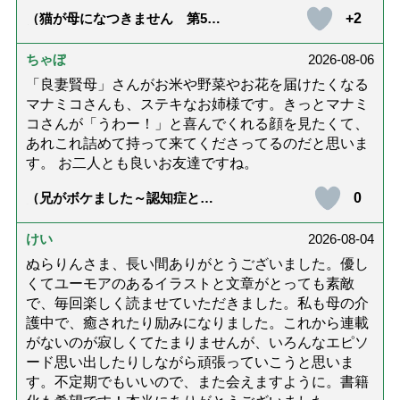
+2
（猫が母になつきません 第500
話「ありがとう」【最終話】）
ちゃぼ
2026-08-06
「良妻賢母」さんがお米や野菜やお花を届けたくなる
マナミコさんも、ステキなお姉様です。きっとマナミ
コさんが「うわー！」と喜んでくれる顔を見たくて、
あれこれ詰めて持って来てくださってるのだと思いま
す。 お二人とも良いお友達ですね。
0
（兄がボケました～認知症と介
護と老後と「第84回『特別送
達』が届きました」）
けい
2026-08-04
ぬらりんさま、長い間ありがとうございました。優し
くてユーモアのあるイラストと文章がとっても素敵
で、毎回楽しく読ませていただきました。私も母の介
護中で、癒されたり励みになりました。これから連載
がないのが寂しくてたまりませんが、いろんなエピソ
ード思い出したりしながら頑張っていこうと思いま
す。不定期でもいいので、また会えますように。書籍