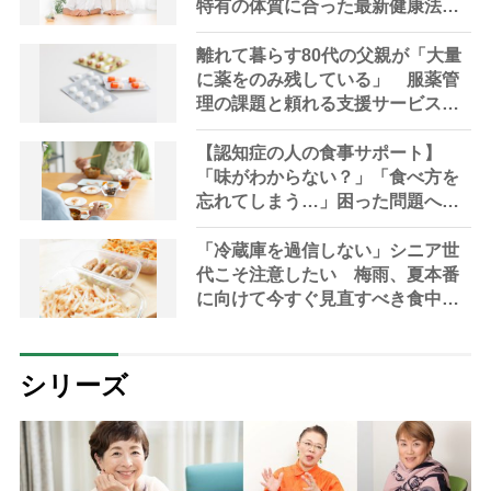
特有の体質に合った最新健康法を
内科医が指南
離れて暮らす80代の父親が「大量
に薬をのみ残している」 服薬管
理の課題と頼れる支援サービスを
専門家が解説
【認知症の人の食事サポート】
「味がわからない？」「食べ方を
忘れてしまう…」困った問題への5
つの工夫【管理栄養士解説】
「冷蔵庫を過信しない」シニア世
代こそ注意したい 梅雨、夏本番
に向けて今すぐ見直すべき食中毒
対策を家事アドバイザーが指南
シリーズ