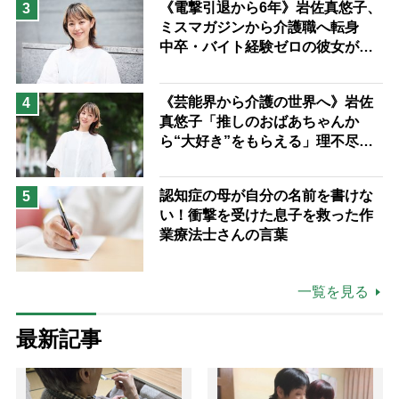
《電撃引退から6年》岩佐真悠子、
3
ミスマガジンから介護職へ転身
中卒・バイト経験ゼロの彼女が見
つけた“居場所”「社会の役に立ち
ながら自分らしくいられる」
《芸能界から介護の世界へ》岩佐
4
真悠子「推しのおばあちゃんか
ら“大好き”をもらえる」理不尽さ
も吹き飛ぶ“やりがい”、介護の現
場は「愛おしい」
認知症の母が自分の名前を書けな
5
い！衝撃を受けた息子を救った作
業療法士さんの言葉
一覧を見る
最新記事