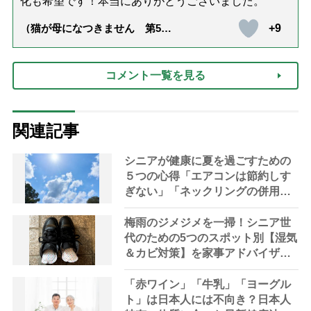
化も希望です！本当にありがとうございました。
+9
（猫が母になつきません 第500
話「ありがとう」【最終話】）
コメント一覧を見る
関連記事
シニアが健康に夏を過ごすための
５つの心得「エアコンは節約しす
ぎない」「ネックリングの併用で
電気代をお得に」【節約＆家事ア
ドバイザー解説】
梅雨のジメジメを一掃！シニア世
代のための5つのスポット別【湿気
＆カビ対策】を家事アドバイザー
が指南
「赤ワイン」「牛乳」「ヨーグル
ト」は日本人には不向き？日本人