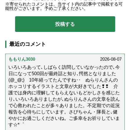
寄せられたコメントは、当サイト内の記事中で掲載する可
能性がございます。予めご了承ください。
最近のコメント
ももりん3030
2026-08-07
いろいろあって､しばらく訪問していなかったので､今
日になって500回が最終話と知り､愕然となりました
(@_@;) 10年経ってたんですね･･ ぬらりんさんの
ホッコリするイラストと文章が大好きでした❢❢ 介
護では身内に理解してもらえないもどかしさを感じた
り､いろいろありましたが､ぬらりんさんの文章を読ん
で心救われたことが多々ありました。不定期での近況
報告を心待ちにしています。さびちゃん・隊長と､健
やかにお過ごしくださいね。ご多幸をお祈りしていま
す☆*゜