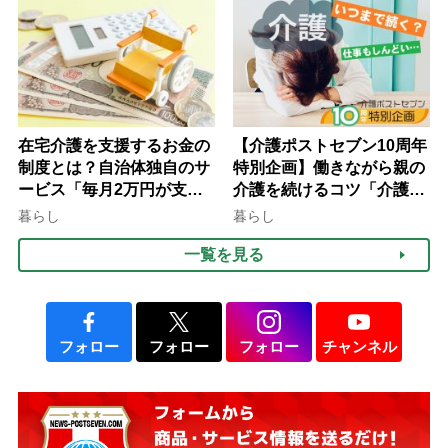
在宅介護を支援するお金の
【介護ポストセブン10周年
制度とは？自治体独自のサ
特別企画】働きながら親の
ービス「毎月2万円が支給
介護を続けるコツ「介護は
される」ケースも【FP解
10年以上続くことも…3つ
暮らし
暮らし
説】
のフェーズに分けて考えて
一覧を見る
みよう」【社会福祉士解
説】
フォロー
フォロー
フォロー
チャンネル