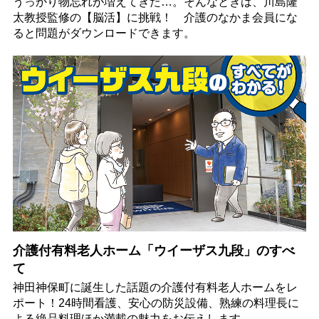
うっかり物忘れが増えてきた…。そんなときは、川島隆
太教授監修の【脳活】に挑戦！ 介護のなかま会員にな
ると問題がダウンロードできます。
介護付有料老人ホーム「ウイーザス九段」のすべ
て
神田神保町に誕生した話題の介護付有料老人ホームをレ
ポート！24時間看護、安心の防災設備、熟練の料理長に
よる絶品料理ほか満載の魅力をお伝えします。