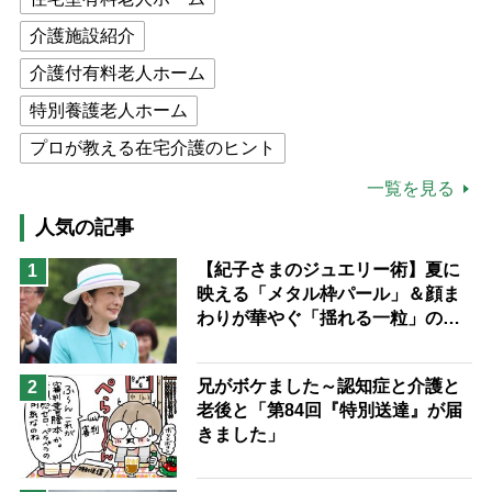
介護施設紹介
介護付有料老人ホーム
特別養護老人ホーム
プロが教える在宅介護のヒント
公的介護保険制度
介護食
一覧を見る
高木ブー
ケアマネジャー
人気の記事
猫が母になつきません
【紀子さまのジュエリー術】夏に
1
映える「メタル枠パール」＆顔ま
息子の遠距離介護サバイバル術
わりが華やぐ「揺れる一粒」の使
兄がボケました
便利なサービス
い分け方
予防法
兄がボケました～認知症と介護と
2
老後と「第84回『特別送達』が届
きました」