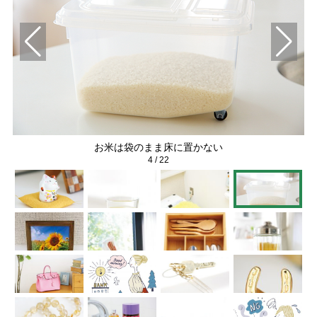
お米は袋のまま床に置かない
4
/
22