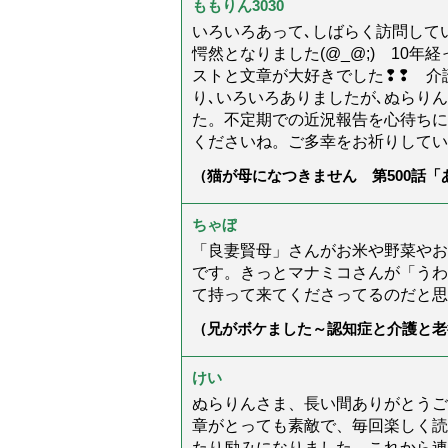
ももりん3030
いろいろあって､しばらく訪問してい
愕然となりました(@_@;) 10
ストと文章が大好きでした❢❢ 介
り､いろいろありましたが､ぬらり
た。不定期での近況報告を心待ちに
くださいね。ご多幸をお祈りしてい
（猫が母になつきません 第500話
ちゃぼ
「良妻賢母」さんがお米や野菜やお
です。きっとマナミコさんが「うわ
て持って来てくださってるのだと思
（兄がボケました～認知症と介護と老
た」）
けい
ぬらりんさま、長い間ありがとうご
章がとっても素敵で、毎回楽しく読
たり励みになりました。これから連