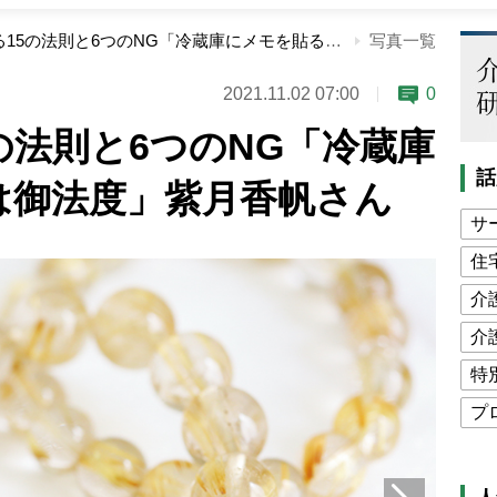
金運を高める15の法則と6つのNG「冷蔵庫にメモを貼るのは御法度」紫月香帆さん
写真一覧
2021.11.02 07:00
0
の法則と6つのNG「冷蔵庫
話
は御法度」紫月香帆さん
サ
住
介
介
特
プ
公
高