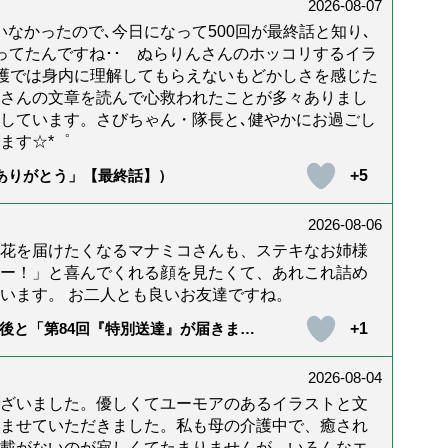
2026-08-07
なかったので､今日になって500回が最終話と知り､
年経ってたんですね･･ ぬらりんさんのホッコリするイラ
護では身内に理解してもらえないもどかしさを感じた
んさんの文章を読んで心救われたことが多々ありまし
しています。さびちゃん・隊長と､健やかにお過ごし
ます☆*゜
+5
「ありがとう」【最終話】）
2026-08-06
花を届けたくなるマナミコさんも、ステキなお姉様
ー！」と喜んでくれる顔を見たくて、あれこれ詰め
います。 お二人とも良いお友達ですね。
+1
後と「第84回『特別送達』が届きまし
2026-08-04
ざいました。優しくてユーモアのあるイラストと文
ませていただきました。私も母の介護中で、癒され
載がないのが寂しくてたまりませんが、いろんなエ