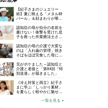
気の記事
が母になつきません
【紀子さまのジュエリー
術】夏に映える「メタル枠
子の遠距離介護サバイバル術
パール」＆顔まわりが華や
がボケました
便利なサービス
ぐ「揺れる一粒」の使い分
け方
認知症の母が自分の名前を
防法
書けない！衝撃を受けた息
子を救った作業療法士さん
の言葉
認知症の母の介護で大変な
のは「入れ歯の管理」焼き
そばをほぼ完食した母に息
運気がアップするジャスミンとキンモクセイを生活に取り
子が血の気が引いた理由
兄がボケました～認知症と
介護と老後と「第84回『特
別送達』が届きました」
《冷え対策と両立》紀子さ
まに学ぶ「しっかり素材」
を夏らしく軽やかに魅せる
3つの着こなし法則
一覧を見る