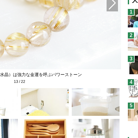
人
猫
1
息
兄
2
予
3
水晶）は強力な金運を呼ぶパワーストーン
13
/
22
4
5