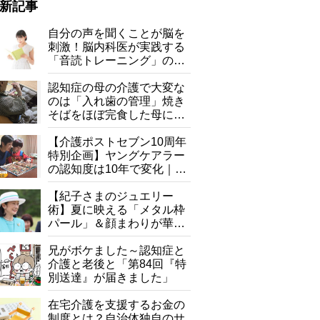
新記事
自分の声を聞くことが脳を
刺激！脳内科医が実践する
「音読トレーニング」の極
意
認知症の母の介護で大変な
のは「入れ歯の管理」焼き
そばをほぼ完食した母に息
子が血の気が引いた理由
【介護ポストセブン10周年
特別企画】ヤングケアラー
の認知度は10年で変化｜流
行語大賞にノミネート、法
律にも明記されたが果たし
【紀子さまのジュエリー
て現在は？
術】夏に映える「メタル枠
パール」＆顔まわりが華や
ぐ「揺れる一粒」の使い分
け方
兄がボケました～認知症と
介護と老後と「第84回『特
別送達』が届きました」
在宅介護を支援するお金の
制度とは？自治体独自のサ