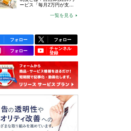
ービス「毎月2万円が支給
される」ケースも【FP解
一覧を見る
説】
フォロー
フォロー
チャンネル
フォロー
登録