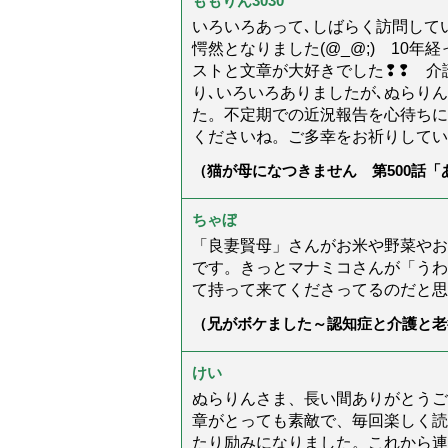
ももりん3030
いろいろあって､しばらく訪問してい
愕然となりました(@_@;) 10
ストと文章が大好きでした❢❢ 介
り､いろいろありましたが､ぬらり
た。不定期での近況報告を心待ちに
くださいね。ご多幸をお祈りしてい
（猫が母になつきません 第500話
ちゃぼ
「良妻賢母」さんがお米や野菜やお
です。きっとマナミコさんが「うわ
て持って来てくださってるのだと思
（兄がボケました～認知症と介護と老
た」）
けい
ぬらりんさま、長い間ありがとうご
章がとっても素敵で、毎回楽しく読
たり励みになりました。これから連