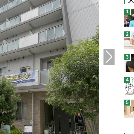
人
猫
1
息
兄
2
予
3
4
5