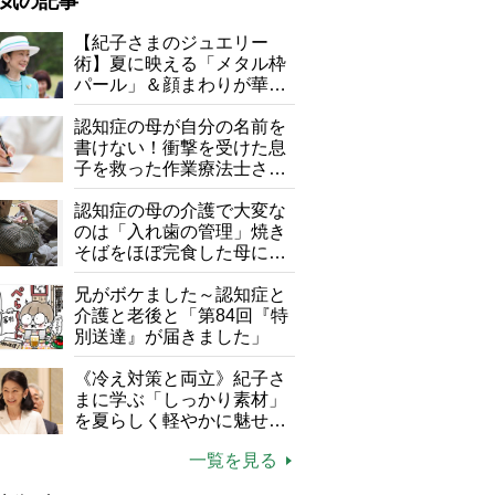
気の記事
が母になつきません
【紀子さまのジュエリー
術】夏に映える「メタル枠
子の遠距離介護サバイバル術
パール」＆顔まわりが華や
がボケました
便利なサービス
ぐ「揺れる一粒」の使い分
け方
認知症の母が自分の名前を
防法
書けない！衝撃を受けた息
子を救った作業療法士さん
の言葉
認知症の母の介護で大変な
のは「入れ歯の管理」焼き
そばをほぼ完食した母に息
子が血の気が引いた理由
兄がボケました～認知症と
介護と老後と「第84回『特
別送達』が届きました」
《冷え対策と両立》紀子さ
まに学ぶ「しっかり素材」
を夏らしく軽やかに魅せる
3つの着こなし法則
一覧を見る