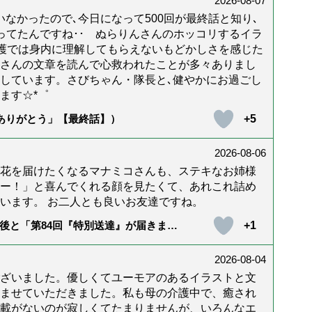
2026-08-07
なかったので､今日になって500回が最終話と知り､
年経ってたんですね･･ ぬらりんさんのホッコリするイラ
護では身内に理解してもらえないもどかしさを感じた
んさんの文章を読んで心救われたことが多々ありまし
しています。さびちゃん・隊長と､健やかにお過ごし
ます☆*゜
+5
「ありがとう」【最終話】）
2026-08-06
花を届けたくなるマナミコさんも、ステキなお姉様
ー！」と喜んでくれる顔を見たくて、あれこれ詰め
います。 お二人とも良いお友達ですね。
+1
後と「第84回『特別送達』が届きまし
2026-08-04
ざいました。優しくてユーモアのあるイラストと文
ませていただきました。私も母の介護中で、癒され
載がないのが寂しくてたまりませんが、いろんなエ