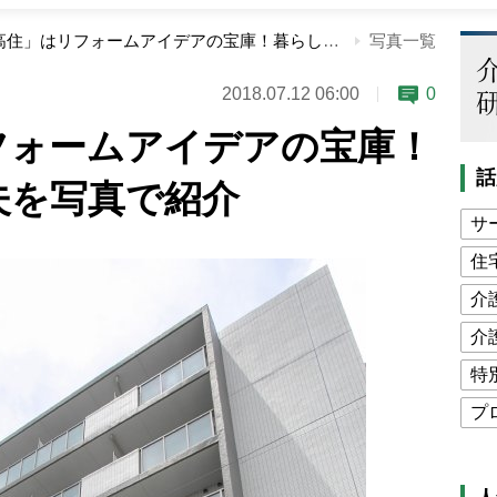
「サ高住」はリフォームアイデアの宝庫！暮らしやすい工夫を写真で紹介
写真一覧
2018.07.12 06:00
0
フォームアイデアの宝庫！
話
夫を写真で紹介
サ
住
介
介
特
プ
公
高