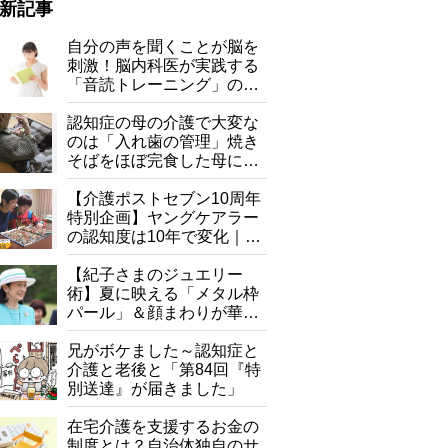
新記事
自分の声を聞くことが脳を
刺激！脳内科医が実践する
「音読トレーニング」の極
意
認知症の母の介護で大変な
のは「入れ歯の管理」焼き
そばをほぼ完食した母に息
子が血の気が引いた理由
【介護ポストセブン10周年
特別企画】ヤングケアラー
の認知度は10年で変化｜流
行語大賞にノミネート、法
律にも明記されたが果たし
【紀子さまのジュエリー
て現在は？
術】夏に映える「メタル枠
パール」＆顔まわりが華や
ぐ「揺れる一粒」の使い分
け方
兄がボケました～認知症と
介護と老後と「第84回『特
別送達』が届きました」
在宅介護を支援するお金の
制度とは？自治体独自のサ