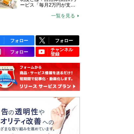
ービス「毎月2万円が支給
される」ケースも【FP解
一覧を見る
説】
フォロー
フォロー
チャンネル
フォロー
登録