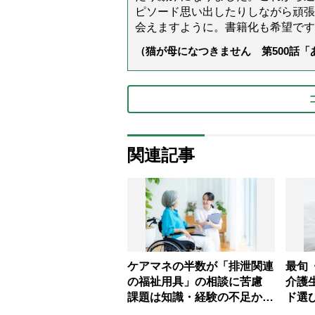
ピソード思い出したりしながら頑張
会えますように。書籍化も希望です
（猫が母になつきません 第500話
関連記事
ケアマネの半数が「排泄関連
最旬
の福祉用具」の相談に苦慮
介護
課題は知識・経験の不足か
ド選
【ケアマネジャーの意識調
専門