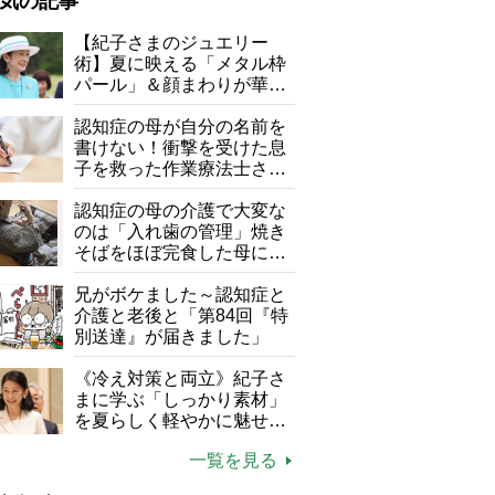
気の記事
が母になつきません
【紀子さまのジュエリー
術】夏に映える「メタル枠
子の遠距離介護サバイバル術
パール」＆顔まわりが華や
がボケました
便利なサービス
ぐ「揺れる一粒」の使い分
け方
認知症の母が自分の名前を
防法
書けない！衝撃を受けた息
子を救った作業療法士さん
の言葉
認知症の母の介護で大変な
のは「入れ歯の管理」焼き
そばをほぼ完食した母に息
子が血の気が引いた理由
兄がボケました～認知症と
介護と老後と「第84回『特
別送達』が届きました」
《冷え対策と両立》紀子さ
まに学ぶ「しっかり素材」
を夏らしく軽やかに魅せる
3つの着こなし法則
一覧を見る