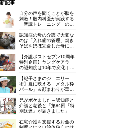
新記事
自分の声を聞くことが脳を
刺激！脳内科医が実践する
「音読トレーニング」の極
意
認知症の母の介護で大変な
のは「入れ歯の管理」焼き
そばをほぼ完食した母に息
子が血の気が引いた理由
【介護ポストセブン10周年
特別企画】ヤングケアラー
の認知度は10年で変化｜流
行語大賞にノミネート、法
律にも明記されたが果たし
【紀子さまのジュエリー
て現在は？
術】夏に映える「メタル枠
パール」＆顔まわりが華や
ぐ「揺れる一粒」の使い分
け方
兄がボケました～認知症と
介護と老後と「第84回『特
別送達』が届きました」
在宅介護を支援するお金の
制度とは？自治体独自のサ