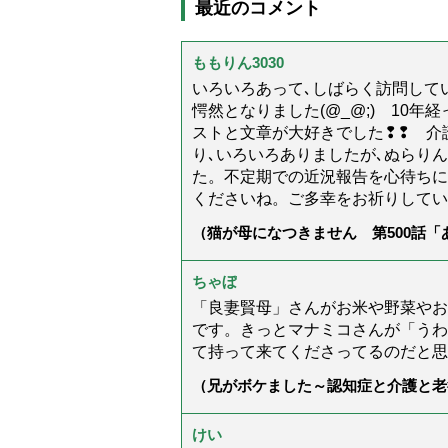
最近のコメント
ももりん3030
いろいろあって､しばらく訪問してい
愕然となりました(@_@;) 10
ストと文章が大好きでした❢❢ 介
り､いろいろありましたが､ぬらり
た。不定期での近況報告を心待ちに
くださいね。ご多幸をお祈りしてい
（猫が母になつきません 第500話
ちゃぼ
「良妻賢母」さんがお米や野菜やお
です。きっとマナミコさんが「うわ
て持って来てくださってるのだと思
（兄がボケました～認知症と介護と老
た」）
けい