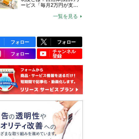
ービス「毎月2万円が支給
される」ケースも【FP解
一覧を見る
説】
フォロー
フォロー
チャンネル
フォロー
登録