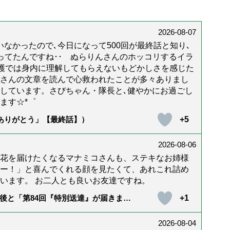
2026-08-07
なかったので､今日になって500回が最終話と知り､
年経ってたんですね･･ ぬらりんさんのホッコリするイラ
護では身内に理解してもらえないもどかしさを感じた
んさんの文章を読んで心救われたことが多々ありまし
しています。さびちゃん・隊長と､健やかにお過ごし
ます☆*゜
+5
「ありがとう」【最終話】）
2026-08-06
花を届けたくなるマナミコさんも、ステキなお姉様
ー！」と喜んでくれる顔を見たくて、あれこれ詰め
います。 お二人とも良いお友達ですね。
+1
後と「第84回『特別送達』が届きまし
2026-08-04