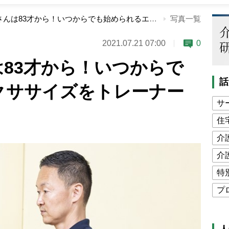
橋田壽賀子さんは83才から！いつからでも始められるエクササイズをトレーナーが伝授
写真一覧
2021.07.21 07:00
0
83才から！いつからで
話
クササイズをトレーナー
サ
住
介
介
特
プ
公
高