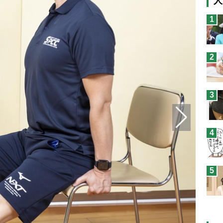
人
猫
1
息
兄
2
予
3
4
5