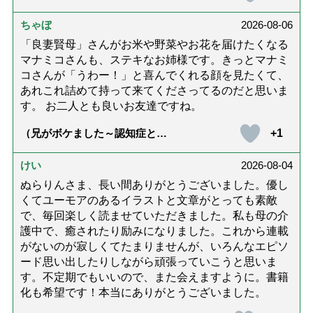
話「ありがとう」【最終話】）
ちゃぼ
2026-08-06
「良妻賢母」さんがお米や野菜やお花を届けたくなる
マナミコさんも、ステキなお姉様です。きっとマナミ
コさんが「うわー！」と喜んでくれる顔を見たくて、
あれこれ詰めて持って来てくださってるのだと思いま
す。 お二人とも良いお友達ですね。
+1
（兄がボケました～認知症と介
護と老後と「第84回『特別送
達』が届きました」）
けい
2026-08-04
ぬらりんさま、長い間ありがとうございました。優し
くてユーモアのあるイラストと文章がとっても素敵
で、毎回楽しく読ませていただきました。私も母の介
護中で、癒されたり励みになりました。これから連載
がないのが寂しくてたまりませんが、いろんなエピソ
ード思い出したりしながら頑張っていこうと思いま
す。不定期でもいいので、また会えますように。書籍
化も希望です！本当にありがとうございました。