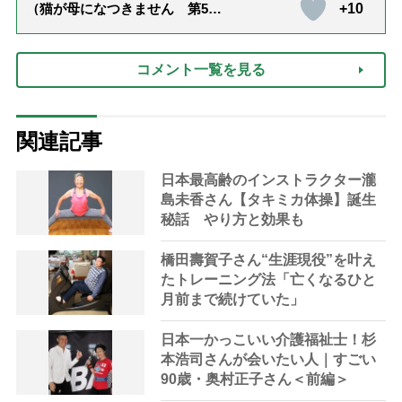
+10
（猫が母になつきません 第500
話「ありがとう」【最終話】）
コメント一覧を見る
関連記事
日本最高齢のインストラクター瀧
島未香さん【タキミカ体操】誕生
秘話 やり方と効果も
橋田壽賀子さん“生涯現役”を叶え
たトレーニング法「亡くなるひと
月前まで続けていた」
日本一かっこいい介護福祉士！杉
本浩司さんが会いたい人｜すごい
90歳・奥村正子さん＜前編＞