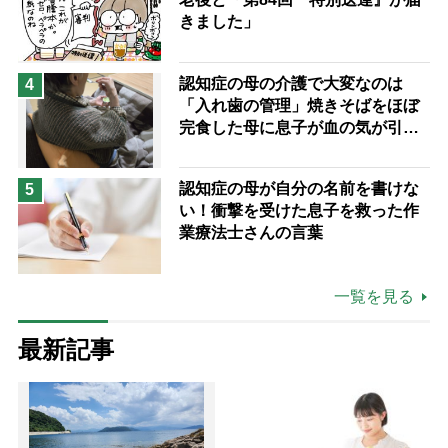
きました」
認知症の母の介護で大変なのは
4
「入れ歯の管理」焼きそばをほぼ
完食した母に息子が血の気が引い
た理由
認知症の母が自分の名前を書けな
5
い！衝撃を受けた息子を救った作
業療法士さんの言葉
一覧を見る
最新記事