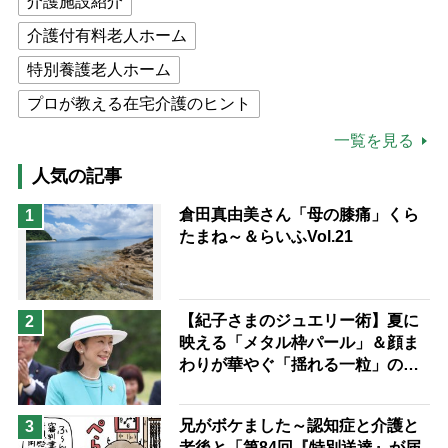
介護施設紹介
介護付有料老人ホーム
特別養護老人ホーム
プロが教える在宅介護のヒント
公的介護保険制度
介護食
一覧を見る
高木ブー
ケアマネジャー
人気の記事
猫が母になつきません
倉田真由美さん「母の膝痛」くら
1
たまね～＆らいふVol.21
息子の遠距離介護サバイバル術
兄がボケました
便利なサービス
予防法
【紀子さまのジュエリー術】夏に
2
映える「メタル枠パール」＆顔ま
わりが華やぐ「揺れる一粒」の使
い分け方
兄がボケました～認知症と介護と
3
老後と「第84回『特別送達』が届