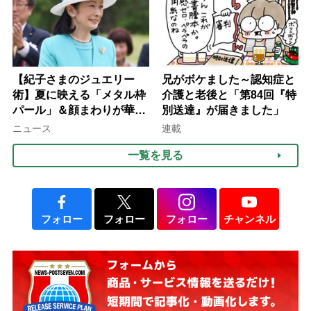
【紀子さまのジュエリー
兄がボケました～認知症と
術】夏に映える「メタル枠
介護と老後と「第84回『特
パール」＆顔まわりが華や
別送達』が届きました」
ぐ「揺れる一粒」の使い分
ニュース
連載
け方
一覧を見る
フォロー
フォロー
フォロー
チャンネル