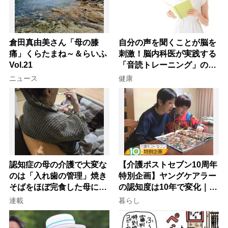
倉田真由美さん「母の膝
自分の声を聞くことが脳を
痛」くらたまね～＆らいふ
刺激！脳内科医が実践する
Vol.21
「音読トレーニング」の極
意
ニュース
健康
認知症の母の介護で大変な
【介護ポストセブン10周年
のは「入れ歯の管理」焼き
特別企画】ヤングケアラー
そばをほぼ完食した母に息
の認知度は10年で変化｜流
子が血の気が引いた理由
行語大賞にノミネート、法
連載
暮らし
律にも明記されたが果たし
て現在は？