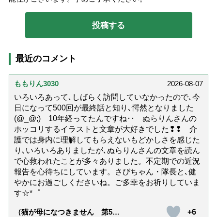
最近のコメント
ももりん3030
2026-08-07
いろいろあって､しばらく訪問していなかったので､今
日になって500回が最終話と知り､愕然となりました
(@_@;) 10年経ってたんですね･･ ぬらりんさんの
ホッコリするイラストと文章が大好きでした❢❢ 介
護では身内に理解してもらえないもどかしさを感じた
り､いろいろありましたが､ぬらりんさんの文章を読ん
で心救われたことが多々ありました。不定期での近況
報告を心待ちにしています。さびちゃん・隊長と､健
やかにお過ごしくださいね。ご多幸をお祈りしていま
す☆*゜
+6
（猫が母になつきません 第500