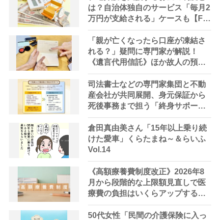
は？自治体独自のサービス「毎月2
万円が支給される」ケースも【FP
解説】
「親が亡くなったら口座が凍結さ
れる？」疑問に専門家が解説！
《遺言代用信託》ほか故人の預金
を引き出す方法やサービス
司法書士などの専門家集団と不動
産会社が共同展開、身元保証から
死後事務まで担う「終身サポー
ト」の提供を開始
倉田真由美さん「15年以上乗り続
けた愛車」くらたまね～＆らいふ
Vol.14
《高額療養費制度改正》2026年8
月から段階的な上限額見直しで医
療費の負担はいくらアップする？
高齢者への影響は？【FP解説】
50代女性「民間の介護保険に入っ