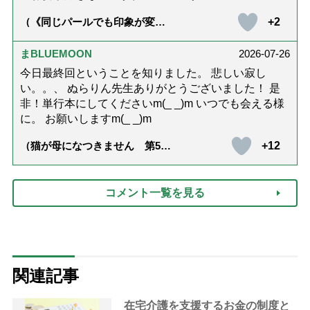
+2
（《同じパールでも印象が変
化》皇后雅子さまに学ぶ「大人
の夏ネックレス」上品＆涼しげ
に見せる4つの法則）
まBLUEMOON
2026-07-26
今日最終回ということを知りました。 悲しい寂し
い。。、 ぬらりん先生ありがとうございました！ 是
非！単行本にしてくださいm(_ _)m いつでも会える様
に。 お願いしますm(_ _)m
+12
（猫が母になつきません 第500
話「ありがとう」【最終話】）
コメント一覧を見る
関連記事
在宅介護を支援するお金の制度と