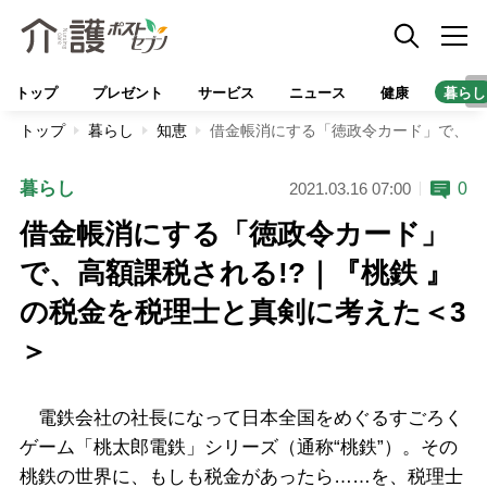
トップ
プレゼント
サービス
ニュース
健康
暮らし
トップ
暮らし
知恵
借金帳消にする「徳政令カード」で、高額
暮らし
0
2021.03.16 07:00
借金帳消にする「徳政令カード」
で、高額課税される!?｜『桃鉄 』
の税金を税理士と真剣に考えた＜3
＞
電鉄会社の社長になって日本全国をめぐるすごろく
ゲーム「桃太郎電鉄」シリーズ（通称“桃鉄”）。その
桃鉄の世界に、もしも税金があったら……を、税理士