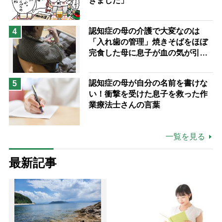
きました」
認知症の母の介護で大変なのは
4
「入れ歯の管理」焼きそばをほぼ
完食した母に息子が血の気が引い
た理由
認知症の母が自分の名前を書けな
5
い！衝撃を受けた息子を救った作
業療法士さんの言葉
一覧を見る
最新記事