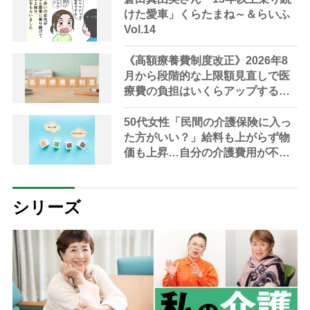
けた愛車」くらたまね～＆らいふ
Vol.14
《高額療養費制度改正》2026年8
月から段階的な上限額見直しで医
療費の負担はいくらアップする？
高齢者への影響は？【FP解説】
50代女性「民間の介護保険に入っ
た方がいい？」給料も上がらず物
価も上昇…自分の介護費用が不安
【専門家が回答】
シリーズ