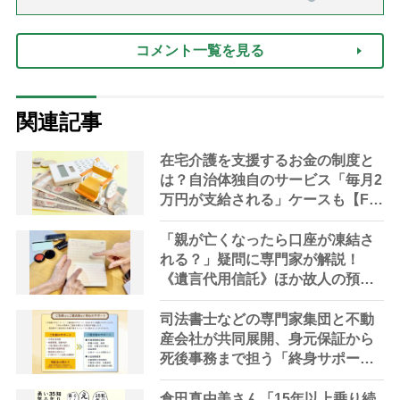
話「ありがとう」【最終話】）
コメント一覧を見る
関連記事
在宅介護を支援するお金の制度と
は？自治体独自のサービス「毎月2
万円が支給される」ケースも【FP
解説】
「親が亡くなったら口座が凍結さ
れる？」疑問に専門家が解説！
《遺言代用信託》ほか故人の預金
を引き出す方法やサービス
司法書士などの専門家集団と不動
産会社が共同展開、身元保証から
死後事務まで担う「終身サポー
ト」の提供を開始
倉田真由美さん「15年以上乗り続