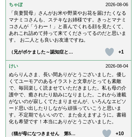
ちゃぼ
2026-08-06
「良妻賢母」さんがお米や野菜やお花を届けたくなる
マナミコさんも、ステキなお姉様です。きっとマナミ
コさんが「うわー！」と喜んでくれる顔を見たくて、
あれこれ詰めて持って来てくださってるのだと思いま
す。 お二人とも良いお友達ですね。
+1
（兄がボケました～認知症と介
護と老後と「第84回『特別送
達』が届きました」）
けい
2026-08-04
ぬらりんさま、長い間ありがとうございました。優し
くてユーモアのあるイラストと文章がとっても素敵
で、毎回楽しく読ませていただきました。私も母の介
護中で、癒されたり励みになりました。これから連載
がないのが寂しくてたまりませんが、いろんなエピソ
ード思い出したりしながら頑張っていこうと思いま
す。不定期でもいいので、また会えますように。書籍
化も希望です！本当にありがとうございました。
+10
（猫が母になつきません 第500