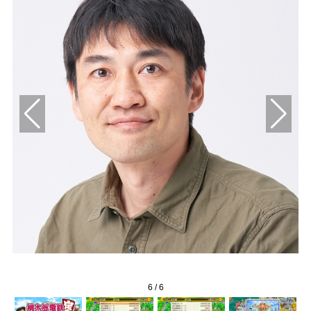
6
/
6