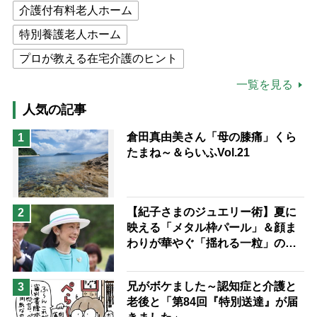
介護付有料老人ホーム
特別養護老人ホーム
プロが教える在宅介護のヒント
公的介護保険制度
介護食
一覧を見る
高木ブー
ケアマネジャー
人気の記事
猫が母になつきません
倉田真由美さん「母の膝痛」くら
1
たまね～＆らいふVol.21
息子の遠距離介護サバイバル術
兄がボケました
便利なサービス
予防法
【紀子さまのジュエリー術】夏に
2
映える「メタル枠パール」＆顔ま
わりが華やぐ「揺れる一粒」の使
い分け方
兄がボケました～認知症と介護と
3
老後と「第84回『特別送達』が届