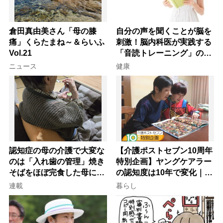
倉田真由美さん「母の膝
自分の声を聞くことが脳を
痛」くらたまね～＆らいふ
刺激！脳内科医が実践する
Vol.21
「音読トレーニング」の極
意
ニュース
健康
認知症の母の介護で大変な
【介護ポストセブン10周年
のは「入れ歯の管理」焼き
特別企画】ヤングケアラー
そばをほぼ完食した母に息
の認知度は10年で変化｜流
子が血の気が引いた理由
行語大賞にノミネート、法
連載
暮らし
律にも明記されたが果たし
て現在は？