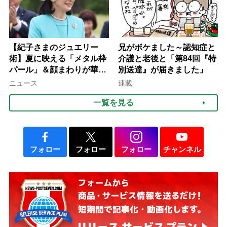
【紀子さまのジュエリー
兄がボケました～認知症と
術】夏に映える「メタル枠
介護と老後と「第84回『特
パール」＆顔まわりが華や
別送達』が届きました」
ぐ「揺れる一粒」の使い分
ニュース
連載
け方
一覧を見る
フォロー
フォロー
フォロー
チャンネル