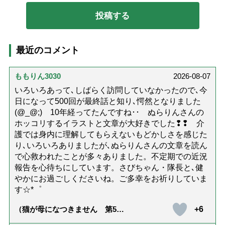
最近のコメント
ももりん3030
2026-08-07
いろいろあって､しばらく訪問していなかったので､今
日になって500回が最終話と知り､愕然となりました
(@_@;) 10年経ってたんですね･･ ぬらりんさんの
ホッコリするイラストと文章が大好きでした❢❢ 介
護では身内に理解してもらえないもどかしさを感じた
り､いろいろありましたが､ぬらりんさんの文章を読ん
で心救われたことが多々ありました。不定期での近況
報告を心待ちにしています。さびちゃん・隊長と､健
やかにお過ごしくださいね。ご多幸をお祈りしていま
す☆*゜
+6
（猫が母になつきません 第500
話「ありがとう」【最終話】）