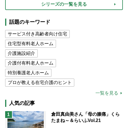
シリーズの一覧を見る
話題のキーワード
サービス付き高齢者向け住宅
住宅型有料老人ホーム
介護施設紹介
介護付有料老人ホーム
特別養護老人ホーム
プロが教える在宅介護のヒント
公的介護保険制度
介護食
一覧を見る
高木ブー
ケアマネジャー
人気の記事
猫が母になつきません
倉田真由美さん「母の膝痛」くら
1
たまね～＆らいふVol.21
息子の遠距離介護サバイバル術