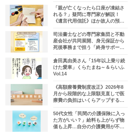
解説】
「親が亡くなったら口座が凍結さ
れる？」疑問に専門家が解説！
《遺言代用信託》ほか故人の預金
を引き出す方法やサービス
司法書士などの専門家集団と不動
産会社が共同展開、身元保証から
死後事務まで担う「終身サポー
ト」の提供を開始
倉田真由美さん「15年以上乗り続
けた愛車」くらたまね～＆らいふ
Vol.14
《高額療養費制度改正》2026年8
月から段階的な上限額見直しで医
療費の負担はいくらアップする？
高齢者への影響は？【FP解説】
50代女性「民間の介護保険に入っ
た方がいい？」給料も上がらず物
価も上昇…自分の介護費用が不安