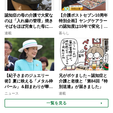
認知症の母の介護で大変な
【介護ポストセブン10周年
のは「入れ歯の管理」焼き
特別企画】ヤングケアラー
そばをほぼ完食した母に息
の認知度は10年で変化｜流
子が血の気が引いた理由
行語大賞にノミネート、法
連載
暮らし
律にも明記されたが果たし
て現在は？
【紀子さまのジュエリー
兄がボケました～認知症と
術】夏に映える「メタル枠
介護と老後と「第84回『特
パール」＆顔まわりが華や
別送達』が届きました」
ぐ「揺れる一粒」の使い分
ニュース
連載
け方
一覧を見る