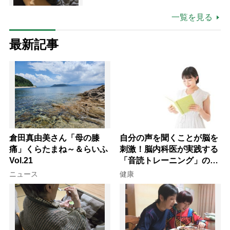
一覧を見る
最新記事
倉田真由美さん「母の膝
自分の声を聞くことが脳を
痛」くらたまね～＆らいふ
刺激！脳内科医が実践する
Vol.21
「音読トレーニング」の極
意
ニュース
健康