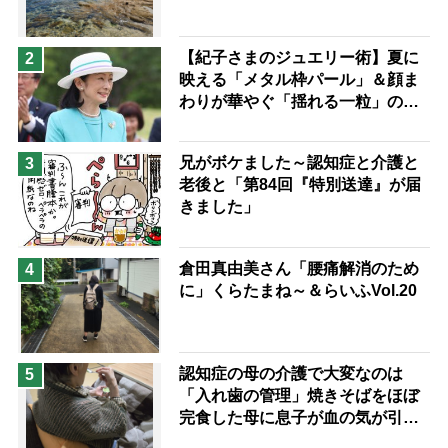
兄がボケました
便利なサービス
予防法
【紀子さまのジュエリー術】夏に
2
映える「メタル枠パール」＆顔ま
わりが華やぐ「揺れる一粒」の使
い分け方
兄がボケました～認知症と介護と
3
老後と「第84回『特別送達』が届
きました」
倉田真由美さん「腰痛解消のため
4
に」くらたまね～＆らいふVol.20
認知症の母の介護で大変なのは
5
「入れ歯の管理」焼きそばをほぼ
完食した母に息子が血の気が引い
た理由