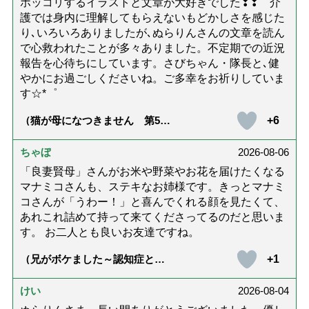
ホッコリするイラストと文章が大好きでした❢❢ 介
護では身内に理解してもらえないもどかしさを感じた
り､いろいろありましたが､ぬらりんさんの文章を読ん
で心救われたことが多々ありました。不定期での近況
報告を心待ちにしています。さびちゃん・隊長と､健
やかにお過ごしくださいね。ご多幸をお祈りしていま
す☆*゜
+6
（猫が母になつきません 第500
話「ありがとう」【最終話】）
ちゃぼ
2026-08-06
「良妻賢母」さんがお米や野菜やお花を届けたくなる
マナミコさんも、ステキなお姉様です。きっとマナミ
コさんが「うわー！」と喜んでくれる顔を見たくて、
あれこれ詰めて持って来てくださってるのだと思いま
す。 お二人とも良いお友達ですね。
+1
（兄がボケました～認知症と介
護と老後と「第84回『特別送
達』が届きました」）
けい
2026-08-04