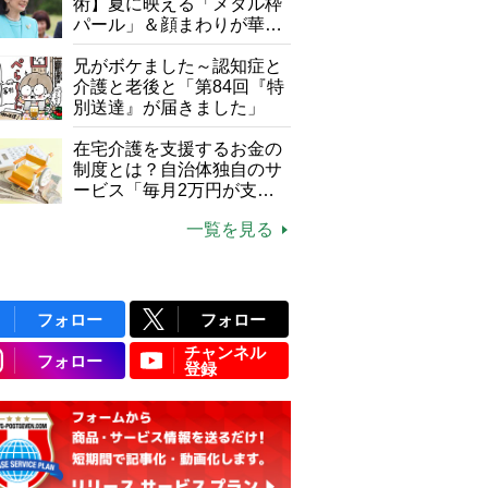
て現在は？
術】夏に映える「メタル枠
パール」＆顔まわりが華や
ぐ「揺れる一粒」の使い分
け方
兄がボケました～認知症と
介護と老後と「第84回『特
別送達』が届きました」
在宅介護を支援するお金の
制度とは？自治体独自のサ
ービス「毎月2万円が支給
される」ケースも【FP解
一覧を見る
説】
フォロー
フォロー
チャンネル
フォロー
登録