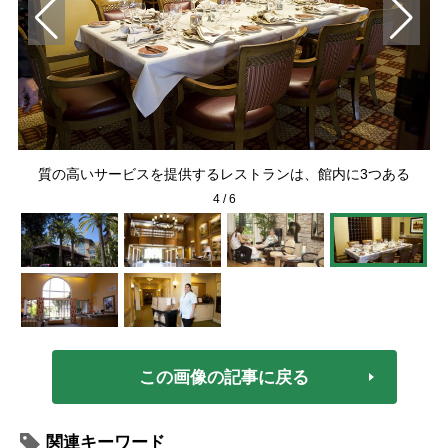
マッ
介
質の高いサービスを提供するレストランは、館内に3つある
4
/
6
この画像の記事に戻る
関連キーワード