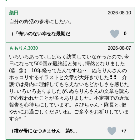
柴田
2026-08-10
自分の終活の参考にしたい。
0
（「悔いのない幸せな最期だっ
た」女優・杉田かおるさんが振
り返る母の在宅介護と看取り｜
幸せな在宅死のために医師が教
ももりん3030
2026-08-07
える大切な5つのこと）
いろいろあって､しばらく訪問していなかったので､今
日になって500回が最終話と知り､愕然となりました
(@_@;) 10年経ってたんですね･･ ぬらりんさんの
ホッコリするイラストと文章が大好きでした❢❢ 介
護では身内に理解してもらえないもどかしさを感じた
り､いろいろありましたが､ぬらりんさんの文章を読ん
で心救われたことが多々ありました。不定期での近況
報告を心待ちにしています。さびちゃん・隊長と､健
やかにお過ごしくださいね。ご多幸をお祈りしていま
す☆*゜
+7
（猫が母になつきません 第500
話「ありがとう」【最終話】）