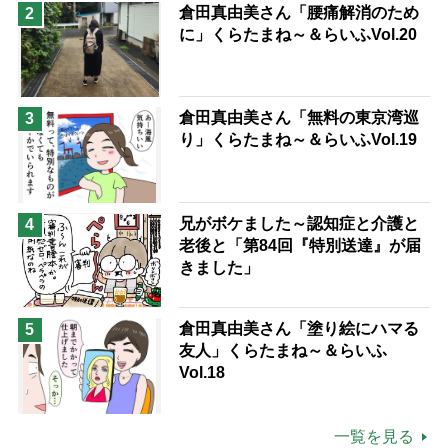
倉田真由美さん「腰痛解消のため
2
に」くらたまね～＆らいふVol.20
倉田真由美さん「無料の東京湾巡
3
り」くらたまね～＆らいふVol.19
兄がボケました～認知症と介護と
4
老後と「第84回『特別送達』が届
きました」
倉田真由美さん「塗り絵にハマる
5
友人」くらたまね～＆らいふ
Vol.18
一覧を見る