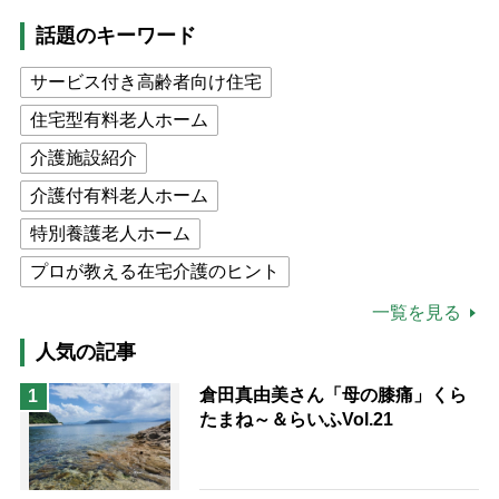
話題のキーワード
サービス付き高齢者向け住宅
住宅型有料老人ホーム
介護施設紹介
介護付有料老人ホーム
特別養護老人ホーム
プロが教える在宅介護のヒント
公的介護保険制度
介護食
一覧を見る
高木ブー
ケアマネジャー
人気の記事
猫が母になつきません
倉田真由美さん「母の膝痛」くら
1
たまね～＆らいふVol.21
息子の遠距離介護サバイバル術
兄がボケました
便利なサービス
予防法