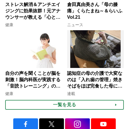
ストレス解消＆アンチエイ
倉田真由美さん「母の膝
ジングに効果抜群！元アナ
痛」くらたまね～＆らいふ
ウンサーが教える「心と体
Vol.21
を元気にする音読の習慣」
健康
ニュース
自分の声を聞くことが脳を
認知症の母の介護で大変な
刺激！脳内科医が実践する
のは「入れ歯の管理」焼き
「音読トレーニング」の極
そばをほぼ完食した母に息
意
子が血の気が引いた理由
健康
連載
一覧を見る