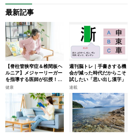
最新記事
【脊柱管狭窄症＆椎間板ヘ
週刊脳トレ｜手書きする機
ルニア】メジャーリーガー
会が減った時代だからこそ
を指導する医師が伝授！腰
試したい「思い出し漢字」
痛を自力で治す運動療法4
健康
連載
選