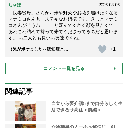
ちゃぼ
2026-08-06
「良妻賢母」さんがお米や野菜やお花を届けたくなる
マナミコさんも、ステキなお姉様です。きっとマナミ
コさんが「うわー！」と喜んでくれる顔を見たくて、
あれこれ詰めて持って来てくださってるのだと思いま
す。 お二人とも良いお友達ですね。
+1
（兄がボケました～認知症と介
護と老後と「第84回『特別送
達』が届きました」）
コメント一覧を見る
関連記事
自立から要介護5まで自分らしく生
活できるサ高住＜前編＞
介護業界の人手不足解消に AI、