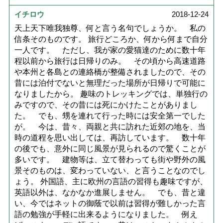
イチロウ
2018-12-24
天上天下唯我独尊、何と言う名句でしょうか。 私の
信条そのものです。 旅行どころか、何から何まで自分
一人です。 ただし、我が家の愛猫達のために数十年
程以前から旅行は日帰りのみ。 その頃から高速道路
や本州と各島との連絡橋が整備されましたので、その
昔には泊付でないと無理だった場所が日帰りで可能に
なりましたから。 趣味のトレッキングでは、単独行の
みですので、その昔には死にかけたことがありまし
た。 でも、甥を連れて行った時には安全第一でした
が。 今は、昔々、両親と共に訪れた近郊の地を、当
時の道程を思い出しては、再訪しています。 数十年
の後でも、意外に同じ風景が見られるので驚くことが
多いです。 建物等は、立て替わっても街や野外の風
景そのものは、変わっていない、と言うことなのでし
ょう。 外国語、主に欧州の言語の習得も趣味ですが、
英語以外は、なかなか進展しません。 でも、昔と違
い、今ではネットの御蔭で以前は習得が難しかった言
語の勉強が手軽に出来るようになりました。 例え