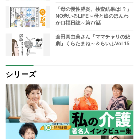
「母の慢性膵炎、検査結果は!？」
NO老いるLIFE～母と娘のほんわ
か口福日誌～第77話
倉田真由美さん「ママチャリの悲
劇」くらたまね～＆らいふVol.15
シリーズ