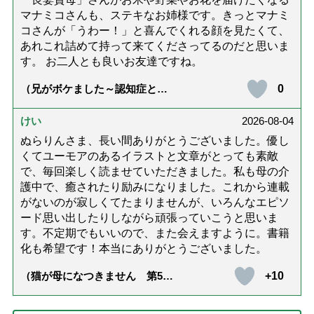
マナミコさんも、ステキなお姉様です。きっとマナミ
コさんが「うわー！」と喜んでくれる顔を見たくて、
あれこれ詰めて持って来てくださってるのだと思いま
す。 お二人とも良いお友達ですね。
0
（兄がボケました～認知症と介
護と老後と「第84回『特別送
達』が届きました」）
けい
2026-08-04
ぬらりんさま、長い間ありがとうございました。優し
くてユーモアのあるイラストと文章がとっても素敵
で、毎回楽しく読ませていただきました。私も母の介
護中で、癒されたり励みになりました。これから連載
がないのが寂しくてたまりませんが、いろんなエピソ
ード思い出したりしながら頑張っていこうと思いま
す。不定期でもいいので、また会えますように。書籍
化も希望です！本当にありがとうございました。
+10
（猫が母になつきません 第500
話「ありがとう」【最終話】）