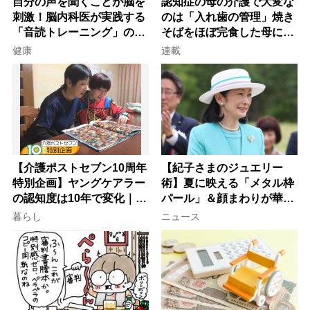
自分の声を聞くことが脳を
認知症の母の介護で大変な
刺激！脳内科医が実践する
のは「入れ歯の管理」焼き
「音読トレーニング」の極
そばをほぼ完食した母に息
意
子が血の気が引いた理由
健康
連載
【介護ポストセブン10周年
【紀子さまのジュエリー
特別企画】ヤングケアラー
術】夏に映える「メタル枠
の認知度は10年で変化｜流
パール」＆顔まわりが華や
行語大賞にノミネート、法
ぐ「揺れる一粒」の使い分
暮らし
ニュース
律にも明記されたが果たし
け方
て現在は？