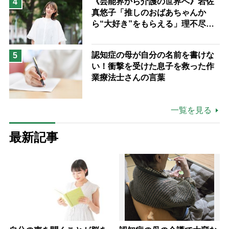
《芸能界から介護の世界へ》岩佐
4
真悠子「推しのおばあちゃんか
ら“大好き”をもらえる」理不尽さ
も吹き飛ぶ“やりがい”、介護の現
場は「愛おしい」
認知症の母が自分の名前を書けな
5
い！衝撃を受けた息子を救った作
業療法士さんの言葉
一覧を見る
最新記事