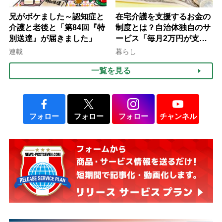
兄がボケました～認知症と
在宅介護を支援するお金の
介護と老後と「第84回『特
制度とは？自治体独自のサ
別送達』が届きました」
ービス「毎月2万円が支給
される」ケースも【FP解
連載
暮らし
説】
一覧を見る
フォロー
フォロー
フォロー
チャンネル