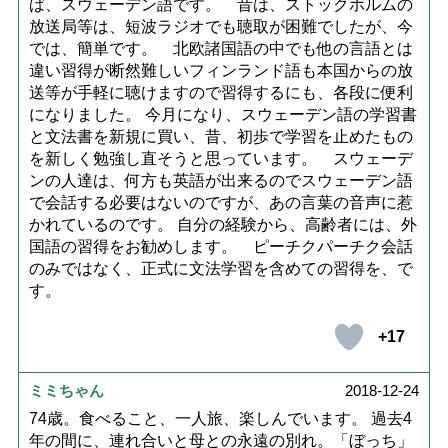
ば、スウェーデン語です。 昔は、ストックホルムの
放送局等は、短波ラジオでも聴取が困難でしたが、今
では、簡単です。 北欧諸国語の中でも他の言語とは
違い習得が断然難しいフィンランド語も本国からの放
送等が手軽に聴けますので習得するにも、各段に便利
になりました。 今月になり、スウェーデン語の学習書
と文法書を新規に買い、昔、初歩で学習を止めたもの
を新しく勉強し直そうと思っています。 スウェーデ
ンの人達は、何方も英語が出来るのでスウェーデン語
で会話する必要はないのですが、あの言葉の音声に惹
かれているのです。 自分の経験から、高齢者には、外
国語の習得をお勧めします。 ピーチクパーチク会話
のみではなく、正式に文法学習を含めての習得を、で
す。
+17
ミミちゃん
2018-12-24
74歳。食べること、一人旅、楽しんでいます。 過去4
年の間に、連れ合いと母との永遠の別れ。「ぼっち」