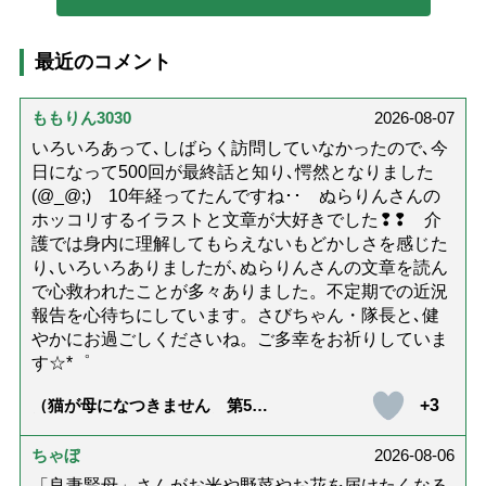
最近のコメント
ももりん3030
2026-08-07
いろいろあって､しばらく訪問していなかったので､今
日になって500回が最終話と知り､愕然となりました
(@_@;) 10年経ってたんですね･･ ぬらりんさんの
ホッコリするイラストと文章が大好きでした❢❢ 介
護では身内に理解してもらえないもどかしさを感じた
り､いろいろありましたが､ぬらりんさんの文章を読ん
で心救われたことが多々ありました。不定期での近況
報告を心待ちにしています。さびちゃん・隊長と､健
やかにお過ごしくださいね。ご多幸をお祈りしていま
す☆*゜
+3
（猫が母になつきません 第500
話「ありがとう」【最終話】）
ちゃぼ
2026-08-06
「良妻賢母」さんがお米や野菜やお花を届けたくなる