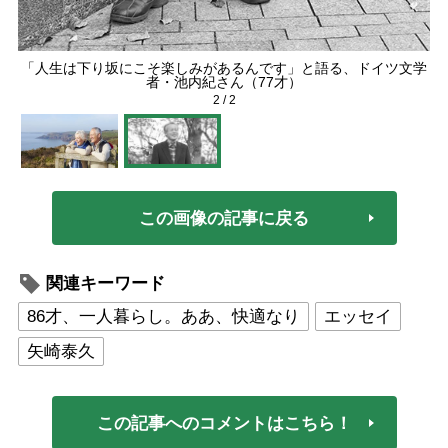
「人生は下り坂にこそ楽しみがあるんです」と語る、ドイツ文学
者・池内紀さん（77才）
2
/
2
この画像の記事に戻る
関連キーワード
86才、一人暮らし。ああ、快適なり
エッセイ
矢崎泰久
この記事へのコメントはこちら！