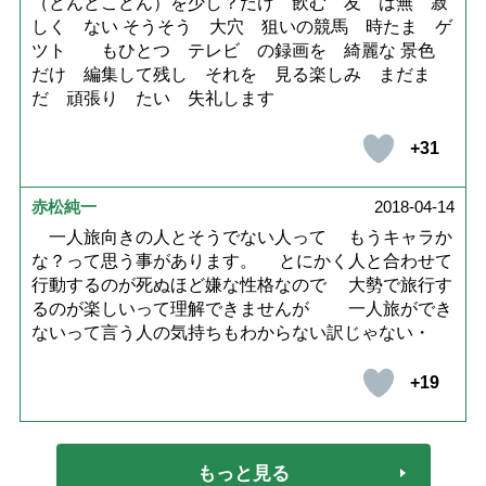
（どんどこどん）を少し？だけ 飲む 友 は無 寂
しく ない そうそう 大穴 狙いの競馬 時たま ゲ
ツト もひとつ テレビ の録画を 綺麗な 景色
だけ 編集して残し それを 見る楽しみ まだま
だ 頑張り たい 失礼します
+31
赤松純一
2018-04-14
一人旅向きの人とそうでない人って もうキャラか
な？って思う事があります。 とにかく人と合わせて
行動するのが死ぬほど嫌な性格なので 大勢で旅行す
るのが楽しいって理解できませんが 一人旅ができ
ないって言う人の気持ちもわからない訳じゃない・
+19
もっと見る