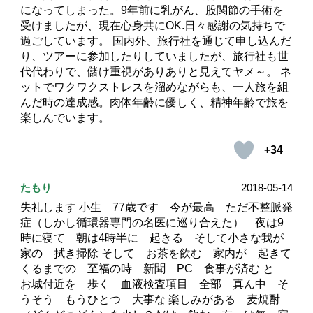
になってしまった。9年前に乳がん、股関節の手術を
受けましたが、現在心身共にOK.日々感謝の気持ちで
過ごしています。 国内外、旅行社を通じて申し込んだ
り、ツアーに参加したりしていましたが、旅行社も世
代代わりで、儲け重視がありありと見えてヤメ～。 ネ
ットでワクワクストレスを溜めながらも、一人旅を組
んだ時の達成感。肉体年齢に優しく、精神年齢で旅を
楽しんでいます。
+34
たもり
2018-05-14
失礼します 小生 77歳です 今が最高 ただ不整脈発
症（しかし循環器専門の名医に巡り合えた） 夜は9
時に寝て 朝は4時半に 起きる そして小さな我が
家の 拭き掃除 そして お茶を飲む 家内が 起きて
くるまでの 至福の時 新聞 PC 食事が済む と
お城付近を 歩く 血液検査項目 全部 真ん中 そ
うそう もうひとつ 大事な 楽しみがある 麦焼酎