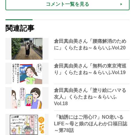
コメント一覧を見る
関連記事
倉田真由美さん「腰痛解消のため
に」くらたまね～＆らいふVol.20
倉田真由美さん「無料の東京湾巡
り」くらたまね～＆らいふVol.19
倉田真由美さん「塗り絵にハマる
友人」くらたまね～＆らいふ
Vol.18
「勧誘にはご用心!?」NO老いる
LIFE～母と娘のほんわか口福日誌
～第78話