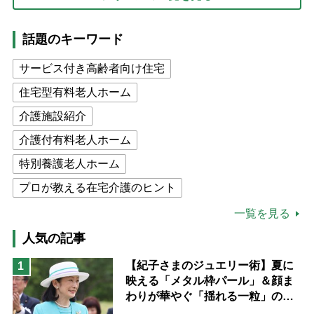
話題のキーワード
サービス付き高齢者向け住宅
住宅型有料老人ホーム
介護施設紹介
介護付有料老人ホーム
特別養護老人ホーム
プロが教える在宅介護のヒント
公的介護保険制度
介護食
一覧を見る
高木ブー
ケアマネジャー
人気の記事
猫が母になつきません
【紀子さまのジュエリー術】夏に
1
映える「メタル枠パール」＆顔ま
息子の遠距離介護サバイバル術
わりが華やぐ「揺れる一粒」の使
兄がボケました
便利なサービス
い分け方