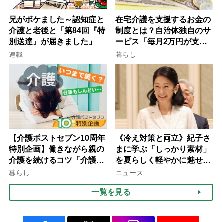
兄がボケました～認知症と
在宅介護を支援するお金の
介護と老後と「第84回『特
制度とは？自治体独自のサ
別送達』が届きました」
ービス「毎月2万円が支給
される」ケースも【FP解
連載
暮らし
説】
【介護ポストセブン10周年
《冷え対策と両立》紀子さ
特別企画】働きながら親の
まに学ぶ「しっかり素材」
介護を続けるコツ「介護は
を夏らしく軽やかに魅せる
10年以上続くことも…3つ
3つの着こなし法則
暮らし
ニュース
のフェーズに分けて考えて
一覧を見る
みよう」【社会福祉士解
説】