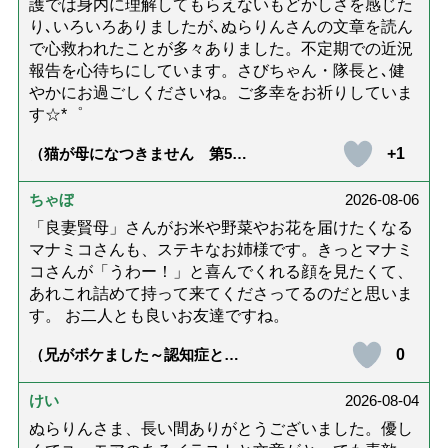
護では身内に理解してもらえないもどかしさを感じた
り､いろいろありましたが､ぬらりんさんの文章を読ん
で心救われたことが多々ありました。不定期での近況
報告を心待ちにしています。さびちゃん・隊長と､健
やかにお過ごしくださいね。ご多幸をお祈りしていま
す☆*゜
+1
（猫が母になつきません 第500
話「ありがとう」【最終話】）
ちゃぼ
2026-08-06
「良妻賢母」さんがお米や野菜やお花を届けたくなる
マナミコさんも、ステキなお姉様です。きっとマナミ
コさんが「うわー！」と喜んでくれる顔を見たくて、
あれこれ詰めて持って来てくださってるのだと思いま
す。 お二人とも良いお友達ですね。
0
（兄がボケました～認知症と介
護と老後と「第84回『特別送
達』が届きました」）
けい
2026-08-04
ぬらりんさま、長い間ありがとうございました。優し