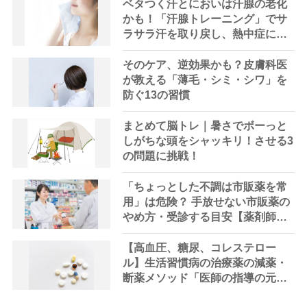
ベタつく汗とにおいは汗腺の老化
かも！「汗腺トレーニング」でサ
ラサラ汗を取り戻し、熱中症に負
けない体へ
そのケア、逆効果かも？皮膚科医
が教える「薄毛・シミ・シワ」を
防ぐ13の習慣
まとめて脳トレ｜暑さでボーっと
しがちな頭をシャッキリ！させる3
の問題に挑戦！
「ちょっとした不調は市販薬を常
用」は危険？ 手放せない市販薬の
やめ方・受診する目安【薬剤師解
説】
【高血圧、糖尿、コレステロー
ル】生活習慣病の治療薬の減薬・
断薬メソッド「医師の指導の元、
段階的に」【医師解説】