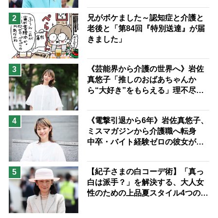
予防法
兄がボケました～認知症と介護と
2
老後と「第84回『特別送達』が届
きました」
《芸能界から介護の世界へ》岩佐
3
真悠子「推しのおばあちゃんか
ら“大好き”をもらえる」理不尽さ
も吹き飛ぶ“やりがい”、介護の現
場は「愛おしい」
《電撃引退から6年》岩佐真悠子、
4
ミスマガジンから介護職へ転身
中卒・バイト経験ゼロの彼女が見
つけた“居場所”「社会の役に立ち
ながら自分らしくいられる」
【紀子さまの白コーデ術】「真っ
5
白は派手？」を解決する、大人女
性のための上品夏スタイル4つのコ
ツ