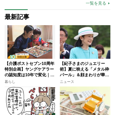
一覧を見る
最新記事
【介護ポストセブン10周年
【紀子さまのジュエリー
特別企画】ヤングケアラー
術】夏に映える「メタル枠
の認知度は10年で変化｜流
パール」＆顔まわりが華や
行語大賞にノミネート、法
ぐ「揺れる一粒」の使い分
暮らし
ニュース
律にも明記されたが果たし
け方
て現在は？