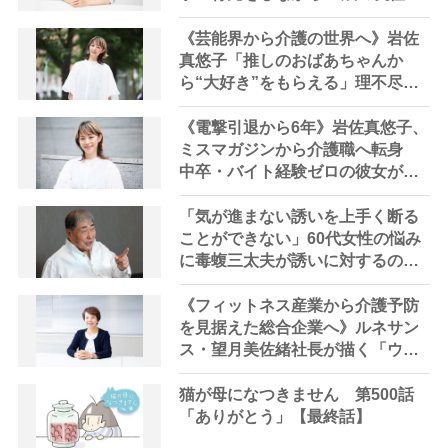
と同居して介護 プロだから言え
る「家での介護は“雑”でも気にし
《芸能界から介護の世界へ》岩佐
ない」
真悠子「推しのおばあちゃんか
ら“大好き”をもらえる」理不尽さ
も吹き飛ぶ“やりがい”、介護の現
場は「愛おしい」
《電撃引退から6年》岩佐真悠子、
ミスマガジンから介護職へ転身
中卒・バイト経験ゼロの彼女が見
つけた“居場所”「社会の役に立ち
ながら自分らしくいられる」
「気が進まない誘いを上手く断る
ことができない」60代女性の悩み
に毒蝮三太夫が誘いに対するの心
の持ちようを伝授｜「マムちゃん
の毒入り相談室」第86回
《フィットネス産業から介護予防
を見据えた総合企業へ》ルネサン
ス・望月美佐緒社長が描く「ウェ
ルビーイング共創カンパニー」へ
の道筋 コロナ禍に生まれたスタ
猫が母になつきません 第500話
ッフの想い
「ありがとう」【最終話】