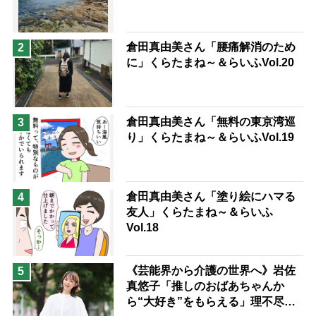
兄がボケました
便利なサービス
予防法
倉田真由美さん「腰痛解消のため
2
に」くらたまね～＆らいふVol.20
倉田真由美さん「無料の東京湾巡
3
り」くらたまね～＆らいふVol.19
倉田真由美さん「塗り絵にハマる
4
友人」くらたまね～＆らいふ
Vol.18
《芸能界から介護の世界へ》岩佐
5
真悠子「推しのおばあちゃんか
ら“大好き”をもらえる」理不尽さ