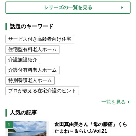
シリーズの一覧を見る
話題のキーワード
サービス付き高齢者向け住宅
住宅型有料老人ホーム
介護施設紹介
介護付有料老人ホーム
特別養護老人ホーム
プロが教える在宅介護のヒント
公的介護保険制度
介護食
一覧を見る
高木ブー
ケアマネジャー
人気の記事
猫が母になつきません
倉田真由美さん「母の膝痛」くら
1
たまね～＆らいふVol.21
息子の遠距離介護サバイバル術