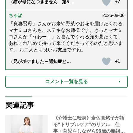
+7
（猫が母になつきません 第500
話「ありがとう」【最終話】）
ちゃぼ
2026-08-06
「良妻賢母」さんがお米や野菜やお花を届けたくなる
マナミコさんも、ステキなお姉様です。きっとマナミ
コさんが「うわー！」と喜んでくれる顔を見たくて、
あれこれ詰めて持って来てくださってるのだと思いま
す。 お二人とも良いお友達ですね。
+1
（兄がボケました～認知症と介
護と老後と「第84回『特別送
達』が届きました」）
コメント一覧を見る
関連記事
《介護士に転身》岩佐真悠子が語
る“トリプルケア”のリアル 仕
事・育児をしながら96歳の義祖母