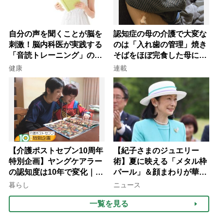
自分の声を聞くことが脳を
認知症の母の介護で大変な
刺激！脳内科医が実践する
のは「入れ歯の管理」焼き
「音読トレーニング」の極
そばをほぼ完食した母に息
意
子が血の気が引いた理由
健康
連載
【介護ポストセブン10周年
【紀子さまのジュエリー
特別企画】ヤングケアラー
術】夏に映える「メタル枠
の認知度は10年で変化｜流
パール」＆顔まわりが華や
行語大賞にノミネート、法
ぐ「揺れる一粒」の使い分
暮らし
ニュース
律にも明記されたが果たし
け方
一覧を見る
て現在は？