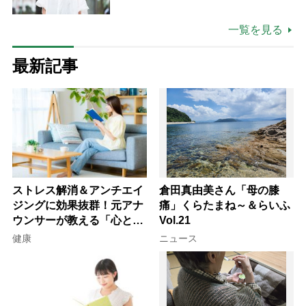
も吹き飛ぶ“やりがい”、介護の現
場は「愛おしい」
一覧を見る
最新記事
ストレス解消＆アンチエイ
倉田真由美さん「母の膝
ジングに効果抜群！元アナ
痛」くらたまね～＆らいふ
ウンサーが教える「心と体
Vol.21
を元気にする音読の習慣」
健康
ニュース