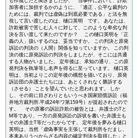
も作成したと聞きましたが、 当事件において、詐欺
加害者に加担するかのように、「適正，公平な裁判の
ためには、裁判では虚偽は到底必要である」と法を無
視して言い渡したのは、樋口英明 です。 あなたは、
詐欺被害で苦しむ人々に対して、このような卑劣な判
決を言い渡して来たのですか？ この樋口英明を「正
義の人」扱いするのは、妥当ですか。 この判決と原発
訴訟の判決の（人間）関係を知っていますか。 この判
決の後に原発訴訟の判決をしましたが、そこには共通
する人物がいました。 定年後は、承知の通り、この原
発判決を執筆等し名声を得るに至っています。 樋口英
明は、当初よりこの定年後の構想を描いており、原発
訴訟団の弁護士たちには、あとくされなく勝訴する
（させる） ことを望んでいたと思われます。 しか
し、その前に目ざわりともいうべき国家賠償訴訟（福
井地方裁判所.平成24年ワ第159号）が提起されたので
す。 その原審の訴訟詐欺の被告とは、弁護士のTと
M等であり、一方の原発訴訟の訴状を書いた弁護士も
その弁護士T等だったからです。 定年後を夢みる樋口
英明は、当然「虚偽事実を主張して裁判所をだまし、
本来ありうべからざる内容の確定判決を取得した」と