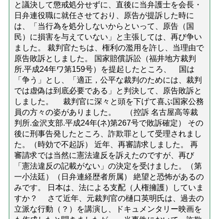
と議決して懲戒処分せずに、直後に当弁護士を会長・
日弁連役職に就任させており、原告が提訴した時に
は、「当行為を処分しないからといって、原告（国
民）に損害を与えていない」と主張しては、再び争い
ました。 裁判官たちは、権利の濫用を許し、当理由で
原告敗訴としました。 国家賠償訴訟（福井地方裁判
所.平成24年ワ第159号）を提起したところ、 国は
「争う」とし、「適正，公平な裁判のためには、裁判
では虚偽は到底必要である」と判決して、原告敗訴と
しました。 裁判官に深々と頭を下げて喜ぶ国家公務
員の方々の姿がありました。 （控訴 名古屋高等裁
判所.金沢支部.平成24年(ネ)第267号で敗訴確定） その
後に刑事告発したところ、詐欺罪として受理されまし
た。（時効で不起訴） 近年、再審請求しました。 再
審請求では当然に憲法違反を訴えたのですが、再び
「憲法違反の記載がない」の決定を受けました。（第
一小法廷）（日弁連経歴者所属） 絶望と恐怖があるの
みです。 日本は、法による支配（人権擁護）していま
すか？ さて近年、元裁判官の樋口英明氏は、過去の
立派な行動（？）を講演し、ドキュメンタリー映画を