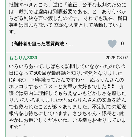
批難すべきところ、逆に「適正，公平な裁判のために
は、裁判では虚偽は到底必要である」と ありうべか
らざる判決を言い渡したのです。 それでも現在、樋口
英明は国民を欺いて 立派な人間として活動していま
す。
0
（高齢者を狙った悪質商法・訪
問詐欺の種類と実例9選｜騙され
ないための4つの対策「騙されや
すい人の特徴は？」【社会福祉
ももりん3030
2026-08-07
士解説】）
いろいろあって､しばらく訪問していなかったので､今
日になって500回が最終話と知り､愕然となりました
(@_@;) 10年経ってたんですね･･ ぬらりんさんの
ホッコリするイラストと文章が大好きでした❢❢ 介
護では身内に理解してもらえないもどかしさを感じた
り､いろいろありましたが､ぬらりんさんの文章を読ん
で心救われたことが多々ありました。不定期での近況
報告を心待ちにしています。さびちゃん・隊長と､健
やかにお過ごしくださいね。ご多幸をお祈りしていま
す☆*゜